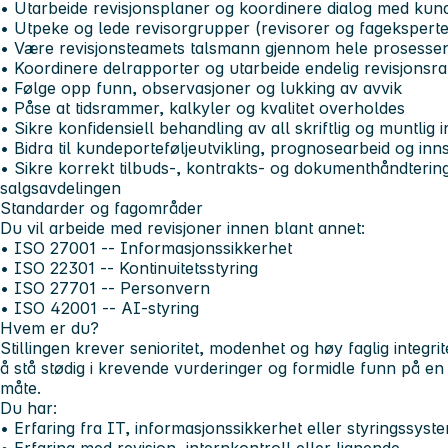
• Utarbeide revisjonsplaner og koordinere dialog med kun
• Utpeke og lede revisorgrupper (revisorer og fageksperte
• Være revisjonsteamets talsmann gjennom hele prosesse
• Koordinere delrapporter og utarbeide endelig revisjonsr
• Følge opp funn, observasjoner og lukking av avvik
• Påse at tidsrammer, kalkyler og kvalitet overholdes
• Sikre konfidensiell behandling av all skriftlig og muntlig
• Bidra til kundeporteføljeutvikling, prognosearbeid og in
• Sikre korrekt tilbuds-, kontrakts- og dokumenthåndterin
salgsavdelingen
Standarder og fagområder
Du vil arbeide med revisjoner innen blant annet:
• ISO 27001 -- Informasjonssikkerhet
• ISO 22301 -- Kontinuitetsstyring
• ISO 27701 -- Personvern
• ISO 42001 -- AI-styring
Hvem er du?
Stillingen krever senioritet, modenhet og høy faglig integ
å stå stødig i krevende vurderinger og formidle funn på en p
måte.
Du har:
• Erfaring fra IT, informasjonssikkerhet eller styringssyst