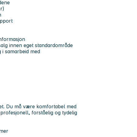
dene
r)
n
apport
 informasjon
nsalg innen eget standardområde
g i samarbeid med
ritet. Du må være komfortabel med
rofesjonell, forståelig og tydelig
emer