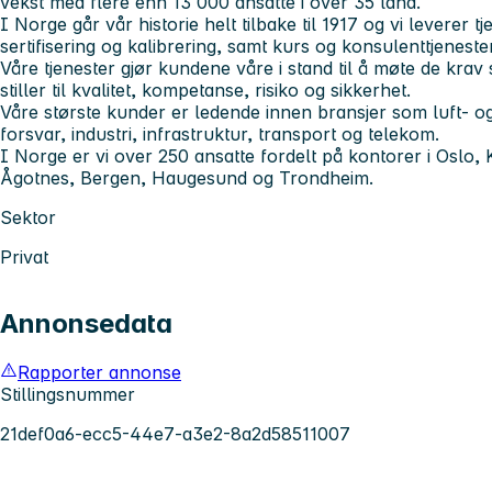
vekst med flere enn 13 000 ansatte i over 35 land.
I Norge går vår historie helt tilbake til 1917 og vi leverer t
sertifisering og kalibrering, samt kurs og konsulenttjenester
Våre tjenester gjør kundene våre i stand til å møte de kr
stiller til kvalitet, kompetanse, risiko og sikkerhet.
Våre største kunder er ledende innen bransjer som luft- og
forsvar, industri, infrastruktur, transport og telekom.
I Norge er vi over 250 ansatte fordelt på kontorer i Oslo
Ågotnes, Bergen, Haugesund og Trondheim.
Sektor
Privat
Annonsedata
Rapporter annonse
Stillingsnummer
21def0a6-ecc5-44e7-a3e2-8a2d58511007