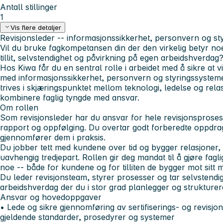
Antall stillinger
1
Vis flere detaljer
Revisjonsleder -- informasjonssikkerhet, personvern og st
Vil du bruke fagkompetansen din der den virkelig betyr noe
tillit, selvstendighet og påvirkning på egen arbeidshverdag
Hos Kiwa får du en sentral rolle i arbeidet med å sikre at 
med informasjonssikkerhet, personvern og styringssystemer
trives i skjæringspunktet mellom teknologi, ledelse og rel
kombinere faglig tyngde med ansvar.
Om rollen
Som revisjonsleder har du ansvar for hele revisjonsprosesse
rapport og oppfølging. Du overtar godt forberedte oppdrag 
gjennomfører dem i praksis.
Du jobber tett med kundene over tid og bygger relasjoner
uavhengig tredjepart. Rollen gir deg mandat til å gjøre fagl
noe -- både for kundene og for tilliten de bygger mot sitt 
Du leder revisjonsteam, styrer prosesser og tar selvstendig
arbeidshverdag der du i stor grad planlegger og strukturerer
Ansvar og hovedoppgaver
• Lede og sikre gjennomføring av sertifiserings- og revisjon
gjeldende standarder, prosedyrer og systemer