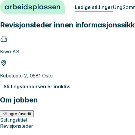
Hopp til innhold
Ledige stillinger
Ung
Somm
Revisjonsleder innen informasjonssikk
Kiwa AS
Kabelgata 2, 0581 Oslo
Stillingsannonsen er inaktiv.
Om jobben
Lagre favoritt
Stillingstittel
Revisjonsleder