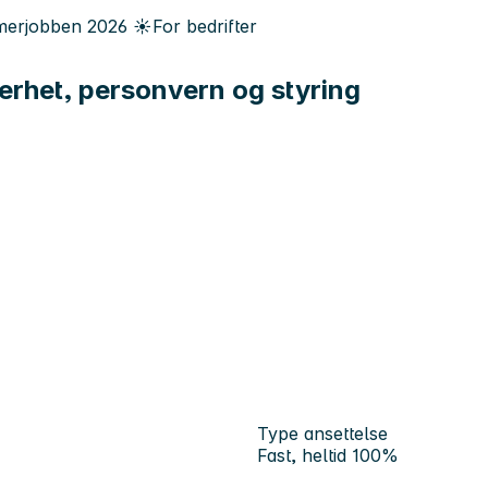
erjobben
2026
☀️
For bedrifter
erhet, personvern og styring
Type ansettelse
Fast, heltid 100%