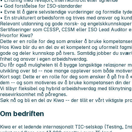
• Erfaring med revisjon, internkontroll eller lignende
• God forståelse for ISO-standarder
• Evne til å gjøre selvstendige vurderinger og formidle tyd
• En strukturert arbeidsform og trives med ansvar og kund
Relevant utdanning og gode norsk- og engelskkunnskaper 
Sertifiseringer som CISSP, CISM eller ISO Lead Auditor er
Hvorfor Kiwa?
Dette er en rolle for deg som ønsker å bruke kompetansen
Hos Kiwa blir du en del av et kompetent og uformelt fagmi
gode og deler kunnskap på tvers. Samtidig jobber du svært
frihet og ansvar i egen arbeidshverdag.
Du får også muligheten til å bygge langsiktige relasjoner 
utvikling over tid -- noe mange opplever som både motiver
Kort sagt: Dette er en rolle for deg som ønsker å gå fra å 
dem -- og som motiveres av å bruke kompetansen din der de
Vi tilbyr fleksibel og hybrid arbeidshverdag med tilknytnin
reisevirksomhet må påregnes.
Søk nå og bli en del av Kiwa -- der tillit er vårt viktigste pr
Om bedriften
Kiwa er et ledende internasjonalt TIC-selskap (Testing, Insp