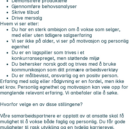
Demonstrere produktene
Gjennomføre behovsanalyser
Skrive tilbud
Drive mersalg
Hvem vi ser etter:
Du har en sterk ambisjon om å vokse som selger,
med eller uten tidligere salgserfaring
Vi ser ikke på alder, vi ser på motivasjon og personlig
egenhet
Du er en lagspiller som trives i et
konkurransepreget, men støttende miljø
Du behersker norsk godt og trives med å bruke
kommunikasjon som ditt primære arbeidsverktøy
Du er målbevisst, ansvarlig og en positiv person.
Erfaring med salg eller rådgivning er en fordel, men ikke
et krav. Personlig egnethet og motivasjon kan veie opp for
manglende relevant erfaring. Vi anbefaler alle å søke.
Hvorfor velge en av disse stillingene?
Våre samarbeidspartnere er opptatt av at ansatte skal få
mulighet til å vokse både faglig og personlig. Du får gode
muligheter til rask utvikling og en tydelig karrierevei.