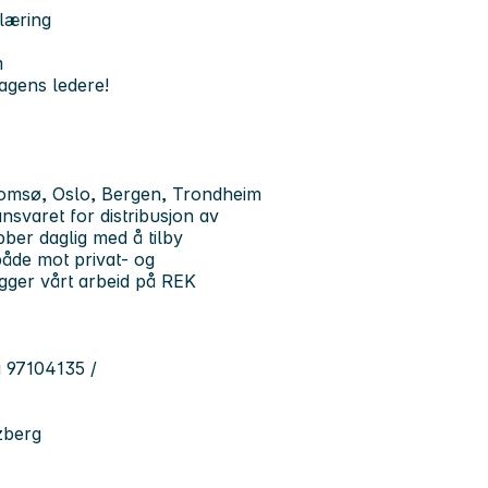
læring
m
agens ledere!
 Tromsø, Oslo, Bergen, Trondheim
nsvaret for distribusjon av
bber daglig med å tilby
både mot privat- og
ygger vårt arbeid på REK
å 97104135 /
tzberg