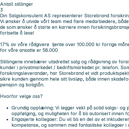
Antall stillinger
3
Din Salgskonsulent AS representerer Storebrand forsikring
Vi ønsker å utvide vårt team med flere medarbeidere, både
de som ønsker å starte en karriere innen forsikringsbransj
fortsette å lese!
17% av våre rådgivere tjente over 100.000 kr forrige må
for våre ansatte er 58.000
Stillingene innebærer utadrettet salg og rådgivning av forsi
kunder i privatmarkedet / bedriftsmarkedet pr. telefon. S
forsikringsleverandør, har Storebrand et vidt produktspek
sikre kunden gjennom hele sitt livsløp, både innen skadefors
pensjon og boliglån.
Hvorfor velge oss?
Grundig opplæring: Vi legger vekt på solid salgs- og 
oppfølging, og muligheten for å bli autorisert innen fo
Engasjerte kollegaer: Du vil bli en del av et inkluder
kompetanse, og sammen med fantastiske kollegaer i ald