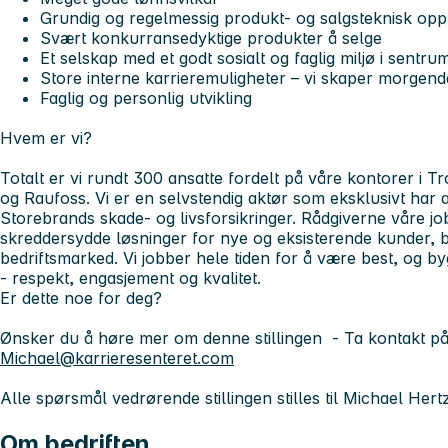
Grundig og regelmessig produkt- og salgsteknisk opp
Svært konkurransedyktige produkter å selge
Et selskap med et godt sosialt og faglig miljø i sentru
Store interne karrieremuligheter – vi skaper morgend
Faglig og personlig utvikling
Hvem er vi?
Totalt er vi rundt 300 ansatte fordelt på våre kontorer i
og Raufoss. Vi er en selvstendig aktør som eksklusivt har a
Storebrands skade- og livsforsikringer. Rådgiverne våre jo
skreddersydde løsninger for nye og eksisterende kunder, 
bedriftsmarked. Vi jobber hele tiden for å være best, og b
-
respekt, engasjement og kvalitet
.
Er dette noe for deg?
Ønsker du å høre mer om denne stillingen - Ta kontakt p
Michael@karrieresenteret.com
Alle spørsmål vedrørende stillingen stilles til Michael Her
Om bedriften