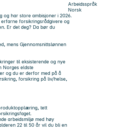
Arbeidsspråk
Norsk
 og har store ambisjoner i 2026.
 erfarne forsikringsrådgivere og
en. Er det deg? Da bør du
ned, mens Gjennomsnittslønnen
kringer til eksisterende og nye
om Norges eldste
ter og du er derfor med på å
ikring, forsikring på liv/helse,
produktopplæring, tett
rsikringsfaget.
ende arbeidsmiljø med høy
eren 22 til 50 år vil du bli en