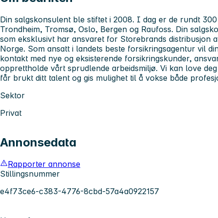
Din salgskonsulent ble stiftet i 2008. I dag er de rundt 300
Trondheim, Tromsø, Oslo, Bergen og Raufoss. Din salgskon
som eksklusivt har ansvaret for Storebrands distribusjon av
Norge. Som ansatt i landets beste forsikringsagentur vil di
kontakt med nye og eksisterende forsikringskunder, ansva
opprettholde vårt sprudlende arbeidsmiljø. Vi kan love deg 
får brukt ditt talent og gis mulighet til å vokse både profes
Sektor
Privat
Annonsedata
Rapporter annonse
Stillingsnummer
e4f73ce6-c383-4776-8cbd-57a4a0922157