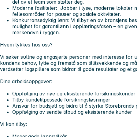
del av et team som støtter deg.
Moderne fasiliteter: Jobber i lyse, moderne lokaler med
fellesområder for pauser og sosiale aktiviteter.
Konkurransedyktig lønn: Vi tilbyr en av bransjens be
mulighet for garantilønn i opplæringsfasen – en given
merkenavn i ryggen.
Hvem lykkes hos oss?
Vi søker sultne og engasjerte personer med interesse for u
kundens behov, lytte og fremstå som tillitsvekkende og mål
verdsetter lagspillere som bidrar til gode resultater og et g
Dine arbeidsoppgaver:
Oppfølging av nye og eksisterende forsikringskunder
Tilby kundetilpassede forsikringsløsninger
Ansvar for budsjett og bidra til å styrke Storebrands 
Oppfølging av sendte tilbud og eksisterende kunder
Vi kan tilby:
Meget gode lønnsvilkår