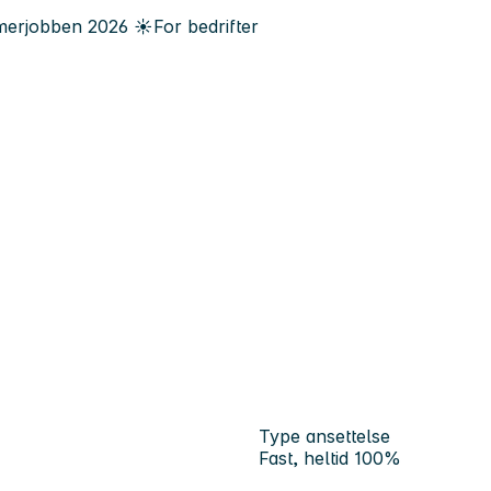
erjobben
2026
☀️
For bedrifter
Type ansettelse
Fast, heltid 100%