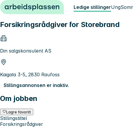
Hopp til innhold
Ledige stillinger
Ung
Somm
Forsikringsrådgiver for Storebrand
Din salgskonsulent AS
Kaigata 3-5, 2830 Raufoss
Stillingsannonsen er inaktiv.
Om jobben
Lagre favoritt
Stillingstittel
Forsikringsrådgiver