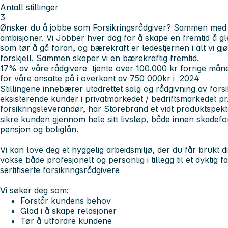
Antall stillinger
3
Ønsker du å jobbe som Forsikringsrådgiver? Sammen med 
ambisjoner. Vi Jobber hver dag for å skape en fremtid å gle
som tør å gå foran, og bærekraft er ledestjernen i alt vi gj
forskjell. Sammen skaper vi en bærekraftig fremtid.
17% av våre rådgivere tjente over 100.000 kr forrige må
for våre ansatte på i overkant av 750 000kr i 2024
Stillingene innebærer utadrettet salg og rådgivning av forsi
eksisterende kunder i privatmarkedet / bedriftsmarkedet pr
forsikringsleverandør, har Storebrand et vidt produktspek
sikre kunden gjennom hele sitt livsløp, både innen skadefors
pensjon og boliglån.
Vi kan love deg et hyggelig arbeidsmiljø, der du får brukt dit
vokse både profesjonelt og personlig i tillegg til et dyktig 
sertifiserte forsikringsrådgivere
Vi søker deg som:
Forstår kundens behov
Glad i å skape relasjoner
Tør å utfordre kundene