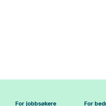
For jobbsøkere
For bedr