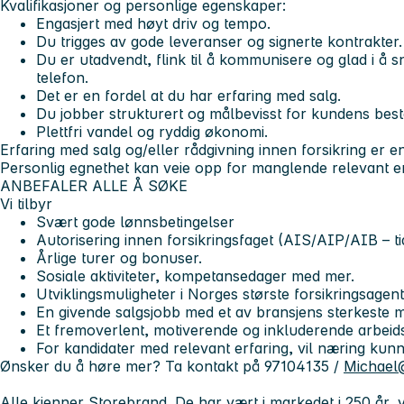
Kvalifikasjoner og personlige egenskaper:
Engasjert med høyt driv og tempo.
Du trigges av gode leveranser og signerte kontrakter.
Du er utadvendt, flink til å kommunisere og glad i 
telefon.
Det er en fordel at du har erfaring med salg.
Du jobber strukturert og målbevisst for kundens best
Plettfri vandel og ryddig økonomi.
Erfaring med salg og/eller rådgivning innen forsikring er en
Personlig egnethet kan veie opp for manglende relevant er
ANBEFALER ALLE Å SØKE
Vi tilbyr
Svært gode lønnsbetingelser
Autorisering innen forsikringsfaget (AIS/AIP/AIB – t
Årlige turer og bonuser.
Sosiale aktiviteter, kompetansedager med mer.
Utviklingsmuligheter i Norges største forsikringsagen
En givende salgsjobb med et av bransjens sterkeste
Et fremoverlent, motiverende og inkluderende arbeids
For kandidater med relevant erfaring, vil næring kun
Ønsker du å høre mer? Ta kontakt på 97104135 /
Michael@
Alle kjenner Storebrand. De har vært i markedet i 250 år, vi