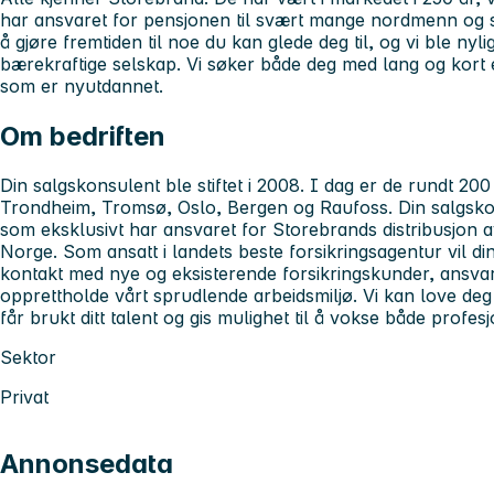
har ansvaret for pensjonen til svært mange nordmenn og s
å gjøre fremtiden til noe du kan glede deg til, og vi ble nyli
bærekraftige selskap. Vi søker både deg med lang og kort e
som er nyutdannet.
Om bedriften
Din salgskonsulent ble stiftet i 2008. I dag er de rundt 200
Trondheim, Tromsø, Oslo, Bergen og Raufoss. Din salgskon
som eksklusivt har ansvaret for Storebrands distribusjon av
Norge. Som ansatt i landets beste forsikringsagentur vil di
kontakt med nye og eksisterende forsikringskunder, ansva
opprettholde vårt sprudlende arbeidsmiljø. Vi kan love deg 
får brukt ditt talent og gis mulighet til å vokse både profes
Sektor
Privat
Annonsedata