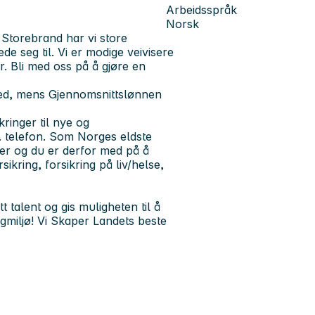
Arbeidsspråk
Norsk
Storebrand har vi store
de seg til. Vi er modige veivisere
ør. Bli med oss på å gjøre en
ned, mens Gjennomsnittslønnen
kringer til nye og
. telefon. Som Norges eldste
ter og du er derfor med på å
ikring, forsikring på liv/helse,
t talent og gis muligheten til å
fagmiljø! Vi Skaper Landets beste