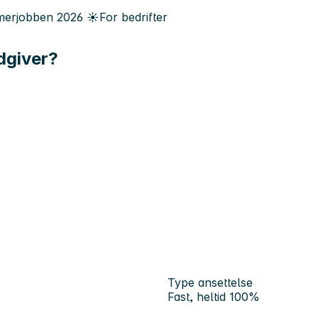
erjobben
2026
☀️
For bedrifter
ådgiver?
Type ansettelse
Fast, heltid 100%