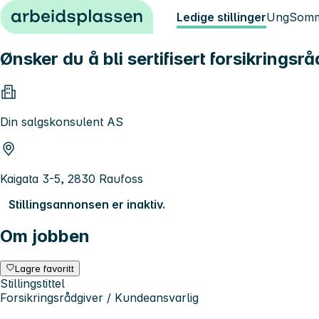
Hopp til innhold
Ledige stillinger
Ung
Somm
Ønsker du å bli sertifisert forsikringsr
Din salgskonsulent AS
Kaigata 3-5, 2830 Raufoss
Stillingsannonsen er inaktiv.
Om jobben
Lagre favoritt
Stillingstittel
Forsikringsrådgiver / Kundeansvarlig