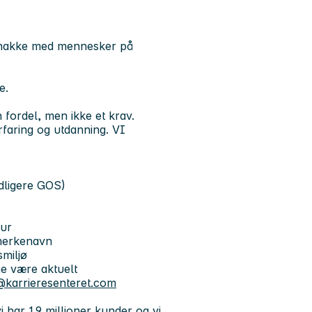
å snakke med mennesker på
e.
 fordel, men ikke et krav.
faring og utdanning. VI
idligere GOS)
tur
 merkenavn
miljø
ne være aktuelt
karrieresenteret.com
 har 1,9 millioner kunder og vi