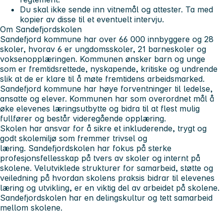
Du skal ikke sende inn vitnemål og attester. Ta med
kopier av disse til et eventuelt intervju.
Om Sandefjordskolen
Sandefjord kommune har over 66 000 innbyggere og 28
skoler, hvorav 6 er ungdomsskoler, 21 barneskoler og
voksenopplæringen. Kommunen ønsker barn og unge
som er fremtidsrettede, nyskapende, kritiske og undrende
slik at de er klare til å møte fremtidens arbeidsmarked.
Sandefjord kommune har høye forventninger til ledelse,
ansatte og elever. Kommunen har som overordnet mål å
øke elevenes læringsutbytte og bidra til at flest mulig
fullfører og består videregående opplæring.
Skolen har ansvar for å sikre et inkluderende, trygt og
godt skolemiljø som fremmer trivsel og
læring. Sandefjordskolen har fokus på sterke
profesjonsfellesskap på tvers av skoler og internt på
skolene. Velutviklede strukturer for samarbeid, støtte og
veiledning på hvordan skolens praksis bidrar til elevenes
læring og utvikling, er en viktig del av arbeidet på skolene.
Sandefjordskolen har en delingskultur og tett samarbeid
mellom skolene.