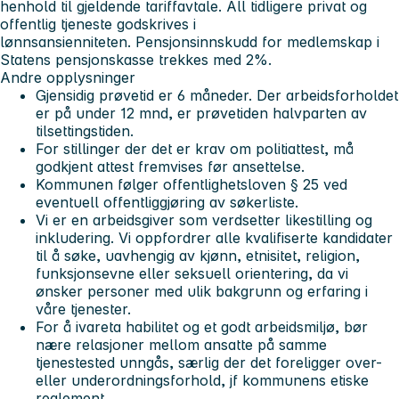
henhold til gjeldende tariffavtale. All tidligere privat og
offentlig tjeneste godskrives i
lønnsansienniteten. Pensjonsinnskudd for medlemskap i
Statens pensjonskasse trekkes med 2%.
A
ndre opplysninger
Gjensidig prøvetid er 6 måneder. Der arbeidsforholdet
er på under 12 mnd, er prøvetiden halvparten av
tilsettingstiden.
For stillinger der det er krav om politiattest, må
godkjent attest fremvises før ansettelse.
Kommunen følger offentlighetsloven § 25 ved
eventuell offentliggjøring av søkerliste.
Vi er en arbeidsgiver som verdsetter likestilling og
inkludering. Vi oppfordrer alle kvalifiserte kandidater
til å søke, uavhengig av kjønn, etnisitet, religion,
funksjonsevne eller seksuell orientering, da vi
ønsker personer med ulik bakgrunn og erfaring i
våre tjenester.
For å ivareta habilitet og et godt arbeidsmiljø, bør
nære relasjoner mellom ansatte på samme
tjenestested unngås, særlig der det foreligger over-
eller underordningsforhold, jf kommunens etiske
reglement.