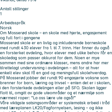
Antall stillinger
1
Arbeidsspråk
Norsk
Om Mosserød skole – en skole med hjerte, engasjement
og full fart i gangene
Mosserød skole er en livlig og inkluderende barneskole
med rundt 430 elever fra 1. til 7. trinn. Her finner du også
en forsterket avdeling, hvor elever med ulike behov får en
skoledag som passer akkurat for dem. Noen er mye
sammen med sine ordinære klasser, mens andre har mer
tilrettelagt undervisning i avdelingen – alt for at hver
enkelt elev skal få en god og meningsfull skolehverdag.
På Mosserød jobber det rundt 90 engasjerte voksne som
brenner for barn, læring og trivsel – enten det er i skolen,
i den forsterkede avdelingen eller på SFO. Skolen ligger
flott til, omgitt av gode uteområder og et nærmiljø som
nærmest roper: “La oss lære ute også!”
Våre viktigste satsingsområder er systematisk arbeid i tråd
med læreplanen LK20/Fagfornyelsen, lesing – og ikke