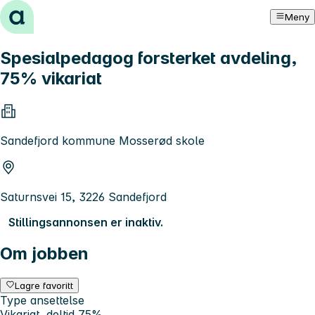
Hopp til innhold
Meny
Spesialpedagog forsterket avdeling,
75% vikariat
Sandefjord kommune Mosserød skole
Saturnsvei 15, 3226 Sandefjord
Stillingsannonsen er inaktiv.
Om jobben
Lagre favoritt
Type ansettelse
Vikariat, deltid 75%