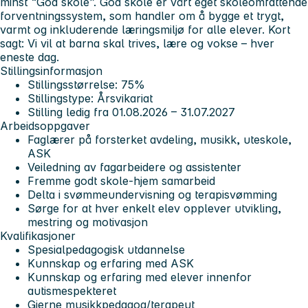
minst “God skole”. God skole er vårt eget skoleomfattende
forventningssystem, som handler om å bygge et trygt,
varmt og inkluderende læringsmiljø for alle elever. Kort
sagt: Vi vil at barna skal trives, lære og vokse – hver
eneste dag.
Stillingsinformasjon
Stillingsstørrelse: 75%
Stillingstype: Årsvikariat
Stilling ledig fra 01.08.2026 – 31.07.2027
Arbeidsoppgaver
Faglærer på forsterket avdeling, musikk, uteskole,
ASK
Veiledning av fagarbeidere og assistenter
Fremme godt skole-hjem samarbeid
Delta i svømmeundervisning og terapisvømming
Sørge for at hver enkelt elev opplever utvikling,
mestring og motivasjon
Kvalifikasjoner
Spesialpedagogisk utdannelse
Kunnskap og erfaring med ASK
Kunnskap og erfaring med elever innenfor
autismespekteret
Gjerne musikkpedagog/terapeut