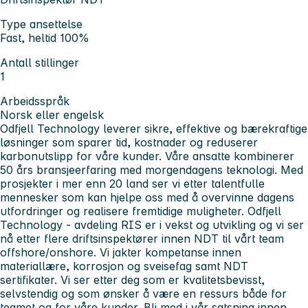
Type ansettelse
Fast, heltid 100%
Antall stillinger
1
Arbeidsspråk
Norsk eller engelsk
Odfjell Technology leverer sikre, effektive og bærekraftige
løsninger som sparer tid, kostnader og reduserer
karbonutslipp for våre kunder. Våre ansatte kombinerer
50 års bransjeerfaring med morgendagens teknologi. Med
prosjekter i mer enn 20 land ser vi etter talentfulle
mennesker som kan hjelpe oss med å overvinne dagens
utfordringer og realisere fremtidige muligheter.
Odfjell
Technology - avdeling RIS er i vekst og utvikling og vi ser
nå etter flere driftsinspektører innen NDT til vårt team
offshore/onshore. Vi jakter kompetanse innen
materiallære, korrosjon og sveisefag samt NDT
sertifikater. Vi ser etter deg som er kvalitetsbevisst,
selvstendig og som ønsker å være en ressurs både for
teamet og for våre kunder. Bli med i vår satsning innen