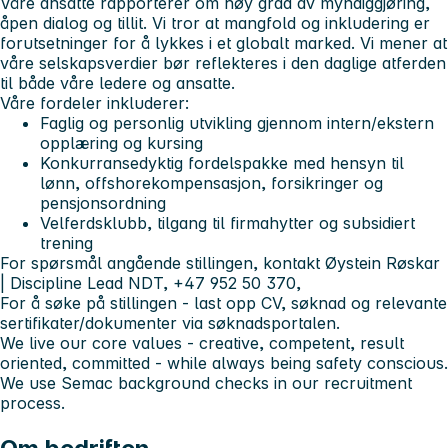
Våre ansatte rapporterer om høy grad av myndiggjøring,
åpen dialog og tillit. Vi tror at mangfold og inkludering er
forutsetninger for å lykkes i et globalt marked. Vi mener at
våre selskapsverdier bør reflekteres i den daglige atferden
til både våre ledere og ansatte.
Våre fordeler inkluderer:
Faglig og personlig utvikling gjennom intern/ekstern
opplæring og kursing
Konkurransedyktig fordelspakke med hensyn til
lønn, offshorekompensasjon, forsikringer og
pensjonsordning
Velferdsklubb, tilgang til firmahytter og subsidiert
trening
For spørsmål angående stillingen, kontakt Øystein Røskar
| Discipline Lead NDT, +47 952 50 370,
For å søke på stillingen - last opp CV, søknad og relevante
sertifikater/dokumenter via søknadsportalen.
We live our core values - creative, competent, result
oriented, committed - while always being safety conscious.
We use Semac background checks in our recruitment
process.