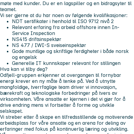
møte med kunder. Du er en lagspiller og en bidragsyter til
teamet.
Vi ser gjerne at du har noen av følgende kvalifikasjoner:
NDT sertifikater i henhold til ISO 9712 nivå 2
Relevant erfaring fra arbeid offshore innen In-
Service Inspection
NS415 driftsinspektør
NS 477 / IWI-S sveiseinspektør
Gode muntlige og skriftlige ferdigheter i både norsk
og engelsk
Generelle IT kunnskaper relevant for stillingen
Hva kan vi tilby deg?
Odfjell-gruppen erkjenner at overgangen til fornybar
energi krever en ny måte å tenke på. Ved å utnytte
mangfoldige, tverrfaglige team driver vi innovasjon,
bærekraft og teknologiske forbedringer på tvers av
virksomheten. Våre ansatte er kjernen i det vi gjør for å
drive endring mens vi fortsetter å forme og utvikle
selskapet.
Vi streber etter å skape en tilfredsstillende og motiverende
arbeidsplass for våre ansatte og en arena for deling av
erfaringer med fokus på kontinuerlig læring og utvikling.