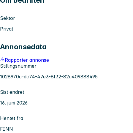
Om bedriften
Sektor
Privat
Annonsedata
Rapporter annonse
Stillingsnummer
1028970c-dc74-47e3-8f32-82a409888495
Sist endret
16. juni 2026
Hentet fra
FINN