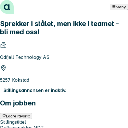
Hopp til innhold
Meny
Sprekker i stålet, men ikke i teamet -
bli med oss!
Odfjell Technology AS
5257 Kokstad
Stillingsannonsen er inaktiv.
Om jobben
Lagre favoritt
Stillingstittel
Driftsinspektør NDT