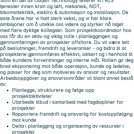
Som en del av Odfjell Technology leverer vi i RIS
tjenester innen kran og løft, mekanisk, NDT,
tilkomstteknikk, elektro & automasjon og installasjon. De
siste årene har vi hatt sterk vekst, og vi har klare
ambisjoner om å utvikle oss videre og styrker nå laget
med flere dyktige kollegaer. Som prosjektkoordinator hos
oss får du en aktiv og viktig rolle i planleggingen og
gjennomføringen av prosjekter offshore. Du vil være tett
på beslutninger, fremdrift og leveranser - og bidra til at
prosjektene gjennomføres effektivt, sikkert og i henhold til
både kundens forventninger og interne mål. Rollen gir deg
bred eksponering mot både operasjon, kunde og ledelse,
og passer for deg som motiveres av ansvar og resultater.
Arbeidsoppgaver og ansvarsområder vil blant annet bestå
av:
Planlegge, strukturere og følge opp
prosjektaktiviteter
Utarbeide tilbud i samarbeid med fagdisipliner for
prosjekter
Rapportere fremdrift og ansvarlig for kostoppfølging
mot kunde
Delta i planlegging og organisering av ressurser i
prosjektet