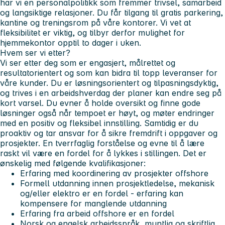
har vi en personalpolitikk som fremmer trivsel, samarbeid
og langsiktige relasjoner. Du får tilgang til gratis parkering,
kantine og treningsrom på våre kontorer. Vi vet at
fleksibilitet er viktig, og tilbyr derfor mulighet for
hjemmekontor opptil to dager i uken.
Hvem ser vi etter?
Vi ser etter deg som er engasjert, målrettet og
resultatorientert og som kan bidra til topp leveranser for
våre kunder. Du er løsningsorientert og tilpasningsdyktig,
og trives i en arbeidshverdag der planer kan endre seg på
kort varsel. Du evner å holde oversikt og finne gode
løsninger også når tempoet er høyt, og møter endringer
med en positiv og fleksibel innstilling. Samtidig er du
proaktiv og tar ansvar for å sikre fremdrift i oppgaver og
prosjekter. En tverrfaglig forståelse og evne til å lære
raskt vil være en fordel for å lykkes i stillingen. Det er
ønskelig med følgende kvalifikasjoner:
Erfaring med koordinering av prosjekter offshore
Formell utdanning innen prosjektledelse, mekanisk
og/eller elektro er en fordel - erfaring kan
kompensere for manglende utdanning
Erfaring fra arbeid offshore er en fordel
Norsk og engelsk arbeidsspråk, muntlig og skriftlig