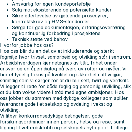
Ansvarlig for egen kundeportefølje
Salg mot eksisterende og potensielle kunder
Sikre etterlevelse av gjeldende prosedyrer,
kontraktskrav og HMS-standarder
Sørge for god dokumentasjon, erfaringsoverføring
og kontinuerlig forbedring i prosjektene
Teknisk støtte ved behov
Hvorfor jobbe hos oss?
Hos oss blir du en del av et inkluderende og sterkt
fagmiljø hvor trivsel, samarbeid og utvikling står i sentrum.
Arbeidshverdagen kjennetegnes av tillit, frihet under
ansvar og en åpen dialog på tvers av roller og nivåer. Vi
har et tydelig fokus på kvalitet og sikkerhet i alt vi gjør,
samtidig som vi sørger for at du blir sett, hørt og verdsatt.
Vi legger til rette for både faglig og personlig utvikling, slik
at du kan vokse videre i tråd med egne ambisjoner. Hos
oss jobber du sammen med dyktige kollegaer som spiller
hverandre gode i et selskap og avdeling i vekst og
utvikling.
Vi tilbyr konkurransedyktige betingelser, gode
forsikringsordninger innen person, helse og reise, samt
tilgang til velferdsklubb og selskapets hyttepool. I tillegg