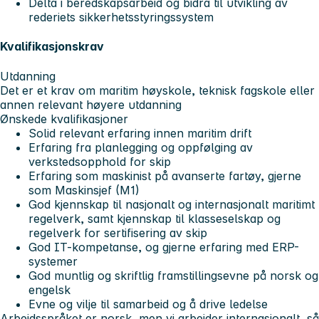
Delta i beredskapsarbeid og bidra til utvikling av
rederiets sikkerhetsstyringssystem
Kvalifikasjonskrav
Utdanning
Det er et krav om maritim høyskole, teknisk fagskole eller
annen relevant høyere utdanning
Ønskede kvalifikasjoner
Solid relevant erfaring innen maritim drift
Erfaring fra planlegging og oppfølging av
verkstedsopphold for skip
Erfaring som maskinist på avanserte fartøy, gjerne
som Maskinsjef (M1)
God kjennskap til nasjonalt og internasjonalt maritimt
regelverk, samt kjennskap til klasseselskap og
regelverk for sertifisering av skip
God IT-kompetanse, og gjerne erfaring med ERP-
systemer
God muntlig og skriftlig framstillingsevne på norsk og
engelsk
Evne og vilje til samarbeid og å drive ledelse
Arbeidsspråket er norsk, men vi arbeider internasjonalt, så