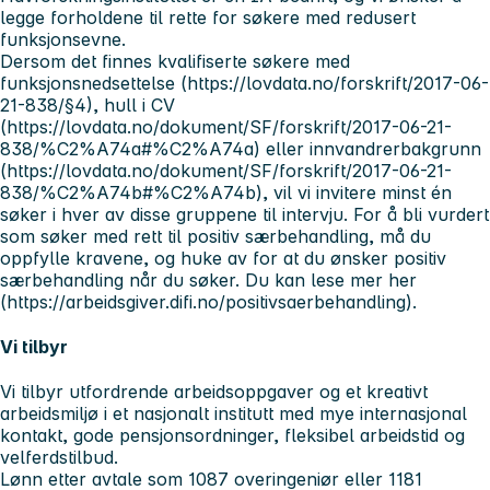
legge forholdene til rette for søkere med redusert
funksjonsevne.
Dersom det finnes kvalifiserte søkere med
funksjonsnedsettelse (https://lovdata.no/forskrift/2017-06-
21-838/§4), hull i CV
(https://lovdata.no/dokument/SF/forskrift/2017-06-21-
838/%C2%A74a#%C2%A74a) eller innvandrerbakgrunn
(https://lovdata.no/dokument/SF/forskrift/2017-06-21-
838/%C2%A74b#%C2%A74b), vil vi invitere minst én
søker i hver av disse gruppene til intervju. For å bli vurdert
som søker med rett til positiv særbehandling, må du
oppfylle kravene, og huke av for at du ønsker positiv
særbehandling når du søker. Du kan lese mer her
(https://arbeidsgiver.difi.no/positivsaerbehandling).
Vi tilbyr
Vi tilbyr utfordrende arbeidsoppgaver og et kreativt
arbeidsmiljø i et nasjonalt institutt med mye internasjonal
kontakt, gode pensjonsordninger, fleksibel arbeidstid og
velferdstilbud.
Lønn etter avtale som 1087 overingeniør eller 1181