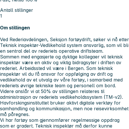
Antall stillinger
1
Om stillingen
Ved Rederiavdelingen, Seksjon fartøydrift, søker vi nå etter
Teknisk inspektør-Vedlikehold system ansvarlig, som vil bli
en sentral del av rederiets operative driftsteam.
Sammen med engasjerte og dyktige kollegaer vil teknisk
inspektør være en aktiv og viktig bidragsyter i driften av
rederiet. Arbeidssted vil være i Bergen. Som teknisk
inspektør vil du få ansvar for oppfølging av drift og
vedlikehold av et utvalg av våre fartøy, i samarbeid med
rederiets øvrige tekniske team og personell om bord.
Videre anslår vi at 50% av stillingen relateres til
administrasjon av rederiets vedlikeholdssystem (TM-v2).
Havforskingsinstituttet bruker aktivt digitale verktøy for
samhandling og kommunikasjon, men noe reisevirksomhet
må påregnes.
Vi har fartøy som gjennomfører regelmessige oppdrag
som er gradert.
Teknisk inspektør må derfor kunne