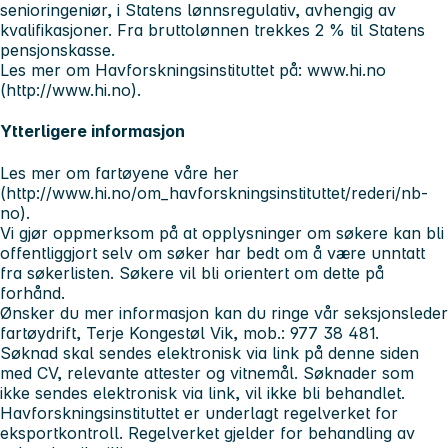
senioringeniør, i Statens lønnsregulativ, avhengig av
kvalifikasjoner. Fra bruttolønnen trekkes 2 % til Statens
pensjonskasse.
Les mer om Havforskningsinstituttet på: www.hi.no
(http://www.hi.no).
Ytterligere informasjon
Les mer om fartøyene våre her
(http://www.hi.no/om_havforskningsinstituttet/rederi/nb-
no).
Vi gjør oppmerksom på at opplysninger om søkere kan bli
offentliggjort selv om søker har bedt om å være unntatt
fra søkerlisten. Søkere vil bli orientert om dette på
forhånd.
Ønsker du mer informasjon kan du ringe vår seksjonsleder
fartøydrift, Terje Kongestøl Vik, mob.: 977 38 481.
Søknad skal sendes elektronisk via link på denne siden
med CV, relevante attester og vitnemål. Søknader som
ikke sendes elektronisk via link, vil ikke bli behandlet.
Havforskningsinstituttet er underlagt regelverket for
eksportkontroll. Regelverket gjelder for behandling av