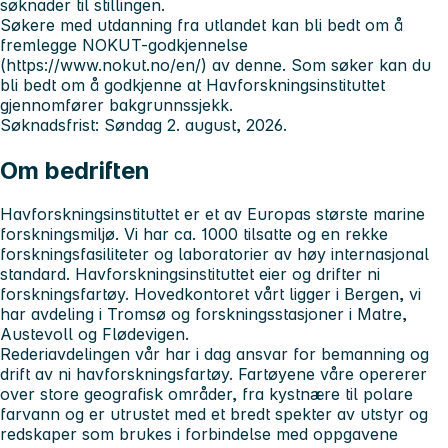
søknader til stillingen.
Søkere med utdanning fra utlandet kan bli bedt om å
fremlegge NOKUT-godkjennelse
(https://www.nokut.no/en/) av denne. Som søker kan du
bli bedt om å godkjenne at Havforskningsinstituttet
gjennomfører bakgrunnssjekk.
Søknadsfrist: Søndag 2. august, 2026.
Om bedriften
Havforskningsinstituttet er et av Europas største marine
forskningsmiljø. Vi har ca. 1000 tilsatte og en rekke
forskningsfasiliteter og laboratorier av høy internasjonal
standard. Havforskningsinstituttet eier og drifter ni
forskningsfartøy. Hovedkontoret vårt ligger i Bergen, vi
har avdeling i Tromsø og forskningsstasjoner i Matre,
Austevoll og Flødevigen.
Rederiavdelingen vår har i dag ansvar for bemanning og
drift av ni havforskningsfartøy. Fartøyene våre opererer
over store geografisk områder, fra kystnære til polare
farvann og er utrustet med et bredt spekter av utstyr og
redskaper som brukes i forbindelse med oppgavene