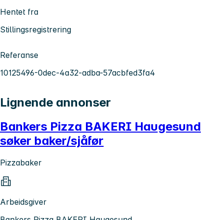
Hentet fra
Stillingsregistrering
Referanse
10125496-0dec-4a32-adba-57acbfed3fa4
Lignende annonser
Bankers Pizza BAKERI Haugesund
søker baker/sjåfør
Pizzabaker
Arbeidsgiver
Bankers Pizza BAKERI Haugesund