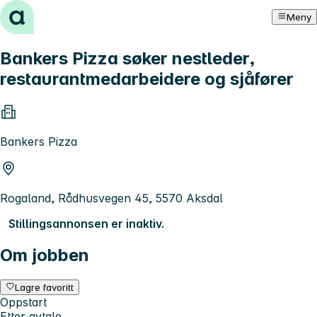
Hopp til innhold
Meny
Bankers Pizza søker nestleder,
restaurantmedarbeidere og sjåfører
Bankers Pizza
Rogaland, Rådhusvegen 45, 5570 Aksdal
Stillingsannonsen er inaktiv.
Om jobben
Lagre favoritt
Oppstart
Etter avtale