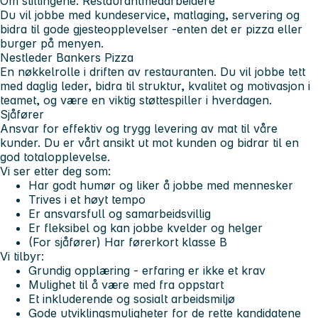
Om stillingene:
Restaurantmedarbeidere
Du vil jobbe med kundeservice, matlaging, servering og
bidra til gode gjesteopplevelser -enten det er pizza eller
burger på menyen.
Nestleder Bankers Pizza
En nøkkelrolle i driften av restauranten. Du vil jobbe tett
med daglig leder, bidra til struktur, kvalitet og motivasjon i
teamet, og være en viktig støttespiller i hverdagen.
Sjåfører
Ansvar for effektiv og trygg levering av mat til våre
kunder. Du er vårt ansikt ut mot kunden og bidrar til en
god totalopplevelse.
Vi ser etter deg som:
Har godt humør og liker å jobbe med mennesker
Trives i et høyt tempo
Er ansvarsfull og samarbeidsvillig
Er fleksibel og kan jobbe kvelder og helger
(For sjåfører) Har førerkort klasse B
Vi tilbyr:
Grundig opplæring - erfaring er ikke et krav
Mulighet til å være med fra oppstart
Et inkluderende og sosialt arbeidsmiljø
Gode utviklingsmuligheter for de rette kandidatene