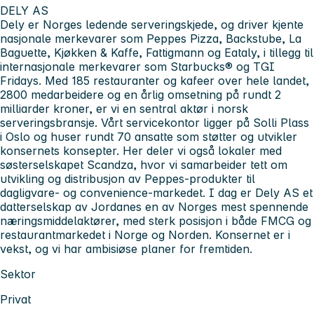
DELY AS
Dely er Norges ledende serveringskjede, og driver kjente
nasjonale merkevarer som Peppes Pizza, Backstube, La
Baguette, Kjøkken & Kaffe, Fattigmann og Eataly, i tillegg til
internasjonale merkevarer som Starbucks® og TGI
Fridays. Med 185 restauranter og kafeer over hele landet,
2800 medarbeidere og en årlig omsetning på rundt 2
milliarder kroner, er vi en sentral aktør i norsk
serveringsbransje. Vårt servicekontor ligger på Solli Plass
i Oslo og huser rundt 70 ansatte som støtter og utvikler
konsernets konsepter. Her deler vi også lokaler med
søsterselskapet Scandza, hvor vi samarbeider tett om
utvikling og distribusjon av Peppes-produkter til
dagligvare- og convenience-markedet. I dag er Dely AS et
datterselskap av Jordanes en av Norges mest spennende
næringsmiddelaktører, med sterk posisjon i både FMCG og
restaurantmarkedet i Norge og Norden. Konsernet er i
vekst, og vi har ambisiøse planer for fremtiden.
Sektor
Privat