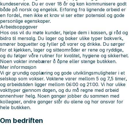
kundeservice. Du er over 18 år og kan kommunisere godt
både på norsk og engelsk. Erfaring fra lignende arbeid er
en fordel, men ikke et krav vi ser etter potensial og gode
personlige egenskaper.
Arbeidsoppgaver
Hos oss vil du møte kunder, hjelpe dem i kassen, gi råd og
bidra til mersalg. Du lager og baker ulike typer bakverk,
smører baguetter og fyller på varer og drikke. Du sørger
for at kjøkken, lager og sitteområder er rene og ryddige,
og du følger våre rutiner for kvalitet, hygiene og sikkerhet.
Noen vakter innebærer å åpne eller stenge butikken.
Mer informasjon
Vi gir grundig opplæring og gode utviklingsmuligheter i et
selskap som vokser. Vaktene varer mellom 5 og 7,5 timer,
og arbeidstiden ligger mellom 06:00 og 21:00. Vi har ulike
vakttyper gjennom dagen, og du må regne med arbeid
annenhver helg. Noen ganger jobber du sammen med
kollegaer, andre ganger står du alene og har ansvar for
hele butikken.
Om bedriften