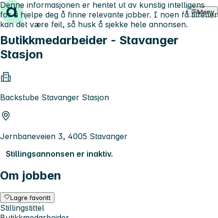
Denne informasjonen er hentet ut av kunstig intelligens
Hopp til innhold
Meny
for å hjelpe deg å finne relevante jobber. I noen få tilfeller
kan det være feil, så husk å sjekke hele annonsen.
Butikkmedarbeider - Stavanger
Stasjon
Backstube Stavanger Stasjon
Jernbaneveien 3, 4005 Stavanger
Stillingsannonsen er inaktiv.
Om jobben
Lagre favoritt
Stillingstittel
Butikkmedarbeider