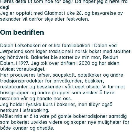
Høres dette ut som noe for deg? Da håper jeg å høre fra
deg!
Jeg er opptatt med Gladmat i uke 26, og besvarelse av
søknader vil derfor skje etter festivalen.
Om bedriften
Dalen Lefsebakeri er et lite familiebakeri i Dalen ved
Jørpeland som lager tradisjonell norsk bakst med stolthet
og håndverk. Bakeriet ble startet av min mor, Reidun
Dalen, i 1997. Jeg tok over driften i 2020 og har siden
utvidet vareutvalget.
Her produseres lefser, saupskolt, potetkaker og andre
tradisjonsprodukter for privatkunder, butikker,
restauranter og besøkende i vårt eget utsalg. Vi tar imot
bussgrupper og andre grupper som ønsker å høre
historien vår og handle hos oss.
Jeg holder fysiske kurs i bakeriet, men tilbyr også
nettkurs i lefsebaking.
Målet mitt er å ta vare på gamle baketradisjoner samtidig
som bakeriet utvikles videre og skaper nye muligheter for
både kunder og ansatte.