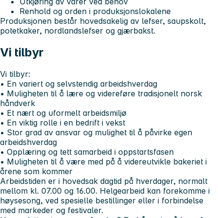
Utkjøring av varer ved behov
Renhold og orden i produksjonslokalene
Produksjonen består hovedsakelig av lefser, saupskolt,
potetkaker, nordlandslefser og gjærbakst.
Vi tilbyr
Vi tilbyr:
• En variert og selvstendig arbeidshverdag
• Muligheten til å lære og videreføre tradisjonelt norsk
håndverk
• Et nært og uformelt arbeidsmiljø
• En viktig rolle i en bedrift i vekst
• Stor grad av ansvar og mulighet til å påvirke egen
arbeidshverdag
• Opplæring og tett samarbeid i oppstartsfasen
• Muligheten til å være med på å videreutvikle bakeriet i
årene som kommer
Arbeidstiden er i hovedsak dagtid på hverdager, normalt
mellom kl. 07.00 og 16.00. Helgearbeid kan forekomme i
høysesong, ved spesielle bestillinger eller i forbindelse
med markeder og festivaler.