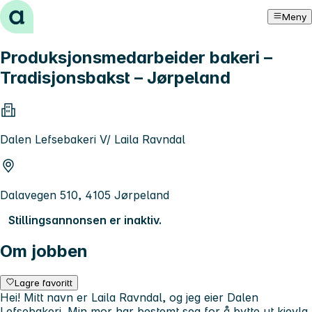
Hopp til innhold
Meny
Produksjonsmedarbeider bakeri –
Tradisjonsbakst – Jørpeland
Dalen Lefsebakeri V/ Laila Ravndal
Dalavegen 510, 4105 Jørpeland
Stillingsannonsen er inaktiv.
Om jobben
Lagre favoritt
Hei! Mitt navn er Laila Ravndal, og jeg eier Dalen
Lefsebakeri. Min mor har bestemt seg for å bytte ut kjevla