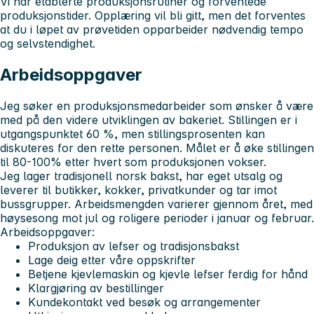
Vi har etablerte produksjonsrutiner og forventede
produksjonstider. Opplæring vil bli gitt, men det forventes
at du i løpet av prøvetiden opparbeider nødvendig tempo
og selvstendighet.
Arbeidsoppgaver
Jeg søker en produksjonsmedarbeider som ønsker å være
med på den videre utviklingen av bakeriet. Stillingen er i
utgangspunktet 60 %, men stillingsprosenten kan
diskuteres for den rette personen. Målet er å øke stillingen
til 80-100% etter hvert som produksjonen vokser.
Jeg lager tradisjonell norsk bakst, har eget utsalg og
leverer til butikker, kokker, privatkunder og tar imot
bussgrupper. Arbeidsmengden varierer gjennom året, med
høysesong mot jul og roligere perioder i januar og februar.
Arbeidsoppgaver:
Produksjon av lefser og tradisjonsbakst
Lage deig etter våre oppskrifter
Betjene kjevlemaskin og kjevle lefser ferdig for hånd
Klargjøring av bestillinger
Kundekontakt ved besøk og arrangementer