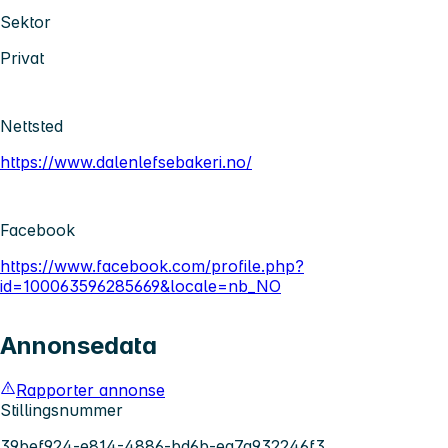
Sektor
Privat
Nettsted
https://www.dalenlefsebakeri.no/
Facebook
https://www.facebook.com/profile.php?
id=100063596285669&locale=nb_NO
Annonsedata
Rapporter annonse
Stillingsnummer
39bef924-e814-4886-bd6b-ea7a932246f3