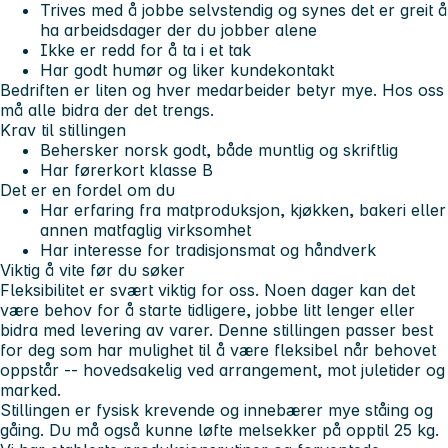
Trives med å jobbe selvstendig og synes det er greit å
ha arbeidsdager der du jobber alene
Ikke er redd for å ta i et tak
Har godt humør og liker kundekontakt
Bedriften er liten og hver medarbeider betyr mye. Hos oss
må alle bidra der det trengs.
Krav til stillingen
Behersker norsk godt, både muntlig og skriftlig
Har førerkort klasse B
Det er en fordel om du
Har erfaring fra matproduksjon, kjøkken, bakeri eller
annen matfaglig virksomhet
Har interesse for tradisjonsmat og håndverk
Viktig å vite før du søker
Fleksibilitet er svært viktig for oss. Noen dager kan det
være behov for å starte tidligere, jobbe litt lenger eller
bidra med levering av varer. Denne stillingen passer best
for deg som har mulighet til å være fleksibel når behovet
oppstår -- hovedsakelig ved arrangement, mot juletider og
marked.
Stillingen er fysisk krevende og innebærer mye ståing og
gåing. Du må også kunne løfte melsekker på opptil 25 kg.