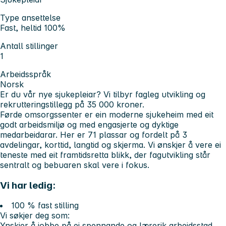
Type ansettelse
Fast, heltid 100%
Antall stillinger
1
Arbeidsspråk
Norsk
Er du vår nye sjukepleiar? Vi tilbyr fagleg utvikling og
rekrutteringstillegg på 35 000 kroner.
Førde omsorgssenter er ein moderne sjukeheim med eit
godt arbeidsmiljø og med engasjerte og dyktige
medarbeidarar. Her er 71 plassar og fordelt på 3
avdelingar, korttid, langtid og skjerma. Vi ønskjer å vere ei
teneste med eit framtidsretta blikk, der fagutvikling står
sentralt og bebuaren skal vere i fokus.
Vi har ledig:
100 % fast stilling
Vi søkjer deg som:
Ynskjer å jobbe på ei spennande og lærerik arbeidsstad