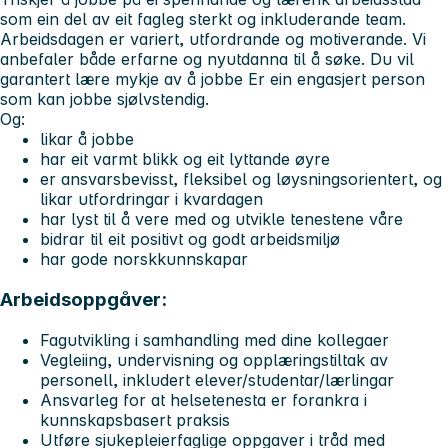
som ein del av eit fagleg sterkt og inkluderande team.
Arbeidsdagen er variert, utfordrande og motiverande. Vi
anbefaler både erfarne og nyutdanna til å søke. Du vil
garantert lære mykje av å jobbe Er ein engasjert person
som kan jobbe sjølvstendig.
Og:
likar å jobbe
har eit varmt blikk og eit lyttande øyre
er ansvarsbevisst, fleksibel og løysningsorientert, og
likar utfordringar i kvardagen
har lyst til å vere med og utvikle tenestene våre
bidrar til eit positivt og godt arbeidsmiljø
har gode norskkunnskapar
Arbeidsoppgåver:
Fagutvikling i samhandling med dine kollegaer
Vegleiing, undervisning og opplæringstiltak av
personell, inkludert elever/studentar/lærlingar
Ansvarleg for at helsetenesta er forankra i
kunnskapsbasert praksis
Utføre sjukepleierfaglige oppgaver i tråd med