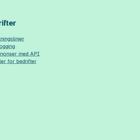
ifter
ningslinjer
logging
nnonser med API
ler for bedrifter