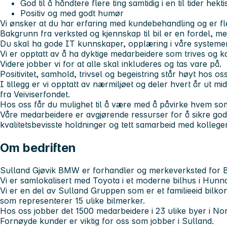
God til å håndtere flere ting samtidig i en til tider hek
Positiv og med godt humør
Vi ønsker at du har erfaring med kundebehandling og er fleks
Bakgrunn fra verksted og kjennskap til bil er en fordel, me
Du skal ha gode IT kunnskaper, opplæring i våre systemer vi
Vi er opptatt av å ha dyktige medarbeidere som trives og 
Videre jobber vi for at alle skal inkluderes og tas vare på.
Positivitet, samhold, trivsel og begeistring står høyt hos oss
I tillegg er vi opptatt av nærmiljøet og deler hvert år ut mid
fra Veiviserfondet.
Hos oss får du mulighet til å være med å påvirke hvem som s
Våre medarbeidere er avgjørende ressurser for å sikre go
kvalitetsbevisste holdninger og tett samarbeid med kolleger
Om bedriften
Sulland Gjøvik BMW er forhandler og merkeverksted for
Vi er samlokalisert med Toyota i et moderne bilhus i Hunn
Vi er en del av Sulland Gruppen som er et familieeid bilk
som representerer 15 ulike bilmerker.
Hos oss jobber det 1500 medarbeidere i 23 ulike byer i No
Fornøyde kunder er viktig for oss som jobber i Sulland.