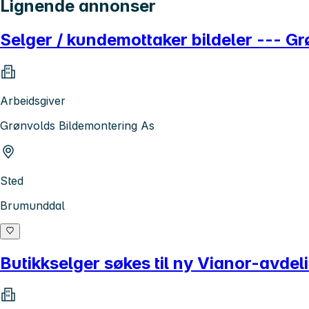
Lignende annonser
Selger / kundemottaker bildeler --- G
Arbeidsgiver
Grønvolds Bildemontering As
Sted
Brumunddal
Butikkselger søkes til ny Vianor-avdel