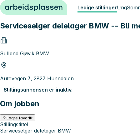
Hopp til innhold
Ledige stillinger
Ung
Somm
Serviceselger delelager BMW -- Bli me
Sulland Gjøvik BMW
Autovegen 3, 2827 Hunndalen
Stillingsannonsen er inaktiv.
Om jobben
Lagre favoritt
Stillingstittel
Serviceselger delelager BMW