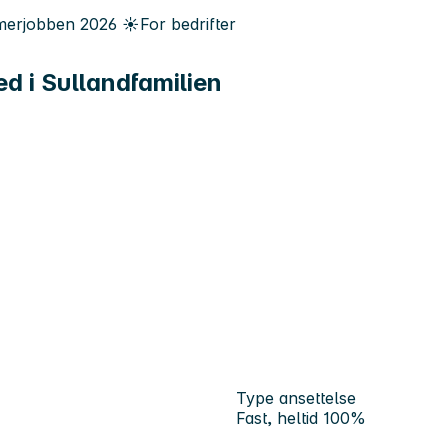
erjobben
2026
☀️
For bedrifter
d i Sullandfamilien
Type ansettelse
Fast, heltid 100%