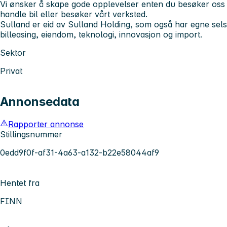
Vi ønsker å skape gode opplevelser enten du besøker oss på
handle bil eller besøker vårt verksted.
Sulland er eid av Sulland Holding, som også har egne sels
billeasing, eiendom, teknologi, innovasjon og import.
Sektor
Privat
Annonsedata
Rapporter annonse
Stillingsnummer
0edd9f0f-af31-4a63-a132-b22e58044af9
Hentet fra
FINN