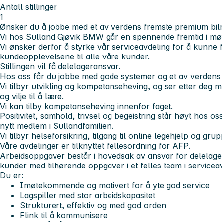
Antall stillinger
1
Ønsker du å jobbe med et av verdens fremste premium bi
Vi hos Sulland Gjøvik BMW går en spennende fremtid i mø
Vi ønsker derfor å styrke vår serviceavdeling for å kunne f
kundeopplevelsene til alle våre kunder.
Stillingen vil få delelageransvar.
Hos oss får du jobbe med gode systemer og et av verdens
Vi tilbyr utvikling og kompetanseheving, og ser etter deg m
og vilje til å lære.
Vi kan tilby kompetanseheving innenfor faget.
Positivitet, samhold, trivsel og begeistring står høyt hos oss,
nytt medlem i Sullandfamilien.
Vi tilbyr helseforsikring, tilgang til online legehjelp og grup
Våre avdelinger er tilknyttet fellesordning for AFP.
Arbeidsoppgaver består i hovedsak av ansvar for delelagere
kunder med tilhørende oppgaver i et felles team i servicea
Du er:
Imøtekommende og motivert for å yte god service
Lagspiller med stor arbeidskapasitet
Strukturert, effektiv og med god orden
Flink til å kommunisere