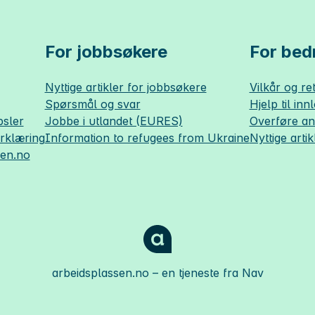
For jobbsøkere
For bedr
Nyttige artikler for jobbsøkere
Vilkår og ret
Spørsmål og svar
Hjelp til inn
sler
Jobbe i utlandet (EURES)
Overføre a
erklæring
Information to refugees from Ukraine
Nyttige artik
sen.no
arbeidsplassen.no
– en tjeneste fra Nav