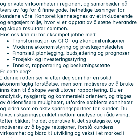
og private virksomheter i regionen, og samarbeider på
tvers av fag for å finne gode, helhetlige løsninger for
kundene våre. Kontoret kjennetegnes av et inkluderende
og engasjert miljø, hvor vi er opptatt av å støtte hverandre
og skape resultater sammen.
Hos oss kan du for eksempel jobbe med:
Transformasjon av CFO‑ og økonomifunksjoner
Moderne økonomistyring og prestasjonsledelse
Finansiell planlegging, budsjettering og prognoser
Prosjekt‑ og investeringsstyring
Innsikt, rapportering og beslutningsstøtte
Er dette deg?
I denne rollen ser vi etter deg som har en solid
økonomifaglig forståelse, men som motiveres av å bruke
innsikten til å skape verdi utover rapportering. Du er
analytisk, nysgjerrig og kommersielt orientert, og trigges
av å identifisere muligheter, utfordre etablerte sannheter
og bidra som en aktiv sparringspartner for kunder. Du
trives i skjæringspunktet mellom analyse og rådgivning,
løfter blikket fra det operative til det strategiske, og
motiveres av å bygge relasjoner, forstå kundens
virksomhet og bidra til utvikling og vekst i et marked i