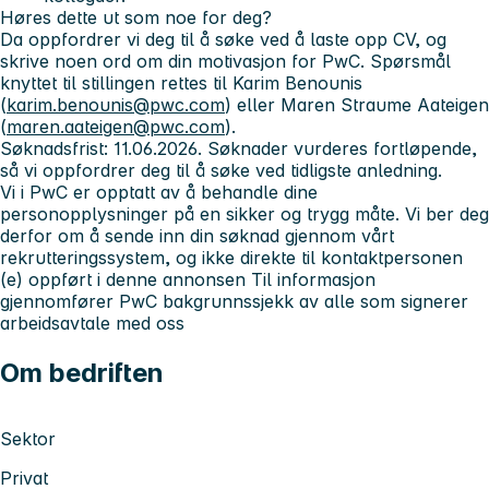
Høres dette ut som noe for deg?
Da oppfordrer vi deg til å søke ved å laste opp CV, og
skrive noen ord om din motivasjon for PwC. Spørsmål
knyttet til stillingen rettes til Karim Benounis
(
karim.benounis@pwc.com
) eller Maren Straume Aateigen
(
maren.aateigen@pwc.com
).
Søknadsfrist: 11.06.2026.
Søknader vurderes fortløpende,
så vi oppfordrer deg til å søke ved tidligste anledning.
Vi i PwC er opptatt av å behandle dine
personopplysninger på en sikker og trygg måte. Vi ber deg
derfor om å sende inn din søknad gjennom vårt
rekrutteringssystem, og ikke direkte til kontaktpersonen
(e) oppført i denne annonsen
Til informasjon
gjennomfører PwC bakgrunnssjekk av alle som signerer
arbeidsavtale med oss
Om bedriften
Sektor
Privat