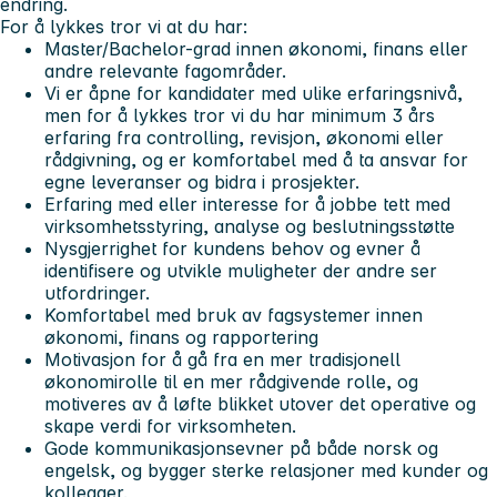
endring.
For å lykkes tror vi at du har:
Master/Bachelor-grad innen økonomi, finans eller
andre relevante fagområder.
Vi er åpne for kandidater med ulike erfaringsnivå,
men for å lykkes tror vi du har minimum 3 års
erfaring fra controlling, revisjon, økonomi eller
rådgivning, og er komfortabel med å ta ansvar for
egne leveranser og bidra i prosjekter.
Erfaring med eller interesse for å jobbe tett med
virksomhetsstyring, analyse og beslutningsstøtte
Nysgjerrighet for kundens behov og evner å
identifisere og utvikle muligheter der andre ser
utfordringer.
Komfortabel med bruk av fagsystemer innen
økonomi, finans og rapportering
Motivasjon for å gå fra en mer tradisjonell
økonomirolle til en mer rådgivende rolle, og
motiveres av å løfte blikket utover det operative og
skape verdi for virksomheten.
Gode kommunikasjonsevner på både norsk og
engelsk, og bygger sterke relasjoner med kunder og
kollegaer.