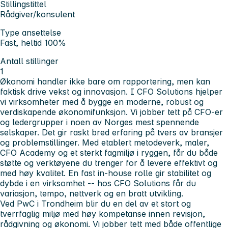
Stillingstittel
Rådgiver/konsulent
Type ansettelse
Fast, heltid 100%
Antall stillinger
1
Økonomi handler ikke bare om rapportering, men kan
faktisk drive vekst og innovasjon. I CFO Solutions hjelper
vi virksomheter med å bygge en moderne, robust og
verdiskapende økonomifunksjon. Vi jobber tett på CFO-er
og ledergrupper i noen av Norges mest spennende
selskaper. Det gir raskt bred erfaring på tvers av bransjer
og problemstillinger. Med etablert metodeverk, maler,
CFO Academy og et sterkt fagmiljø i ryggen, får du både
støtte og verktøyene du trenger for å levere effektivt og
med høy kvalitet. En fast in-house rolle gir stabilitet og
dybde i en virksomhet -- hos CFO Solutions får du
variasjon, tempo, nettverk og en bratt utvikling.
Ved PwC i Trondheim blir du en del av et stort og
tverrfaglig miljø med høy kompetanse innen revisjon,
rådgivning og økonomi. Vi jobber tett med både offentlige