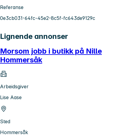
Referanse
0e3cb031-64fc-45e2-8c5f-fc643de9129c
Lignende annonser
Morsom jobb i butikk på Nille
Hommersåk
Arbeidsgiver
Lise Aase
Sted
Hommersåk