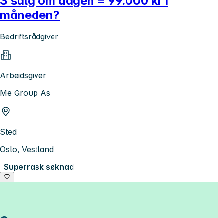
3 salg om dagen = 99.000 kr i
måneden?
Bedriftsrådgiver
Arbeidsgiver
Me Group As
Sted
Oslo, Vestland
Superrask søknad