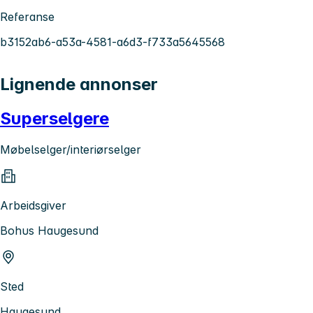
Referanse
b3152ab6-a53a-4581-a6d3-f733a5645568
Lignende annonser
Superselgere
Møbelselger/interiørselger
Arbeidsgiver
Bohus Haugesund
Sted
Haugesund