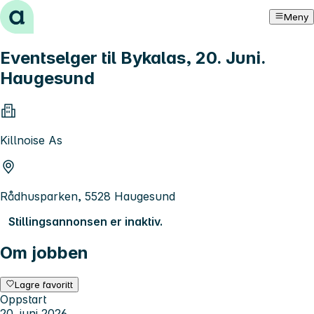
Hopp til innhold
Meny
Eventselger til Bykalas, 20. Juni.
Haugesund
Killnoise As
Rådhusparken, 5528 Haugesund
Stillingsannonsen er inaktiv.
Om jobben
Lagre favoritt
Oppstart
20. juni 2026