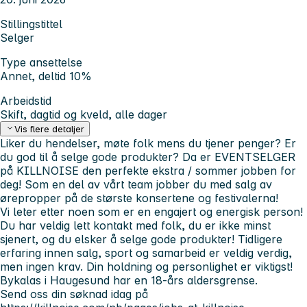
Stillingstittel
Selger
Type ansettelse
Annet, deltid 10%
Arbeidstid
Skift, dagtid og kveld, alle dager
Vis flere detaljer
Liker du hendelser, møte folk mens du tjener penger? Er
du god til å selge gode produkter? Da er EVENTSELGER
på KILLNOISE den perfekte ekstra / sommer jobben for
deg! Som en del av vårt team jobber du med salg av
ørepropper på de største konsertene og festivalerna!
Vi leter etter noen som er en engajert og energisk person!
Du har veldig lett kontakt med folk, du er ikke minst
sjenert, og du elsker å selge gode produkter! Tidligere
erfaring innen salg, sport og samarbeid er veldig verdig,
men ingen krav. Din holdning og personlighet er viktigst!
Bykalas i Haugesund har en 18-års aldersgrense.
Send oss din søknad idag på