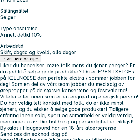
Stillingstittel
Selger
Type ansettelse
Annet, deltid 10%
Arbeidstid
Skift, dagtid og kveld, alle dager
Vis flere detaljer
Liker du hendelser, møte folk mens du tjener penger? Er
du god til å selge gode produkter? Da er EVENTSELGER
på KILLNOISE den perfekte ekstra / sommer jobben for
deg! Som en del av vårt team jobber du med salg av
ørepropper på de største konsertene og festivalerna!
Vi leter etter noen som er en engajert og energisk person!
Du har veldig lett kontakt med folk, du er ikke minst
sjenert, og du elsker å selge gode produkter! Tidligere
erfaring innen salg, sport og samarbeid er veldig verdig,
men ingen krav. Din holdning og personlighet er viktigst!
Bykalas i Haugesund har en 18-års aldersgrense.
Send oss din søknad idag på