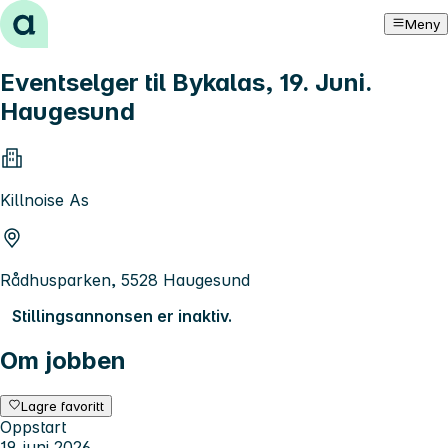
Hopp til innhold
Meny
Eventselger til Bykalas, 19. Juni.
Haugesund
Killnoise As
Rådhusparken, 5528 Haugesund
Stillingsannonsen er inaktiv.
Om jobben
Lagre favoritt
Oppstart
19. juni 2026