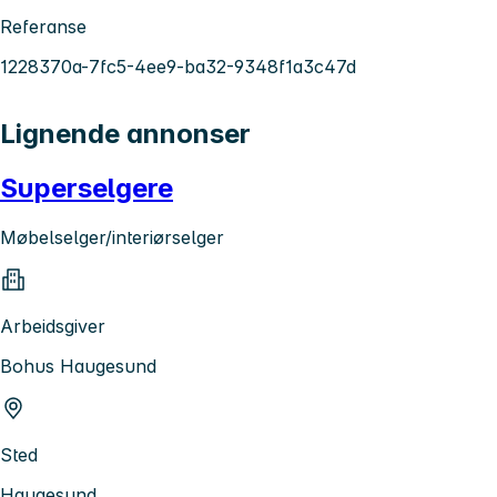
Referanse
1228370a-7fc5-4ee9-ba32-9348f1a3c47d
Lignende annonser
Superselgere
Møbelselger/interiørselger
Arbeidsgiver
Bohus Haugesund
Sted
Haugesund