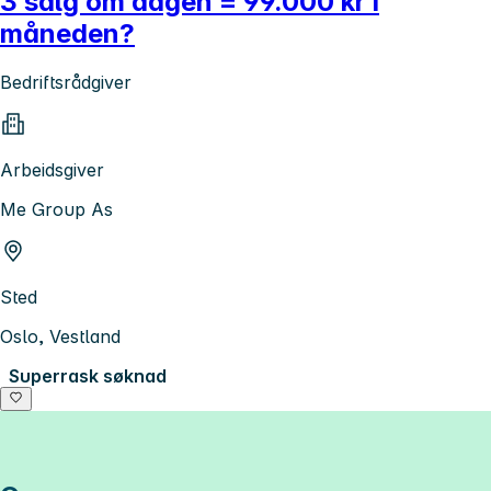
3 salg om dagen = 99.000 kr i
måneden?
Bedriftsrådgiver
Arbeidsgiver
Me Group As
Sted
Oslo, Vestland
Superrask søknad