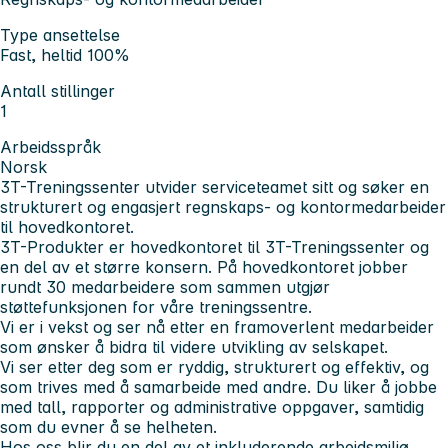
Type ansettelse
Fast, heltid 100%
Antall stillinger
1
Arbeidsspråk
Norsk
3T-Treningssenter utvider serviceteamet sitt og søker en
strukturert og engasjert regnskaps- og kontormedarbeider
til hovedkontoret.
3T-Produkter er hovedkontoret til 3T-Treningssenter og
en del av et større konsern. På hovedkontoret jobber
rundt 30 medarbeidere som sammen utgjør
støttefunksjonen for våre treningssentre.
Vi er i vekst og ser nå etter en framoverlent medarbeider
som ønsker å bidra til videre utvikling av selskapet.
Vi ser etter deg som er ryddig, strukturert og effektiv, og
som trives med å samarbeide med andre. Du liker å jobbe
med tall, rapporter og administrative oppgaver, samtidig
som du evner å se helheten.
Hos oss blir du en del av et inkluderende arbeidsmiljø