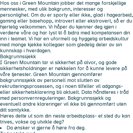
Hos oss i Green Mountain jobber det mange forskjellige
mennesker, med ulik bakgrunn, interesser og
personlighet. Om du er sporty eller ikke, glad i hagearbeid,
gaming eller basehopp, introvert eller ekstrovert, så er du
hjertelig velkommen. Vi håper du kjenner deg igjen i
verdiene våre og har lyst til å bidra med kompetansen din
inn i teamet. Vi har en uformell og hyggelig arbeidskultur
med mange kjekke kollegaer som gledelig deler av sin
kunnskap i hverdagen.
Bakgrunnssjekk
I Green Mountain tar vi sikkerhet på alvor, og gode
sikkerhetsholdninger er nøkkelen for å kunne levere på
våre tjenester. Green Mountain gjennomfører
bakgrunnssjekk av personell mot slutten av
rekrutteringsprosessen, og i noen tilfeller vil adgangs-
eller sikkerhetsklarering bli aktuelt. Data håndteres i tråd
med personvernreguleringer. Bakgrunnssjekk og
eventuelt andre klareringer vil ikke bli gjennomført uten
ditt samtykke.
Høres dette ut som din neste arbeidsplass- et sted du kan
trives, vokse og utvikle deg?
Da ønsker vi gjerne å høre fra deg.