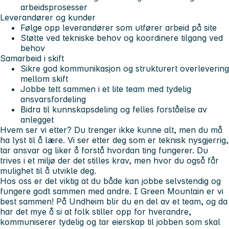
arbeidsprosesser
Leverandører og kunder
Følge opp leverandører som utfører arbeid på site
Støtte ved tekniske behov og koordinere tilgang ved
behov
Samarbeid i skift
Sikre god kommunikasjon og strukturert overlevering
mellom skift
Jobbe tett sammen i et lite team med tydelig
ansvarsfordeling
Bidra til kunnskapsdeling og felles forståelse av
anlegget
Hvem ser vi etter?
Du trenger ikke kunne alt, men du må
ha lyst til å lære. Vi ser etter deg som er teknisk nysgjerrig,
tar ansvar og liker å forstå hvordan ting fungerer. Du
trives i et miljø der det stilles krav, men hvor du også får
mulighet til å utvikle deg.
Hos oss er det viktig at du både kan jobbe selvstendig og
fungere godt sammen med andre. I Green Mountain er vi
best sammen! På Undheim blir du en del av et team, og da
har det mye å si at folk stiller opp for hverandre,
kommuniserer tydelig og tar eierskap til jobben som skal