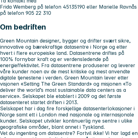
Ta kontakt med
Frida Wemberg på telefon 45135190 eller Marielle Ravnås
på telefon 905 22 310
Om bedriften
Green Mountain designer, bygger og drifter svært sikre,
innovative og bærekraftige datasentre i Norge og etter
hvert i flere europeiske land. Datasentrene driftes på
100% fornybar kraft og er verdensledende på
energieffektivitet. Fra datasentrene produserer og leverer
våre kunder noen av de mest kritiske og mest anvendte
digitale tjenestene i verden. Green Mountain lever etter
visjonen «Setting The Green Standard» og misjonen «To
deliver the world’s most sustainable data centers as a
service». Selskapet ble etablert i 2009 og det første
datasenteret startet driften i 2013.
Selskapet har i dag fire forskjellige datasenterlokasjoner i
Norge samt ett i London med nasjonale og internasjonale
kunder. Selskapet utvikler kontinuerlig nye sentre i ulike
geografiske områder, blant annet i Tyskland.
Vet du ingenting om datasentre? Fortvil ikke! Vi har lagd en