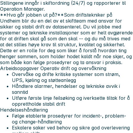
Stillingene inngår i skiftordning (24/7) og rapporterer til
Operation Manager.
**Hva går jobben ut på?**Som driftstekniker på
Undheim blir du en del av et skiftteam med ansvar for
sikker og stabil drift av datasenteret. Du vil jobbe med
systemer og tekniske installasjoner som er helt avgjørende
for at driften skal gå som den skal -- og du må trives med
at det stilles høye krav til struktur, kvalitet og sikkerhet.
Dette er en rolle for deg som liker å forstå hvordan ting
henger sammen, som holder hodet kaldt når noe skjer, og
som både kan følge prosedyrer og ta ansvar i praksis.
Arbeidsoppgaver Operativ drift og overvåkning
Overvåke og drifte kritiske systemer som strøm,
UPS, kjøling og støtteanlegg
Håndtere alarmer, hendelser og tekniske avvik i
sanntid
Utføre første linje feilsøking og iverksette tiltak for å
opprettholde stabil drift
Hendelseshåndtering
Følge etablerte prosedyrer for incident-, problem-
og change-håndtering
Eskalere saker ved behov og sikre god overlevering