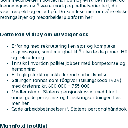
Som medarbeider i politiet har du høy etisk bevissthet, du
kjennetegnes av å være modig og helhetsorientert, du
viser respekt og er tett på. Du kan lese mer om våre etiske
retningslinjer og medarbeiderplattform
her
.
Dette kan vi tilby om du velger oss
Erfaring med rekruttering i en stor og kompleks
organisasjon, samt mulighet til å utvikle deg innen HR
og rekruttering
Innsikt i hvordan politiet jobber med kompetanse og
bemanning
Et faglig sterkt og inkluderende arbeidsmiljø
Stillingen lønnes som
rådgiver
(stillingskode 1434)
med årslønn: kr. 600 000 - 735 000
Medlemskap i Statens pensjonskasse, med blant
annet gode pensjons- og forsikringsordninger. Les
mer
her
Gode arbeidsbetingelser jf. Statens personalhåndbok
Mangfold i politiet