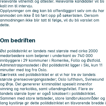
relevante vitnemål og attester. Relevante kandidater vil bli
kalt inn til intervju.
Opplysninger om deg kan bli offentliggjort selv om du har
anmodet om ikke å bli ført opp på søkerlisten. Dersom
anmodningen ikke blir tatt til følge, vil du bli varslet om
dette.
Om bedriften
Øst politidistrikt er landets nest største med cirka 2000
medarbeidere som betjener i underkant av 740 000
innbyggere i 29 kommuner i Romerike, Follo og Østfold.
Administrasjonsstedet i Øst politidistrikt ligger i Ski, kun 11
minutter med tog fra Oslo.
Særtrekk ved politidistriktet er at vi har tre av landets
største grenseovergangssteder; Oslo lufthavn, Svinesund
og Ørje. Det genererer kriminalitet spesielt innenfor
vinning og narkotika, samt utlendingsfeltet. Flere av
landets største byer er også lokalisert i politidistriktet.
Sammen med store tettsteder, store landbruksområder og
lang kystlinje gir dette politidistriktet en tilsvarende bredde i