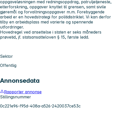
oppgaveløsningen med redningsoppdrag, patruljetjeneste,
etterforskning, oppgaver knyttet til grensen, samt sivile
gjøremål og forvaltningsoppgaver m.m. Forebyggende
arbeid er en hovedstrategi for politidistriktet. Vi kan derfor
tilby en arbeidsplass med varierte og spennende
utfordringer.
Hovedregel ved ansettelse i staten er seks måneders
prøvetid, jf. statsansatteloven § 15, første ledd.
Sektor
Offentlig
Annonsedata
Rapporter annonse
Stillingsnummer
0c221e96-f95d-408a-a526-2420037ce53c