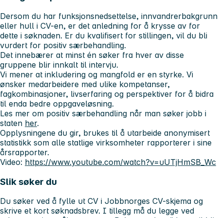
Dersom du har funksjonsnedsettelse, innvandrerbakgrunn
eller hull i CV-en, er det anledning for å krysse av for
dette i søknaden. Er du kvalifisert for stillingen, vil du bli
vurdert for positiv særbehandling.
Det innebærer at minst én søker fra hver av disse
gruppene blir innkalt til intervju.
Vi mener at inkludering og mangfold er en styrke. Vi
ønsker medarbeidere med ulike kompetanser,
fagkombinasjoner, livserfaring og perspektiver for å bidra
til enda bedre oppgaveløsning.
Les mer om positiv særbehandling når man søker jobb i
staten
her
.
Opplysningene du gir, brukes til å utarbeide anonymisert
statistikk som alle statlige virksomheter rapporterer i sine
årsrapporter.
Video:
https://www.youtube.com/watch?v=uUTjHmSB_Wc
Slik søker du
Du søker ved å fylle ut CV i Jobbnorges CV-skjema og
skrive et kort søknadsbrev. I tillegg må du legge ved