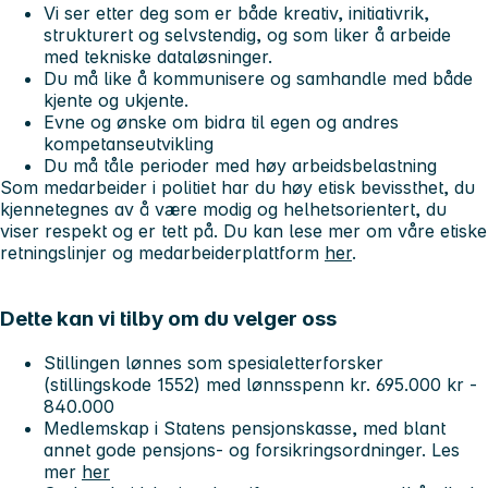
Vi ser etter deg som er både kreativ, initiativrik,
strukturert og selvstendig, og som liker å arbeide
med tekniske dataløsninger.
Du må like å kommunisere og samhandle med både
kjente og ukjente.
Evne og ønske om bidra til egen og andres
kompetanseutvikling
Du må tåle perioder med høy arbeidsbelastning
Som medarbeider i politiet har du høy etisk bevissthet, du
kjennetegnes av å være modig og helhetsorientert, du
viser respekt og er tett på. Du kan lese mer om våre etiske
retningslinjer og medarbeiderplattform
her
.
Dette kan vi tilby om du velger oss
Stillingen lønnes som spesialetterforsker
(stillingskode 1552) med lønnsspenn kr. 695.000 kr -
840.000
Medlemskap i Statens pensjonskasse, med blant
annet gode pensjons- og forsikringsordninger. Les
mer
her