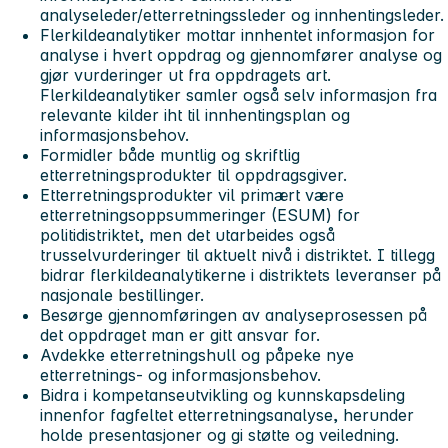
analyseleder/etterretningssleder og innhentingsleder.
Flerkildeanalytiker mottar innhentet informasjon for
analyse i hvert oppdrag og gjennomfører analyse og
gjør vurderinger ut fra oppdragets art.
Flerkildeanalytiker samler også selv informasjon fra
relevante kilder iht til innhentingsplan og
informasjonsbehov.
Formidler både muntlig og skriftlig
etterretningsprodukter til oppdragsgiver.
Etterretningsprodukter vil primært være
etterretningsoppsummeringer (ESUM) for
politidistriktet, men det utarbeides også
trusselvurderinger til aktuelt nivå i distriktet. I tillegg
bidrar flerkildeanalytikerne i distriktets leveranser på
nasjonale bestillinger.
Besørge gjennomføringen av analyseprosessen på
det oppdraget man er gitt ansvar for.
Avdekke etterretningshull og påpeke nye
etterretnings- og informasjonsbehov.
Bidra i kompetanseutvikling og kunnskapsdeling
innenfor fagfeltet etterretningsanalyse, herunder
holde presentasjoner og gi støtte og veiledning.