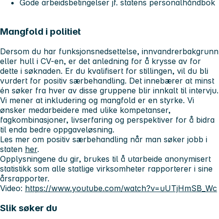
Gode arbeidsbetingelser jf. statens personalhåndbok
Mangfold i politiet
Dersom du har funksjonsnedsettelse, innvandrerbakgrunn
eller hull i CV-en, er det anledning for å krysse av for
dette i søknaden. Er du kvalifisert for stillingen, vil du bli
vurdert for positiv særbehandling. Det innebærer at minst
én søker fra hver av disse gruppene blir innkalt til intervju.
Vi mener at inkludering og mangfold er en styrke. Vi
ønsker medarbeidere med ulike kompetanser,
fagkombinasjoner, livserfaring og perspektiver for å bidra
til enda bedre oppgaveløsning.
Les mer om positiv særbehandling når man søker jobb i
staten
her
.
Opplysningene du gir, brukes til å utarbeide anonymisert
statistikk som alle statlige virksomheter rapporterer i sine
årsrapporter.
Video:
https://www.youtube.com/watch?v=uUTjHmSB_Wc
Slik søker du