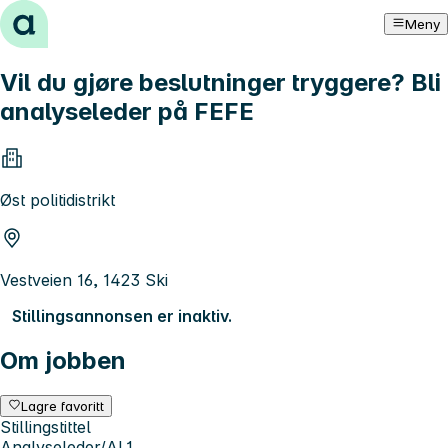
Hopp til innhold
Meny
Vil du gjøre beslutninger tryggere? Bli
analyseleder på FEFE
Øst politidistrikt
Vestveien 16, 1423 Ski
Stillingsannonsen er inaktiv.
Om jobben
Lagre favoritt
Stillingstittel
Analyseleder/AL1