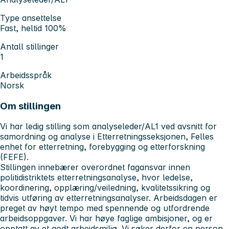
Type ansettelse
Fast, heltid 100%
Antall stillinger
1
Arbeidsspråk
Norsk
Om stillingen
Vi har ledig stilling som analyseleder/AL1 ved avsnitt for
samordning og analyse i Etterretningsseksjonen, Felles
enhet for etterretning, forebygging og etterforskning
(FEFE).
Stillingen innebærer overordnet fagansvar innen
politidistriktets etterretningsanalyse, hvor ledelse,
koordinering, opplæring/veiledning, kvalitetssikring og
tidvis utføring av etterretningsanalyser. Arbeidsdagen er
preget av høyt tempo med spennende og utfordrende
arbeidsoppgaver. Vi har høye faglige ambisjoner, og er
opptatt av et godt arbeidsmiljø. Vi søker derfor en person