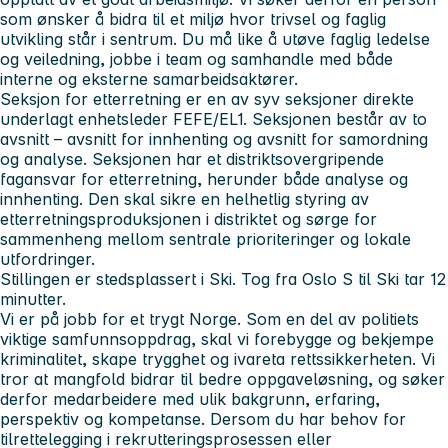
som ønsker å bidra til et miljø hvor trivsel og faglig
utvikling står i sentrum. Du må like å utøve faglig ledelse
og veiledning, jobbe i team og samhandle med både
interne og eksterne samarbeidsaktører.
Seksjon for etterretning er en av syv seksjoner direkte
underlagt enhetsleder FEFE/EL1. Seksjonen består av to
avsnitt – avsnitt for innhenting og avsnitt for samordning
og analyse. Seksjonen har et distriktsovergripende
fagansvar for etterretning, herunder både analyse og
innhenting. Den skal sikre en helhetlig styring av
etterretningsproduksjonen i distriktet og sørge for
sammenheng mellom sentrale prioriteringer og lokale
utfordringer.
Stillingen er stedsplassert i Ski. Tog fra Oslo S til Ski tar 12
minutter.
Vi er på jobb for et trygt Norge. Som en del av politiets
viktige samfunnsoppdrag, skal vi forebygge og bekjempe
kriminalitet, skape trygghet og ivareta rettssikkerheten. Vi
tror at mangfold bidrar til bedre oppgaveløsning, og søker
derfor medarbeidere med ulik bakgrunn, erfaring,
perspektiv og kompetanse. Dersom du har behov for
tilrettelegging i rekrutteringsprosessen eller