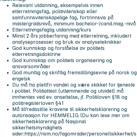
Relevant utdanning, eksempelvis innen
etterretningsfag, politivitenskap eller
samfunnsvitenskapelige fag, fortrinnsvis på
mastergradsnivå, minimum bachelor-/cand.mag.-nivå
Etterretningsfaglig utdanning/kurs
Minst 2 års jobberfaring med etterretning, inkludert
analyseprosesser og bruk av analyseteknikker
God kunnskap og forståelse av politiets
etterretningsdoktrine
God kunnskap om politiets organisering og
ansvarsområder
God muntlig og skriftlig fremstillingsevne på norsk og
engelsk
Du må ha plettfri vandel og være skikket for tjeneste
i politiet. Politiattest (uttømmende og utvidet) må
innhentes ved ev. ansettelse, jf. Politiloven §18 og
politiregisterloven §41
Må tilfredsstille kravene til sikkerhetsklarering og
autorisasjon for
HEMMELIG
(Du kan lese mer om
sikkerhetsklarering på Nasjonal
sikkerhetsmyndighets
sider:https://nsm.no/fagomrader/personellsikkerhet/s