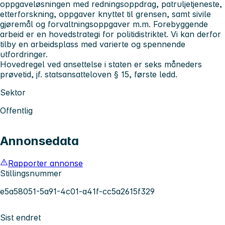
oppgaveløsningen med redningsoppdrag, patruljetjeneste,
etterforskning, oppgaver knyttet til grensen, samt sivile
gjøremål og forvaltningsoppgaver m.m. Forebyggende
arbeid er en hovedstrategi for politidistriktet. Vi kan derfor
tilby en arbeidsplass med varierte og spennende
utfordringer.
Hovedregel ved ansettelse i staten er seks måneders
prøvetid, jf. statsansatteloven § 15, første ledd.
Sektor
Offentlig
Annonsedata
Rapporter annonse
Stillingsnummer
e5a58051-5a91-4c01-a41f-cc5a2615f329
Sist endret