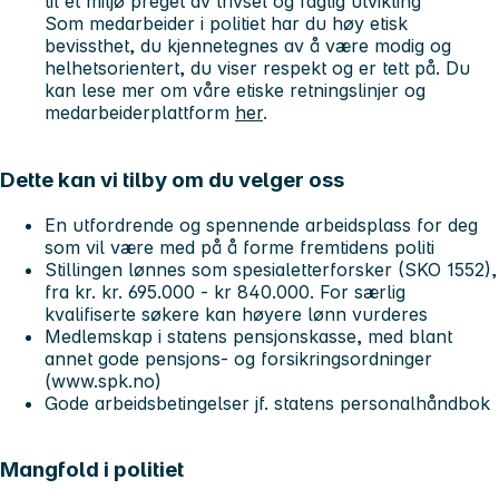
til et miljø preget av trivsel og faglig utvikling
Som medarbeider i politiet har du høy etisk
bevissthet, du kjennetegnes av å være modig og
helhetsorientert, du viser respekt og er tett på. Du
kan lese mer om våre etiske retningslinjer og
medarbeiderplattform
her
.
Dette kan vi tilby om du velger oss
En utfordrende og spennende arbeidsplass for deg
som vil være med på å forme fremtidens politi
Stillingen lønnes som
spesialetterforsker
(SKO 1552),
fra kr. kr. 695.000 - kr 840.000. For særlig
kvalifiserte søkere kan høyere lønn vurderes
Medlemskap i statens pensjonskasse, med blant
annet gode pensjons- og forsikringsordninger
(www.spk.no)
Gode arbeidsbetingelser jf. statens personalhåndbok
Mangfold i politiet