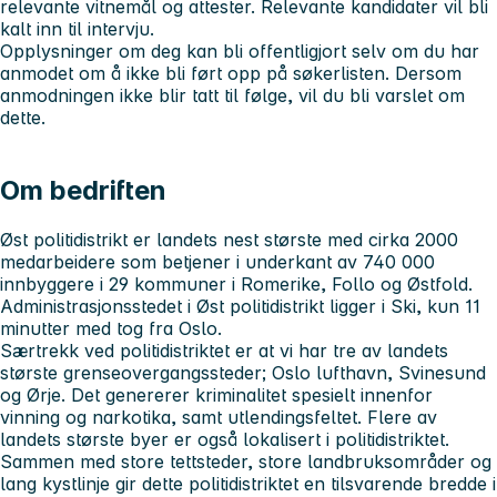
relevante vitnemål og attester. Relevante kandidater vil bli
kalt inn til intervju.
Opplysninger om deg kan bli offentligjort selv om du har
anmodet om å ikke bli ført opp på søkerlisten. Dersom
anmodningen ikke blir tatt til følge, vil du bli varslet om
dette.
Om bedriften
Øst politidistrikt er landets nest største med cirka 2000
medarbeidere som betjener i underkant av 740 000
innbyggere i 29 kommuner i Romerike, Follo og Østfold.
Administrasjonsstedet i Øst politidistrikt ligger i Ski, kun 11
minutter med tog fra Oslo.
Særtrekk ved politidistriktet er at vi har tre av landets
største grenseovergangssteder; Oslo lufthavn, Svinesund
og Ørje. Det genererer kriminalitet spesielt innenfor
vinning og narkotika, samt utlendingsfeltet. Flere av
landets største byer er også lokalisert i politidistriktet.
Sammen med store tettsteder, store landbruksområder og
lang kystlinje gir dette politidistriktet en tilsvarende bredde i