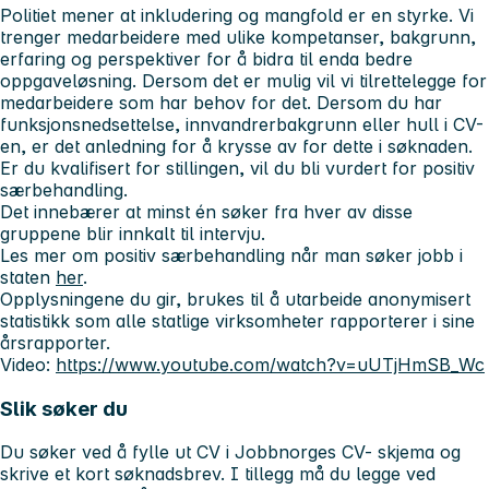
Politiet mener at inkludering og mangfold er en styrke. Vi
trenger medarbeidere med ulike kompetanser, bakgrunn,
erfaring og perspektiver for å bidra til enda bedre
oppgaveløsning. Dersom det er mulig vil vi tilrettelegge for
medarbeidere som har behov for det. Dersom du har
funksjonsnedsettelse, innvandrerbakgrunn eller hull i CV-
en, er det anledning for å krysse av for dette i søknaden.
Er du kvalifisert for stillingen, vil du bli vurdert for positiv
særbehandling.
Det innebærer at minst én søker fra hver av disse
gruppene blir innkalt til intervju.
Les mer om positiv særbehandling når man søker jobb i
staten
her
.
Opplysningene du gir, brukes til å utarbeide anonymisert
statistikk som alle statlige virksomheter rapporterer i sine
årsrapporter.
Video:
https://www.youtube.com/watch?v=uUTjHmSB_Wc
Slik søker du
Du søker ved å fylle ut CV i Jobbnorges CV- skjema og
skrive et kort søknadsbrev. I tillegg må du legge ved