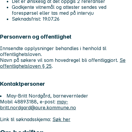
Det er ønskelig at det oppgis 2 referanser
Godkjente vitnemål og attester sendes ved
forespørsel eller tas med på intervju
Søknadsfrist: 19.07.26
Personvern og offentlighet
Innsendte opplysninger behandles i henhold til
offentlighetsloven.
Navn på søkere vil som hovedregel bli offentliggjort.
Se
offentlighetsloven § 25
.
Kontaktpersoner
May-Britt Nordgård, barnevernleder
Mobil 48893188, e-post:
may-
britt.nordgard@aure.kommune.no
Link til søknadsskjema:
Søk her