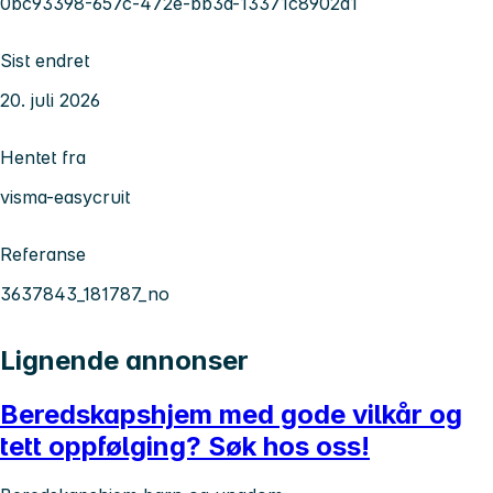
0bc93398-657c-472e-bb3a-13371c8902d1
Sist endret
20. juli 2026
Hentet fra
visma-easycruit
Referanse
3637843_181787_no
Lignende annonser
Beredskapshjem med gode vilkår og
tett oppfølging? Søk hos oss!