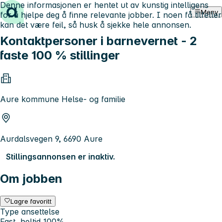
Denne informasjonen er hentet ut av kunstig intelligens
Hopp til innhold
Meny
for å hjelpe deg å finne relevante jobber. I noen få tilfeller
kan det være feil, så husk å sjekke hele annonsen.
Kontaktpersoner i barnevernet - 2
faste 100 % stillinger
Aure kommune Helse- og familie
Aurdalsvegen 9, 6690 Aure
Stillingsannonsen er inaktiv.
Om jobben
Lagre favoritt
Type ansettelse
Fast, heltid 100%