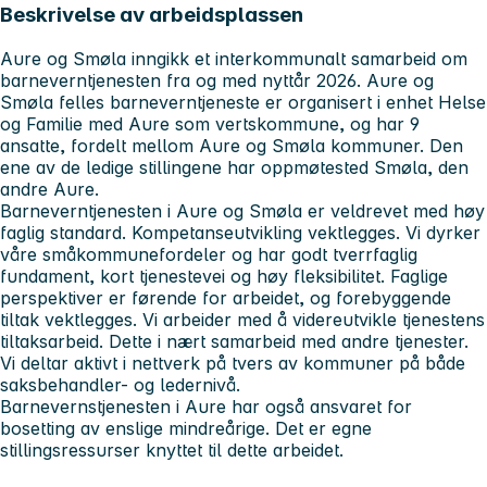
Beskrivelse av arbeidsplassen
Aure og Smøla inngikk et interkommunalt samarbeid om
barneverntjenesten fra og med nyttår 2026. Aure og
Smøla felles barneverntjeneste er organisert i enhet Helse
og Familie med Aure som vertskommune, og har 9
ansatte, fordelt mellom Aure og Smøla kommuner. Den
ene av de ledige stillingene har oppmøtested Smøla, den
andre Aure.
Barneverntjenesten i Aure og Smøla er veldrevet med høy
faglig standard. Kompetanseutvikling vektlegges. Vi dyrker
våre småkommunefordeler og har godt tverrfaglig
fundament, kort tjenestevei og høy fleksibilitet. Faglige
perspektiver er førende for arbeidet, og forebyggende
tiltak vektlegges. Vi arbeider med å videreutvikle tjenestens
tiltaksarbeid. Dette i nært samarbeid med andre tjenester.
Vi deltar aktivt i nettverk på tvers av kommuner på både
saksbehandler- og ledernivå.
Barnevernstjenesten i Aure har også ansvaret for
bosetting av enslige mindreårige. Det er egne
stillingsressurser knyttet til dette arbeidet.