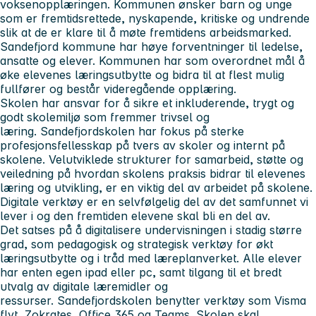
voksenopplæringen. Kommunen ønsker barn og unge
som er fremtidsrettede, nyskapende, kritiske og undrende
slik at de er klare til å møte fremtidens arbeidsmarked.
Sandefjord kommune har høye forventninger til ledelse,
ansatte og elever. Kommunen har som overordnet mål å
øke elevenes læringsutbytte og bidra til at flest mulig
fullfører og består videregående opplæring.
Skolen har ansvar for å sikre et inkluderende, trygt og
godt skolemiljø som fremmer trivsel og
læring. Sandefjordskolen har fokus på sterke
profesjonsfellesskap på tvers av skoler og internt på
skolene. Velutviklede strukturer for samarbeid, støtte og
veiledning på hvordan skolens praksis bidrar til elevenes
læring og utvikling, er en viktig del av arbeidet på skolene.
Digitale verktøy er en selvfølgelig del av det samfunnet vi
lever i og den fremtiden elevene skal bli en del av.
Det satses på å digitalisere undervisningen i stadig større
grad, som pedagogisk og strategisk verktøy for økt
læringsutbytte og i tråd med læreplanverket. Alle elever
har enten egen ipad eller pc, samt tilgang til et bredt
utvalg av digitale læremidler og
ressurser. Sandefjordskolen benytter verktøy som Visma
flyt, Zokrates, Office 365 og Teams. Skolen skal