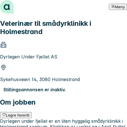
Hopp til innhold
Meny
Veterinær til smådyrklinikk i
Holmestrand
Dyrlegen Under Fjellet AS
Sykehusveien 14, 3080 Holmestrand
Stillingsannonsen er inaktiv.
Om jobben
Lagre favoritt
Dyrlegen under fjellet er en liten hyggelig smådyrklinikk i
Holmestrand sentrum. Klinikken er i vekst og i April flyttet