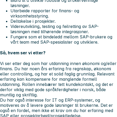
Bidra til å utvikle robuste og brukervennlige
løsninger.
Utarbeide rapporter for finans- og
virksomhetsstyring.
Deltakelse i prosjekter.
Videreutvikling, testing og feilretting av SAP-
løsningen med tilhørende integrasjoner.
Fungere som et bindeledd mellom SAP-brukere og
vårt team med SAP-spesialister og utviklere.
Så, hvem ser vi etter?
Vi ser etter deg som har utdanning innen økonomi og/eller
finans. Du har noen års erfaring fra
regnskap, økonomi
eller controlling
, og har et solid faglig grunnlag.
Relevant
erfaring kan kompensere for manglende formell
utdanning. Rollen innebærer tett kundekontakt, og det er
derfor viktig med gode språkferdigheter i norsk, både
muntlig og skriftlig.
Du har også interesse for IT og ERP-systemer, og
motiveres av å levere gode løsninger til brukerne. Det er
også en fordel, men ikke et krav om du har erfaring med
SAP eller prosjektarbeid/prosjektledelse.