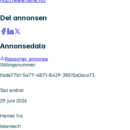
http://www.hemit.no/
Del annonsen
Annonsedata
Rapporter annonse
Stillingsnummer
0ad677b1-5a77-4871-8429-38515a0aca73
Sist endret
29. juni 2026
Hentet fra
talentech