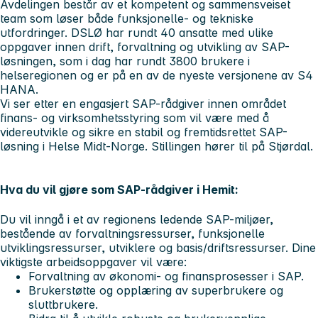
Avdelingen består av et kompetent og sammensveiset
team som løser både funksjonelle- og tekniske
utfordringer. DSLØ har rundt 40 ansatte med ulike
oppgaver innen drift, forvaltning og utvikling av SAP-
løsningen, som i dag har rundt 3800 brukere i
helseregionen og er på en av de nyeste versjonene av S4
HANA.
Vi ser etter en engasjert SAP-rådgiver innen området
finans- og virksomhetsstyring
som vil være med å
videreutvikle og sikre en stabil og fremtidsrettet SAP-
løsning i Helse Midt-Norge. Stillingen hører til på Stjørdal.
Hva du vil gjøre som SAP-rådgiver i Hemit:
Du vil inngå i et av
regionens ledende SAP-miljøer
,
bestående av forvaltningsressurser, funksjonelle
utviklingsressurser, utviklere og basis/driftsressurser.
Dine
viktigste arbeidsoppgaver vil være:
Forvaltning av økonomi- og finansprosesser i SAP.
Brukerstøtte og opplæring av superbrukere og
sluttbrukere.