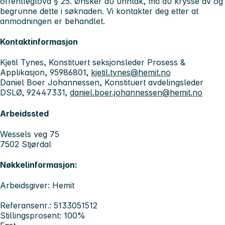
offentleglova § 25. Ønsker du unntak, må du krysse av og
begrunne dette i søknaden. Vi kontakter deg etter at
anmodningen er behandlet.
Kontaktinformasjon
Kjetil Tynes, Konstituert seksjonsleder Prosess &
Applikasjon, 95986801,
kjetil.tynes@hemit.no
Daniel Boer Johannessen, Konstituert avdelingsleder
DSLØ, 92447331,
daniel.boer.johannessen@hemit.no
Arbeidssted
Wessels veg 75
7502 Stjørdal
Nøkkelinformasjon:
Arbeidsgiver: Hemit
Referansenr.: 5133051512
Stillingsprosent: 100%