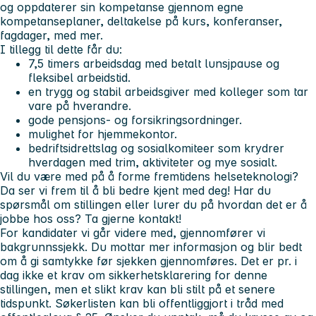
og oppdaterer sin kompetanse gjennom egne
kompetanseplaner, deltakelse på kurs, konferanser,
fagdager, med mer.
I tillegg til dette får du:
7,5 timers arbeidsdag med betalt lunsjpause og
fleksibel arbeidstid.
en trygg og stabil arbeidsgiver med kolleger som tar
vare på hverandre.
gode pensjons- og forsikringsordninger.
mulighet for hjemmekontor.
bedriftsidrettslag og sosialkomiteer som krydrer
hverdagen med trim, aktiviteter og mye sosialt.
Vil du være med på å forme fremtidens helseteknologi?
Da ser vi frem til å bli bedre kjent med deg! Har du
spørsmål om stillingen eller lurer du på hvordan det er å
jobbe hos oss? Ta gjerne kontakt!
For kandidater vi går videre med, gjennomfører vi
bakgrunnssjekk. Du mottar mer informasjon og blir bedt
om å gi samtykke før sjekken gjennomføres. Det er pr. i
dag ikke et krav om sikkerhetsklarering for denne
stillingen, men et slikt krav kan bli stilt på et senere
tidspunkt.
Søkerlisten kan bli offentliggjort i tråd med