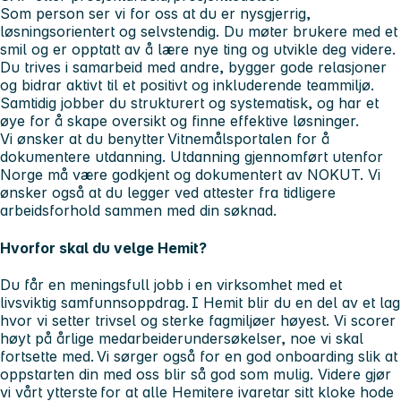
Som person ser vi for oss at du er
nysgjerrig,
løsningsorientert og selvstendig.
Du møter brukere med et
smil og er opptatt av å lære nye ting og utvikle deg videre.
Du trives i samarbeid med andre, bygger gode relasjoner
og bidrar aktivt til et positivt og inkluderende teammiljø.
Samtidig jobber du strukturert og systematisk, og har et
øye for å skape oversikt og finne effektive løsninger.
Vi ønsker at du benytter Vitnemålsportalen for å
dokumentere utdanning. Utdanning gjennomført utenfor
Norge må være godkjent og dokumentert av NOKUT. Vi
ønsker også at du legger ved attester fra tidligere
arbeidsforhold sammen med din søknad.
Hvorfor skal du velge Hemit?
Du får en meningsfull jobb i en virksomhet med et
livsviktig samfunnsoppdrag.
I Hemit blir du en del av et lag
hvor vi setter trivsel og sterke fagmiljøer høyest. Vi scorer
høyt på årlige medarbeiderundersøkelser, noe vi skal
fortsette med. Vi sørger også for en god onboarding slik at
oppstarten din med oss blir så god som mulig. Videre gjør
vi vårt ytterste for at alle Hemitere ivaretar sitt kloke hode