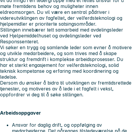
vil du inngå i en ledergruppe med et felles ansvar for å
møte fremtidens behov og muligheter innen
eldreomsorgen. Du vil være en sentral pådriver i
videreutviklingen av fagfeltet, der velferdsteknologi og
hjelpemidler er prioriterte satsingsområder.
Stillingen innebærer tett samarbeid med avdelingsleder
ved Hjelpemiddelhuset og avdelingsleder ved
Responssenteret.
Vi søker en trygg og samlende leder som evner å motivere
og utvikle medarbeidere, og som trives med å skape
struktur og fremdrift i komplekse arbeidsprosesser. Du
har et sterkt engasjement for velferdsteknologi, solid
teknisk kompetanse og erfaring med koordinering og
ledelse.
Dersom du ønsker å bidra til utviklingen av fremtidsrettede
tjenester, og motiveres av å lede i et fagfelt i vekst,
oppfordrer vi deg til å søke stillingen.
Arbeidsoppgaver
Ansvar for daglig drift, og oppfølging av
medarbeiderne. Det påregnes tilstedeværelse på de