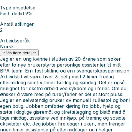
Type ansettelse
Fast, deltid 9%
Antall stillinger
2
Arbeidsspråk
Norsk
Vis flere detaljer
Jeg er en ung kvinne i slutten av 20-årene som søker
etter to nye brukerstyrte personlige assistenter til mitt
BPA-team. En i fast stilling og en i svangerskapspermisjon.
Arbeidstid vil være hver 3. helg med 2 timer fredag
ettermiddag samt 4 timer lørdag og søndag. Det er også
mulighet for ekstra arbeid ved sykdom og i ferier. Om du
ønsker å være med på turer/ferier er det et stort pluss.
Jeg er en selvstendig bruker av manuell rullestol og bor i
egen bolig. Jobben omfatter kjøring fra jobb, hjelp og
støtte i daglige gjøremål og tilrettelegging og bistå med å
lage middag, assistere ved innkjøp, på trening og sosiale
aktiviteter etc. Jeg jobber fire dager i uken, men trenger
noen timer assistanse på ettermiddager og i helger.