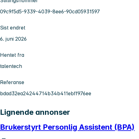
Stillingsnummer
09c9f5d5-9339-4039-8ee6-90cd05931597
Sist endret
6. juni 2026
Hentet fra
talentech
Referanse
bdad32ea24244714b34b411ebff976ee
Lignende annonser
Brukerstyrt Personlig Assistent (BPA)