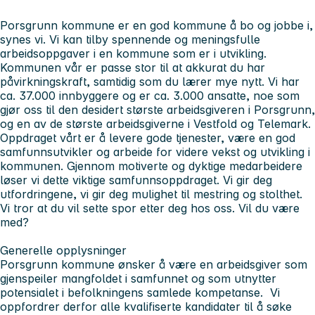
Porsgrunn kommune er en god kommune å bo og jobbe i,
synes vi. Vi kan tilby spennende og meningsfulle
arbeidsoppgaver i en kommune som er i utvikling.
Kommunen vår er passe stor til at akkurat du har
påvirkningskraft, samtidig som du lærer mye nytt. Vi har
ca. 37.000 innbyggere og er ca. 3.000 ansatte, noe som
gjør oss til den desidert største arbeidsgiveren i Porsgrunn,
og en av de største arbeidsgiverne i Vestfold og Telemark.
Oppdraget vårt er å levere gode tjenester, være en god
samfunnsutvikler og arbeide for videre vekst og utvikling i
kommunen.
Gjennom motiverte og dyktige medarbeidere
løser vi dette viktige samfunnsoppdraget. Vi gir deg
utfordringene, vi gir deg mulighet til mestring og stolthet.
Vi tror at du vil sette spor etter deg hos oss. Vil du være
med?
Generelle opplysninger
Porsgrunn kommune ønsker å være en arbeidsgiver som
gjenspeiler mangfoldet i samfunnet og som utnytter
potensialet i befolkningens samlede kompetanse. Vi
oppfordrer derfor alle kvalifiserte kandidater til å søke