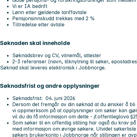
Gode pensjons- og forsikringsordninger som medlem
Vi er IA bedrift
Lønn etter gjeldende tariffavtale
Pensjonsinnskudd trekkes med 2 %
Tiltredelse etter avtale
Søknaden skal inneholde
Søknadsbrev og CV, vitnemål, attester
2-3 referanser (navn, tilknytning til søker, epostad
Søknad skal leveres elektronisk i Jobbnorge.
Søknadsfrist og andre opplysninger
Søknadsfrist: 04. juni 2026
Dersom det fremgår av din søknad at du ønsker å bli un
vi oppmerksom på at opplysninger om søker kan gjøre
vil du da få informasjon om dette - jf.offentleglova §2
Som søker til en offentlig stilling har også du krav på å
med informasjon om øvrige søkere. Utvidet søkerliste bl
søkers brukerkonto i Jobbnorge når stillingen er avpu