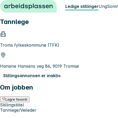
Hopp til innhold
Ledige stillinger
Ung
Somm
Tannlege
Troms fylkeskommune (TFK)
Hansine Hansens veg 86, 9019 Tromsø
Stillingsannonsen er inaktiv.
Om jobben
Lagre favoritt
Stillingstittel
Tannlege/Veileder