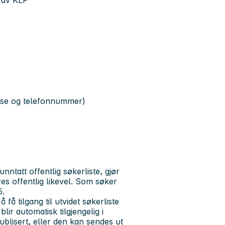
 av KLP
resse og telefonnummer)
ntatt offentlig søkerliste, gjør
s offentlig likevel. Som søker
5.
 få tilgang til utvidet søkerliste
ir automatisk tilgjengelig i
blisert, eller den kan sendes ut