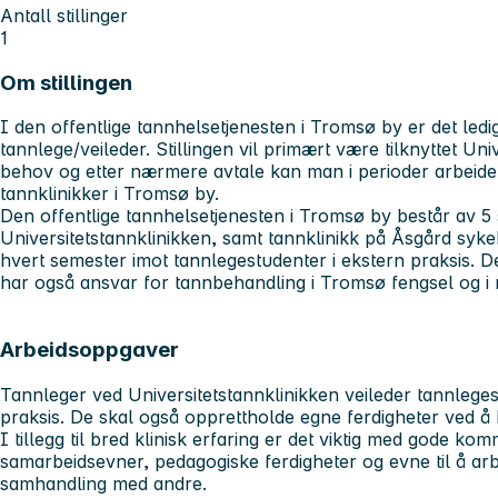
Antall stillinger
1
Om stillingen
I den offentlige tannhelsetjenesten i Tromsø by er det ledi
tannlege/veileder. Stillingen vil primært være tilknyttet Un
behov og etter nærmere avtale kan man i perioder arbeid
tannklinikker i Tromsø by.
Den offentlige tannhelsetjenesten i Tromsø by består av 5 s
Universitetstannklinikken, samt tannklinikk på Åsgård sykeh
hvert semester imot tannlegestudenter i ekstern praksis. D
har også ansvar for tannbehandling i Tromsø fengsel og 
Arbeidsoppgaver
Tannleger ved Universitetstannklinikken veileder tannleges
praksis. De skal også opprettholde egne ferdigheter ved å
I tillegg til bred klinisk erfaring er det viktig med gode k
samarbeidsevner, pedagogiske ferdigheter og evne til å arb
samhandling med andre.