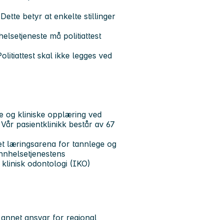
tte betyr at enkelte stillinger
elsetjeneste må politiattest
Politiattest skal ikke legges ved
e og kliniske opplæring ved
 Vår pasientklinikk består av 67
et læringsarena for tannlege og
annhelsetjenestens
klinisk odontologi (IKO)
 annet ansvar for regional