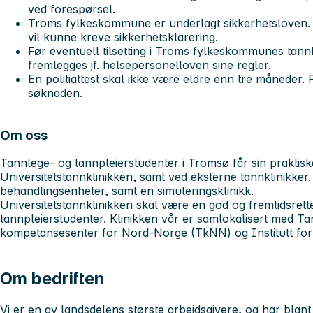
ved forespørsel.
Troms fylkeskommune er underlagt sikkerhetsloven. De
vil kunne kreve sikkerhetsklarering.
Før eventuell tilsetting i Troms fylkeskommunes tannh
fremlegges jf. helsepersonelloven sine regler.
En politiattest skal ikke være eldre enn tre måneder.
søknaden.
Om oss
Tannlege- og tannpleierstudenter i Tromsø får sin praktisk
Universitetstannklinikken, samt ved eksterne tannklinikker.
behandlingsenheter, samt en simuleringsklinikk.
Universitetstannklinikken skal være en god og fremtidsrett
tannpleierstudenter. Klinikken vår er samlokalisert med T
kompetansesenter for Nord-Norge (TkNN) og Institutt for 
Om bedriften
Vi er en av landsdelens største arbeidsgivere, og har blant