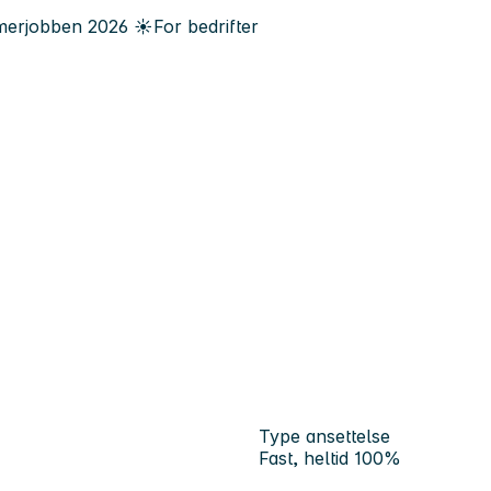
erjobben
2026
☀️
For bedrifter
Type ansettelse
Fast, heltid 100%