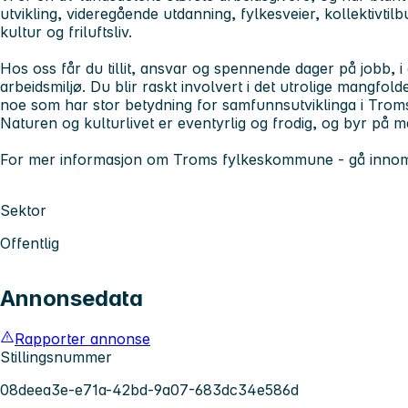
utvikling, videregående utdanning, fylkesveier, kollektivtilb
kultur og friluftsliv.
Hos oss får du tillit, ansvar og spennende dager på jobb, i e
arbeidsmiljø. Du blir raskt involvert i det utrolige mangf
noe som har stor betydning for samfunnsutviklinga i Trom
Naturen og kulturlivet er eventyrlig og frodig, og byr på m
For mer informasjon om Troms fylkeskommune - gå inno
Sektor
Offentlig
Annonsedata
Rapporter annonse
Stillingsnummer
08deea3e-e71a-42bd-9a07-683dc34e586d