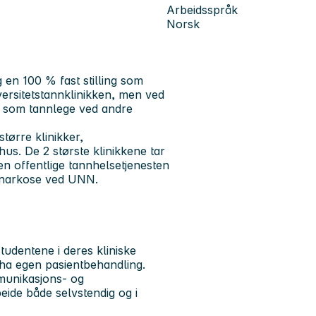
Arbeidsspråk
Norsk
g en 100 % fast stilling som
iversitetstannklinikken, men ved
e som tannlege ved andre
tørre klinikker,
us. De 2 største klinikkene tar
en offentlige tannhelsetjenesten
i narkose ved UNN.
tudentene i deres kliniske
 ha egen pasientbehandling.
ommunikasjons- og
eide både selvstendig og i