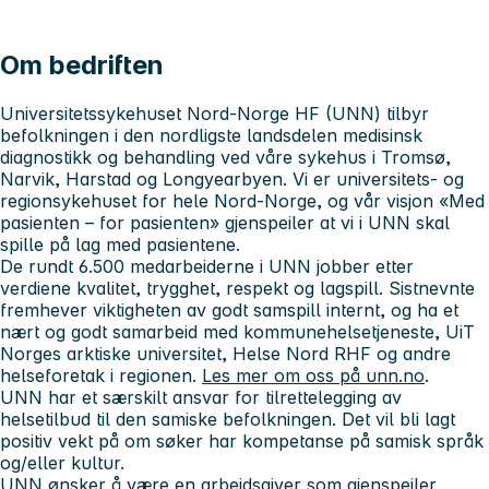
Om bedriften
Universitetssykehuset Nord-Norge HF (UNN) tilbyr
befolkningen i den nordligste landsdelen medisinsk
diagnostikk og behandling ved våre sykehus i Tromsø,
Narvik, Harstad og Longyearbyen.
Vi er universitets- og
regionsykehuset for hele Nord-Norge, og
v
år visjon «Med
pasienten – for pasienten» gjenspeiler at vi i UNN skal
spille på lag med pasientene.
De rundt 6.500 medarbeiderne i UNN jobber etter
verdiene
kvalitet, trygghet, respekt og lagspill. Sistnevnte
fremhever viktigheten av godt samspill internt, og ha et
nært og godt samarbeid
med kommunehelsetjeneste, UiT
Norges arktiske universitet, Helse Nord RHF og andre
helseforetak i regionen.
Les mer om oss på unn.no
.
UNN har et særskilt ansvar for tilrettelegging av
helsetilbud til den samiske befolkningen. Det vil bli lagt
positiv vekt på om søker har kompetanse på samisk språk
og/eller kultur.
UNN ønsker å være en arbeidsgiver som gjenspeiler