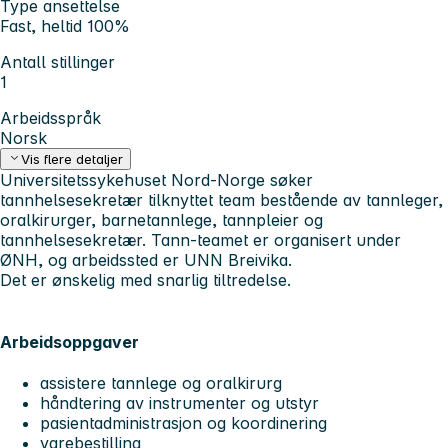
Type ansettelse
Fast, heltid 100%
Antall stillinger
1
Arbeidsspråk
Norsk
Vis flere detaljer
Universitetssykehuset Nord-Norge søker
tannhelsesekretær tilknyttet team bestående av tannleger,
oralkirurger, barnetannlege, tannpleier og
tannhelsesekretær. Tann-teamet er organisert under
ØNH, og arbeidssted er UNN Breivika.
Det er ønskelig med snarlig tiltredelse.
Arbeidsoppgaver
assistere tannlege og oralkirurg
håndtering av instrumenter og utstyr
pasientadministrasjon og koordinering
varebestilling