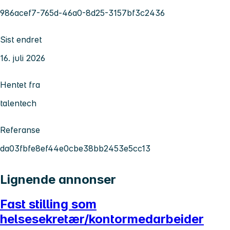
986acef7-765d-46a0-8d25-3157bf3c2436
Sist endret
16. juli 2026
Hentet fra
talentech
Referanse
da03fbfe8ef44e0cbe38bb2453e5cc13
Lignende annonser
Fast stilling som
helsesekretær/kontormedarbeider