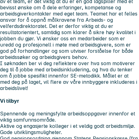
av et team, er det viktig at du er en god lagspiller med et
bevisst ønske om å dele erfaringer, kompetanse og
arbeidsgiverkontakter med eget team. Teamet har et felles
ansvar for å oppnå målkravene fra Arbeids- og
velferdsdirektoratet. Det er derfor viktig at du er
resultatorientert, samtidig som klarer å sikre høy kvalitet i
jobben du gjør. Vi ønsker oss en medarbeider som er
uredd og profesjonell i møte med arbeidsgivere, som er
god på forhandlinger og som utviser forståelse for både
arbeidssøker og arbeidsgivers behov.
I søknaden ber vi deg reflektere over hva som motiverer
deg til å jobbe med arbeidsinkludering, og hva du tenker
om å jobbe spesifikt innenfor SE-metodikk. Målet er at
med deg på laget, vil flere av våre innbyggere inkluderes i
arbeidslivet!
Vi tilbyr
Spennende og meningsfylte arbeidsoppgaver innenfor et
viktig samfunnsområde.
Aktive og engasjerte kolleger i et veldig godt arbeidsmiljø.
Gode utviklingsmuligheter.
God pensjonsordning gjennom Statens Pensjonskasse (fra