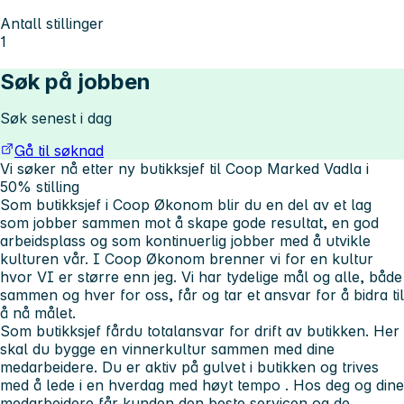
Antall stillinger
1
Søk på jobben
Søk senest i dag
Gå til søknad
Vi søker nå etter ny butikksjef til Coop Marked Vadla i
50% stilling
Som butikksjef i Coop Økonom blir du en del av et lag
som jobber sammen mot å skape gode resultat, en god
arbeidsplass og som kontinuerlig jobber med å utvikle
kulturen vår. I Coop Økonom brenner vi for en kultur
hvor VI er større enn jeg. Vi har tydelige mål og alle, både
sammen og hver for oss, får og tar et ansvar for å bidra til
å nå målet.
Som butikksjef fårdu totalansvar for drift av butikken. Her
skal du bygge en
vinnerkultur
sammen med dine
medarbeidere. Du er
aktiv
på gulvet i butikken og trives
med å lede i en hverdag med høyt
tempo
. Hos deg og dine
medarbeidere får kunden den
beste
servicen og de