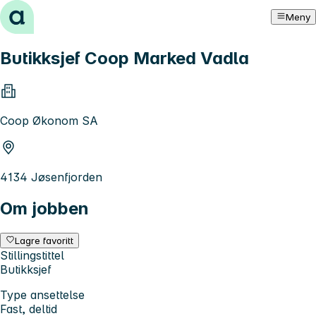
Hopp til innhold
Meny
Butikksjef Coop Marked Vadla
Coop Økonom SA
4134 Jøsenfjorden
Om jobben
Lagre favoritt
Stillingstittel
Butikksjef
Type ansettelse
Fast, deltid