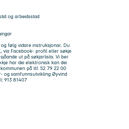
stid og arbeidsstad
ningar
og følg vidare instruksjonar. Du
via Facebook- profil eller søkje
sjåande ut på søkjarlista. Vi ber
kje har dei elektronisk kan dei
il kommunen på tlf. 52 79 22 00
tur- og samfunnsutvikling Øyvind
il: 913 81407