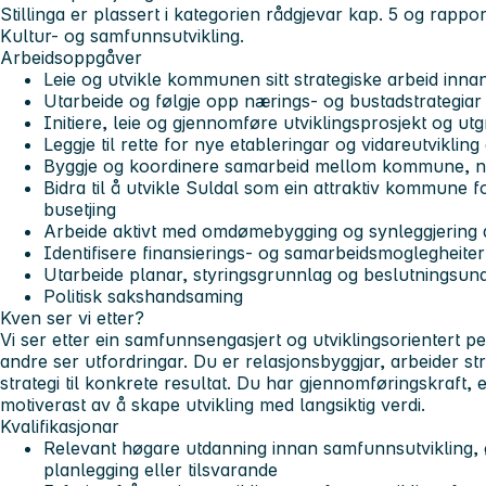
Stillinga er plassert i kategorien rådgjevar kap. 5 og rappo
Kultur- og samfunnsutvikling.
Arbeidsoppgåver
Leie og utvikle kommunen sitt strategiske arbeid inna
Utarbeide og følgje opp nærings- og bustadstrategiar
Initiere, leie og gjennomføre utviklingsprosjekt og utg
Leggje til rette for nye etableringar og vidareutviklin
Byggje og koordinere samarbeid mellom kommune, næ
Bidra til å utvikle Suldal som ein attraktiv kommune f
busetjing
Arbeide aktivt med omdømebygging og synleggjering
Identifisere finansierings- og samarbeidsmoglegheiter 
Utarbeide planar, styringsgrunnlag og beslutningsun
Politisk sakshandsaming
Kven ser vi etter?
Vi ser etter ein samfunnsengasjert og utviklingsorientert 
andre ser utfordringar. Du er relasjonsbyggjar, arbeider st
strategi til konkrete resultat. Du har gjennomføringskraft, 
motiverast av å skape utvikling med langsiktig verdi.
Kvalifikasjonar
Relevant høgare utdanning innan samfunnsutvikling, ø
planlegging eller tilsvarande