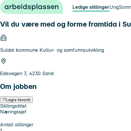
Hopp til innhold
Ledige stillinger
Ung
Somm
Vil du være med og forme framtida i Su
Suldal kommune Kultur- og samfunnsutvikling
Eidsvegen 7, 4230 Sand
Om jobben
Lagre favoritt
Stillingstittel
Næringssjef
Antall stillinger
1