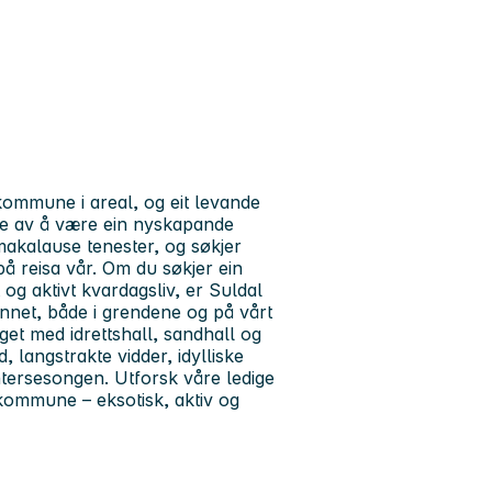
ommune i areal, og eit levande
lte av å være ein nyskapande
akalause tenester, og søkjer
på reisa vår. Om du søkjer ein
 og aktivt kvardagsliv, er Suldal
mfunnet, både i grendene og på vårt
get med idrettshall, sandhall og
 langstrakte vidder, idylliske
ntersesongen. Utforsk våre ledige
l kommune – eksotisk, aktiv og