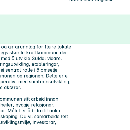
 og gir grunnlag for fleire lokale
oregs største kraftkommune dei
 med å utvikle Suldal vidare.
ingsutvikling, etableringar,
i sentral rolle i å omsetje
ommunen og regionen. Dette er ei
 operativt med samfunnsutvikling,
e aktørar.
 kommunen sitt arbeid innan
eiter, byggje relasjonar,
ar. Målet er å bidra til auka
iskaping. Du vil samarbeide tett
utviklingsmiljø, investorar,