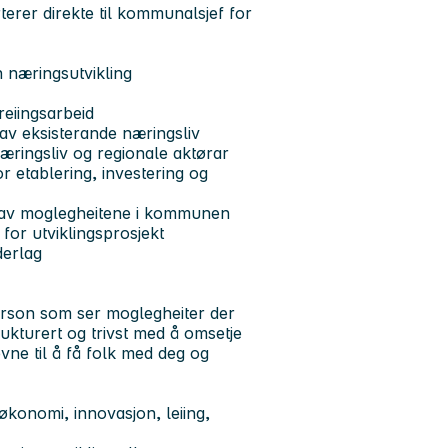
rterer direkte til kommunalsjef for
n næringsutvikling
reiingsarbeid
g av eksisterande næringsliv
ringsliv og regionale aktørar
or etablering, investering og
 av moglegheitene i kommunen
for utviklingsprosjekt
derlag
person som ser moglegheiter der
rukturert og trivst med å omsetje
evne til å få folk med deg og
konomi, innovasjon, leiing,