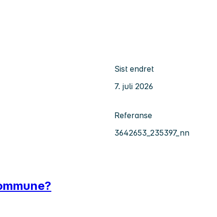
Sist endret
7. juli 2026
Referanse
3642653_235397_nn
l kommune?