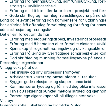
Erfaring frå næringsutvikling, samfunnsutvikling, forr
strategisk utviklingsarbeid
Erfaring med å leie eller koordinere prosjekt med flei
Gode skriftleg og munnleg framstillingsevne på nors
Lang og relevant erfaring kan kompensere for utdanningsk
har erfaring frå offentleg forvaltning og forståing for sams
administrasjon og næringsliv
Det er ein fordel om du har
Erfaring med etableringsarbeid, investeringsprosessar
Erfaring med å hente inn eller forvalte eksterne utvik
Kjennskap til regionalt næringsliv og utviklingsaktørar
Erfaring frå leiing av tverrfaglege samarbeid eller k
God skriftleg og munnleg framstillingsevne på engels
Personlege eigenskapar
Vi legg vekt på at du:
Tek initiativ og driv prosessar framover
Arbeider strukturert og omset planar til resultat
Byggjer gode relasjonar og skaper samarbeid
Kommuniserer tydeleg og får med deg ulike interesse
Trivs du i skjeringspunktet mellom strategi og gjenno
Personlege eigenskapar vil bli tillagde stor vekt.
Vi tilbyr
Ei sentral rolle i utviklinga av framtidas Suldal