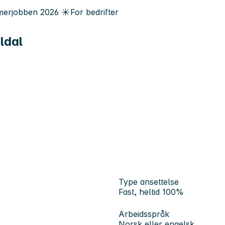
erjobben
2026
☀️
For bedrifter
ldal
Type ansettelse
Fast, heltid 100%
Arbeidsspråk
Norsk eller engelsk