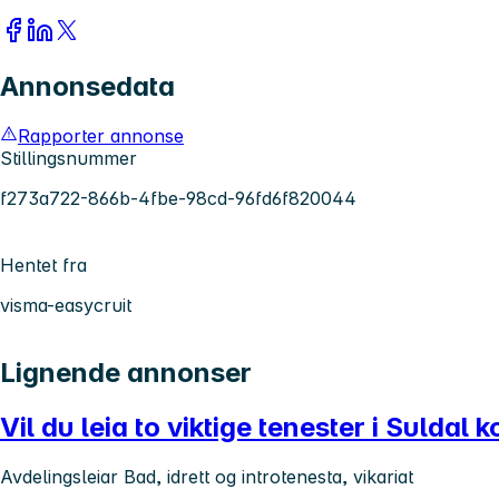
Annonsedata
Rapporter annonse
Stillingsnummer
f273a722-866b-4fbe-98cd-96fd6f820044
Hentet fra
visma-easycruit
Lignende annonser
Vil du leia to viktige tenester i Sulda
Avdelingsleiar Bad, idrett og introtenesta, vikariat