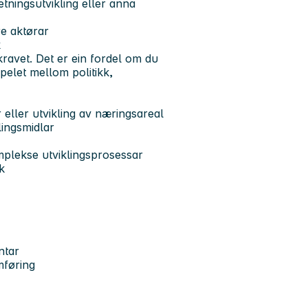
etningsutvikling eller anna
re aktørar
k
ravet. Det er ein fordel om du
pelet mellom politikk,
 eller utvikling av næringsareal
lingsmidlar
omplekse utviklingsprosessar
k
ntar
mføring