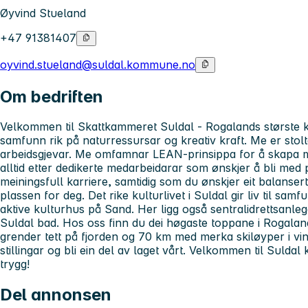
Øyvind Stueland
+47 91381407
oyvind.stueland@suldal.kommune.no
Om bedriften
Velkommen til Skattkammeret Suldal - Rogalands største k
samfunn rik på naturressursar og kreativ kraft. Me er sto
arbeidsgjevar. Me omfamnar LEAN-prinsippa for å skapa m
alltid etter dedikerte medarbeidarar som ønskjer å bli med 
meiningsfull karriere, samtidig som du ønskjer eit balansert
plassen for deg. Det rike kulturlivet i Suldal gir liv til sa
aktive kulturhus på Sand. Her ligg også sentralidrettsanleg
Suldal bad. Hos oss finn du dei høgaste toppane i Rogaland,
grender tett på fjorden og 70 km med merka skiløyper i vi
stillingar og bli ein del av laget vårt. Velkommen til Sulda
trygg!
Del annonsen