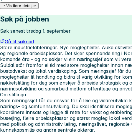
Vis flere detaljer
Søk på jobben
Søk senest tirsdag 1. september
Gå til søknad
Store industrietableringar. Nye moglegheiter. Auka aktivitet
og regionale arbeidsplassar. Det skjer spennande ting i N
komande åra - og no søkjer vi ein næringssjef som vil vere
Suldal står framfor ei tid med store moglegheiter innan nær
bustadvekst og lokal verdiskaping. Som næringssjef får du e
moglegheiter til handling og bidra til varig utvikling for k
nøkkelstilling for deg som ønskjer å arbeide strategisk og
næringsutvikling og samarbeid mellom offentlege og privat
Om stillinga
Som næringssjef får du ansvar for å leie og vidareutvikla
nærings- og samfunnsutvikling. Du skal identifisere moglegh
koordinere innsats og leggje til rette for vekst og etablering
busetjing, fleire arbeidsplassar og størst mogleg lokal verd
med politisk og administrativ leiing, næringslivet, regionale 
kunnskapsmiljø og andre sentrale aktørar.