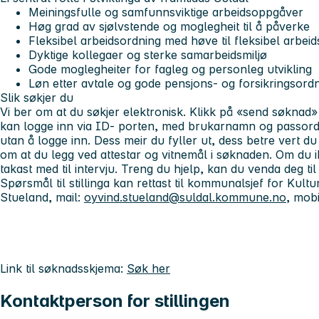
Meiningsfulle og samfunnsviktige arbeidsoppgåver
Høg grad av sjølvstende og moglegheit til å påverke
Fleksibel arbeidsordning med høve til fleksibel arbeid
Dyktige kollegaer og sterke samarbeidsmiljø
Gode moglegheiter for fagleg og personleg utvikling
Løn etter avtale og gode pensjons- og forsikringsord
Slik søkjer du
Vi ber om at du søkjer elektronisk. Klikk på «send søknad» 
kan logge inn via ID- porten, med brukarnamn og passord, 
utan å logge inn. Dess meir du fyller ut, dess betre vert du 
om at du legg ved attestar og vitnemål i søknaden. Om du ik
takast med til intervju. Treng du hjelp, kan du venda deg t
Spørsmål til stillinga kan rettast til kommunalsjef for Kul
Stueland, mail:
oyvind.stueland@suldal.kommune.no
, mob
Link til søknadsskjema:
Søk her
Kontaktperson for stillingen