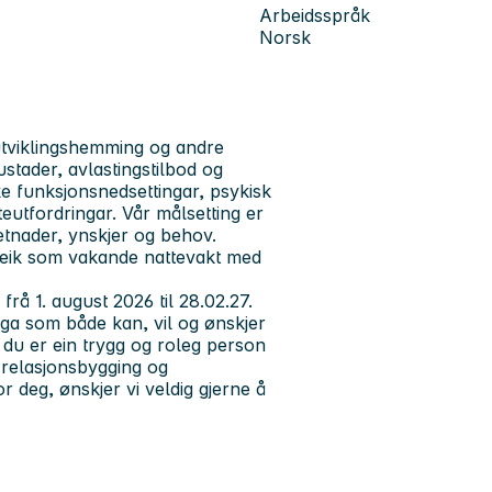
Arbeidsspråk
Norsk
utviklingshemming og andre
stader, avlastingstilbod og
ike funksjonsnedsettingar, psykisk
utfordringar. Vår målsetting er
esetnader, ynskjer og behov.
rleik som vakande nattevakt med
 frå 1. august 2026 til 28.02.27.
ga som både kan, vil og ønskjer
 du er ein trygg og roleg person
 relasjonsbygging og
 deg, ønskjer vi veldig gjerne å