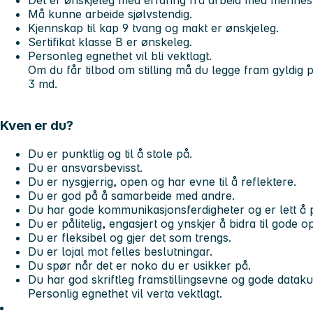
Må kunne arbeide sjølvstendig.
Kjennskap til kap 9 tvang og makt er ønskjeleg.
Sertifikat klasse B er ønskeleg.
Personleg egnethet vil bli vektlagt.
Om du får tilbod om stilling må du legge fram gyldig po
3 md.
Kven er du?
Du er punktlig og til å stole på.
Du er ansvarsbevisst.
Du er nysgjerrig, open og har evne til å reflektere.
Du er god på å samarbeide med andre.
Du har gode kommunikasjonsferdigheter og er lett å
Du er pålitelig, engasjert og ynskjer å bidra til gode
Du er fleksibel og gjer det som trengs.
Du er lojal mot felles beslutningar.
Du spør når det er noko du er usikker på.
Du har god skriftleg framstillingsevne og gode data
Personlig egnethet vil verta vektlagt.