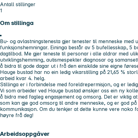
Antall stillinger
1
Om stillinga
Bu- og avlastningstenesta gjer tenester til menneske med 
funksjonshemningar. Eininga består av 5 bufellesskap, 5 bu
dagtilbod. Me gjer teneste til personar i alle aldrar med ul
utviklingshemming, autismespekter diagnosar og samansette
å bidra til gode dagar ut i frå den einskilde sine eigne før
Hauge bustad har no ein ledig vikarstilling på 21,65 % sto
arbeid kvar 4. helg.
Stillinga er i forbindelse med foreldrepermisjon, og er ledig
Vi som arbeider ved Hauge bustad ønskjer oss ein ny kolle
å bidra med fagleg engasjement og omsorg. Det er viktig at
som kan gje god omsorg til andre menneske, og er god på
kommunikasjon. Om du tenkjer at dette kunne vere noko for
høyre frå deg!
Arbeidsoppgåver