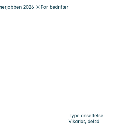
erjobben
2026
☀️
For bedrifter
Type ansettelse
Vikariat, deltid