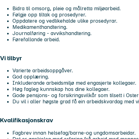
Bidra til omsorg, pleie og målretta miljøarbeid.
Følgje opp tiltak og prosedyrer.
Oppdatere og vedlikehalde ulike prosedyrar.
Medikamenthandtering.
Journalføring - avvikshandtering.
Førefallande arbeid.
Vi tilbyr
Varierte arbeidsoppgåver.
God opplæring.
Inkluderande arbeidsmiljø med engasjerte kollegaer.
Høg fagleg kunnskap hos dine kollegaer.
Gode pensjons- og forsikringsvilkår som tilsett i Os
Du vil i aller høgste grad få ein arbeidskvardag med vi
Kvalifikasjonskrav
Fagbrev innan helsefag/barne-og ungdomsarbeidar.
Det er ønskjeleg med erfaring frå arbeid med menne