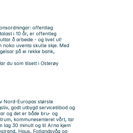
jonsordningar: offentleg
last i 10 år, er offentleg
uttar å arbeide -
og livet ut!
m noko uventa skulle skje. Med
gelsar på ei rekke bank,
r du som tilsett i Osterøy
v Nord-Europas største
sliv, godt utbygd servicetilbod og
rar og det er både bru- og
trum, kommunesenteret vårt, tar
m lag 30 minutt og til Arna kjem
lestrand, Haus, Fotlandsvåg og