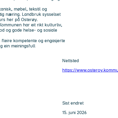
kanisk, møbel, tekstil og
ktig næring. Landbruk sysselset
urs her på Osterøy.
Kommunen har eit rikt kulturliv,
lbod og gode helse- og sosiale
 fleire kompetente og engasjerte
g ein meiningsfull
Nettsted
https://www.osteroy.komm
Sist endret
15. juni 2026