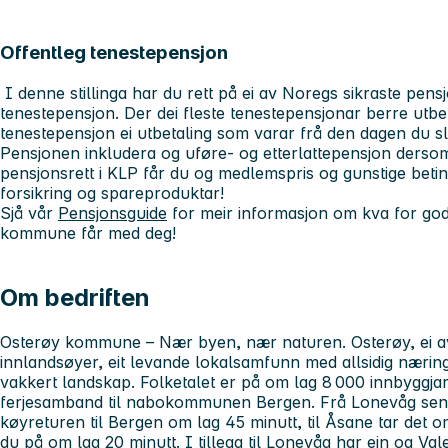
Offentleg tenestepensjon
I denne stillinga har du rett på ei av Noregs sikraste pens
tenestepensjon. Der dei fleste tenestepensjonar berre utbeta
tenestepensjon ei utbetaling som varar frå den dagen du sl
Pensjonen inkludera og uføre- og etterlattepensjon derso
pensjonsrett i KLP får du og medlemspris og gunstige betin
forsikring og spareproduktar!
Sjå vår
Pensjonsguide
for meir informasjon om kva for goda
kommune får med deg!
Om bedriften
Osterøy kommune – Nær byen, nær naturen. Osterøy, ei a
innlandsøyer, eit levande lokalsamfunn med allsidig næring
vakkert landskap. Folketalet er på om lag 8 000 innbyggja
ferjesamband til nabokommunen Bergen. Frå Lonevåg sen
køyreturen til Bergen om lag 45 minutt, til Åsane tar det o
du på om lag 20 minutt. I tillegg til Lonevåg har ein og Va