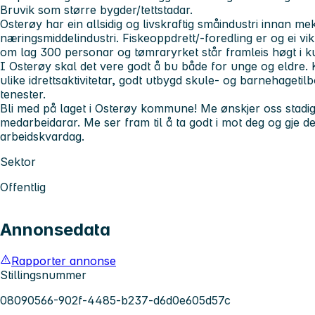
Bruvik som større bygder/tettstadar.
Osterøy har ein allsidig og livskraftig småindustri innan me
næringsmiddelindustri. Fiskeoppdrett/-foredling er og ei vi
om lag 300 personar og tømraryrket står framleis høgt i k
I Osterøy skal det vere godt å bu både for unge og eldre. 
ulike idrettsaktivitetar, godt utbygd skule- og barnehageti
tenester.
Bli med på laget i Osterøy kommune! Me ønskjer oss stadig
medarbeidarar. Me ser fram til å ta godt i mot deg og gje de
arbeidskvardag.
Sektor
Offentlig
Annonsedata
Rapporter annonse
Stillingsnummer
08090566-902f-4485-b237-d6d0e605d57c