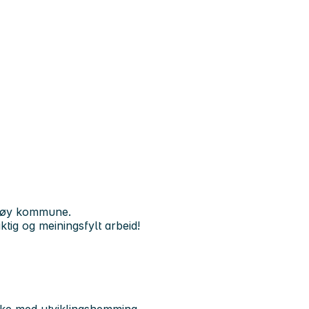
terøy kommune.
ktig og meiningsfylt arbeid!
ske med utviklingshemming.