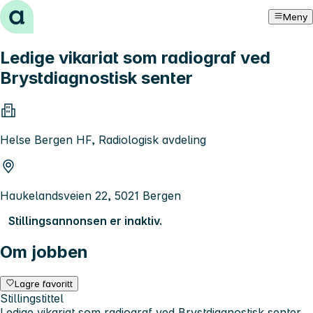
Hopp til innhold
Meny
Ledige vikariat som radiograf ved
Brystdiagnostisk senter
Helse Bergen HF, Radiologisk avdeling
Haukelandsveien 22, 5021 Bergen
Stillingsannonsen er inaktiv.
Om jobben
Lagre favoritt
Stillingstittel
Ledige vikariat som radiograf ved Brystdiagnostisk senter