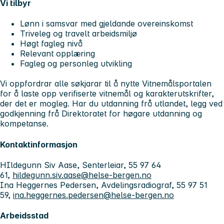
Vi tilbyr
Lønn i samsvar med gjeldande overeinskomst
Triveleg og travelt arbeidsmiljø
Høgt fagleg nivå
Relevant opplæring
Fagleg og personleg utvikling
Vi oppfordrar alle søkjarar til å nytte Vitnemålsportalen
for å laste opp verifiserte vitnemål og karakterutskrifter,
der det er mogleg. Har du utdanning frå utlandet, legg ved
godkjenning frå Direktoratet for høgare utdanning og
kompetanse.
Kontaktinformasjon
HIldegunn Siv Aase, Senterleiar, 55 97 64
61,
hildegunn.siv.aase@helse-bergen.no
Ina Heggernes Pedersen, Avdelingsradiograf, 55 97 51
59,
ina.heggernes.pedersen@helse-bergen.no
Arbeidsstad