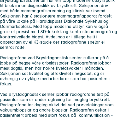
Brystdiagnostisk senter har ein topp moderne utstyrspark
til bruk innan diagnostikk av brystkreft. Seksjonen driv
med både mammografiscreening og klinisk verksemd.
Seksjonen har 6 stasjonære mammografiapparat fordelt
på våre lokale på Haraldsplass Diakonale Sykehus og
Danmarksplass. Med topp moderne utstyr kan vi også
greie ut presist med 3D-teknikk og kontrastmammografi og
kontrastveileda biopsi. Avdelinga er i tillegg heilt i
oppstarten av ei KI-studie der radiografane spelar ei
sentral rolle.
Radiografane ved Brystdiagnostisk senter rullerar på å
jobbe på begge våre arbeidsstader. Radiografane jobbar
mest dagtid, men har nokre kveldsvakter i månaden.
Seksjonen set kvalitet og effektivitet i høgsetet, og er
avhengig av dyktige medarbeidarar som har pasienten i
fokus.
Ved Brystdiagnostisk senter jobbar radiografane tett på
pasientar som er under ugtreiing for mogleg brystkreft.
Radiografane tar dagleg aktivt del ved prøvetakingar som
vakuumbiopsiar og andre biopsiar. Radiografen deltar i
pasientnært arbeid med stort fokus på kommunikasjon -