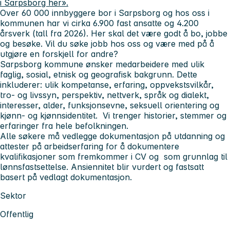
i Sarpsborg her».
Over 60 000 innbyggere bor i Sarpsborg og hos oss i
kommunen har vi cirka 6.900 fast ansatte og 4.200
årsverk (tall fra 2026). Her skal det være godt å bo, jobbe
og besøke. Vil du søke jobb hos oss og være med på å
utgjøre en forskjell for andre?
Sarpsborg kommune ønsker medarbeidere med ulik
faglig, sosial, etnisk og geografisk bakgrunn. Dette
inkluderer: ulik kompetanse, erfaring, oppvekstsvilkår,
tro- og livssyn, perspektiv, nettverk, språk og dialekt,
interesser, alder, funksjonsevne, seksuell orientering og
kjønn- og kjønnsidentitet. Vi trenger historier, stemmer og
erfaringer fra hele befolkningen.
Alle søkere må vedlegge dokumentasjon på utdanning og
attester på arbeidserfaring for å dokumentere
kvalifikasjoner som fremkommer i CV og som grunnlag til
lønnsfastsettelse. Ansiennitet blir vurdert og fastsatt
basert på vedlagt dokumentasjon.
Sektor
Offentlig