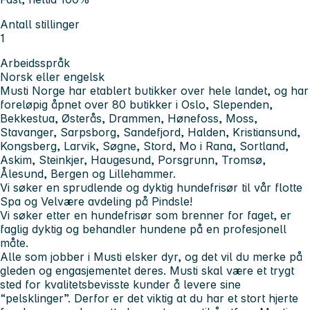
Antall stillinger
1
Arbeidsspråk
Norsk eller engelsk
Musti Norge har etablert butikker over hele landet, og har
foreløpig åpnet over 80 butikker i Oslo, Slependen,
Bekkestua, Østerås, Drammen, Hønefoss, Moss,
Stavanger, Sarpsborg, Sandefjord, Halden, Kristiansund,
Kongsberg, Larvik, Søgne, Stord, Mo i Rana, Sortland,
Askim, Steinkjer, Haugesund, Porsgrunn, Tromsø,
Ålesund, Bergen og Lillehammer.
Vi søker en sprudlende og dyktig hundefrisør til vår flotte
Spa og Velvære avdeling på Pindsle!
Vi søker etter en hundefrisør som brenner for faget, er
faglig dyktig og behandler hundene på en profesjonell
måte.
Alle som jobber i Musti elsker dyr, og det vil du merke på
gleden og engasjementet deres. Musti skal være et trygt
sted for kvalitetsbevisste kunder å levere sine
“pelsklinger”. Derfor er det viktig at du har et stort hjerte