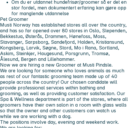
Om du er utdannet hundefrisør/groomer så er det en
stor fordel, men dokumentert erfaring kan gjøre opp
for manglende utdannelse
Pet Groomer
Musti Norway has established stores all over the country,
and has so far opened over 80 stores in Oslo, Slependen,
Bekkestua, Østerås, Drammen, Hønefoss, Moss,
Stavanger, Sarpsborg, Sandefjord, Halden, Kristiansund,
Kongsberg, Larvik, Søgne, Stord, Mo i Rana, Sortland,
Askim, Steinkjer, Haugesund, Porsgrunn, Tromsø,
Ålesund, Bergen and Lillehammer.
Now we are hiring a new Groomer at Musti Pindsle.
We are looking for someone who loves animals as much
as rest of our fantastic grooming team made up of 40
people across the country! Our chosen candidate will
provide professional services within bathing and
grooming, as well as providing customer satisfaction. Our
Spa & Wellness department is part of the stores, where all
groomers have their own salon in a room with glass walls
so that the owner and other customers can watch us
while we are working with a dog.
The positions involve day, evening and weekend work.
We are looking for: