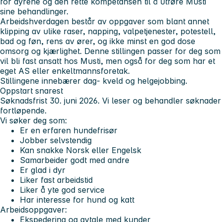
for dyrene og den rette kompetansen til å utføre Musti
sine behandlinger.
Arbeidshverdagen består av oppgaver som blant annet
klipping av ulike raser, napping, valpetjenester, potestell,
bad og føn, rens av ører, og ikke minst en god dose
omsorg og kjærlighet. Denne stillingen passer for deg som
vil bli fast ansatt hos Musti, men også for deg som har et
eget AS eller enkeltmannsforetak.
Stillingene innebærer dag- kveld og helgejobbing.
Oppstart snarest
Søknadsfrist 30. juni 2026. Vi leser og behandler søknader
fortløpende.
Vi søker deg som:
Er en erfaren hundefrisør
Jobber selvstendig
Kan snakke Norsk eller Engelsk
Samarbeider godt med andre
Er glad i dyr
Liker fast arbeidstid
Liker å yte god service
Har interesse for hund og katt
Arbeidsoppgaver:
Ekspedering og avtale med kunder