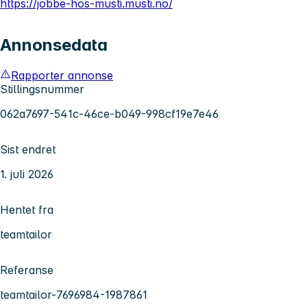
https://jobbe-hos-musti.musti.no/
Annonsedata
Rapporter annonse
Stillingsnummer
062a7697-541c-46ce-b049-998cf19e7e46
Sist endret
1. juli 2026
Hentet fra
teamtailor
Referanse
teamtailor-7696984-1987861