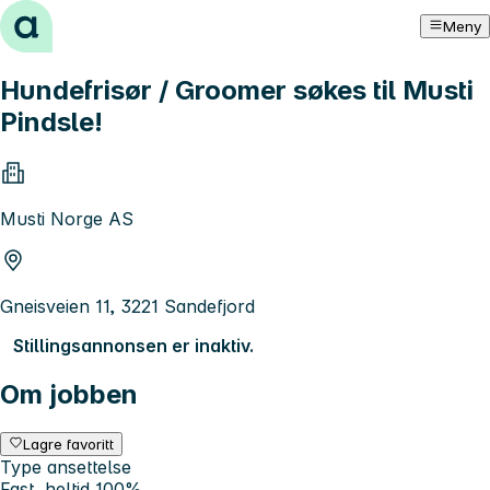
Hopp til innhold
Meny
Hundefrisør / Groomer søkes til Musti
Pindsle!
Musti Norge AS
Gneisveien 11, 3221 Sandefjord
Stillingsannonsen er inaktiv.
Om jobben
Lagre favoritt
Type ansettelse
Fast, heltid 100%