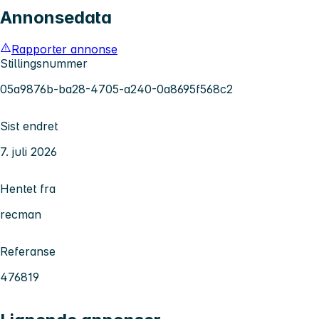
Annonsedata
Rapporter annonse
Stillingsnummer
05a9876b-ba28-4705-a240-0a8695f568c2
Sist endret
7. juli 2026
Hentet fra
recman
Referanse
476819