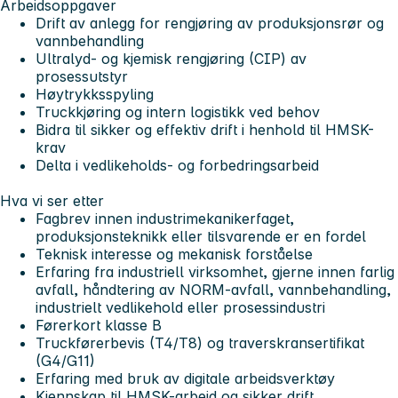
Arbeidsoppgaver
Drift av anlegg for rengjøring av produksjonsrør og
vannbehandling
Ultralyd- og kjemisk rengjøring (CIP) av
prosessutstyr
Høytrykksspyling
Truckkjøring og intern logistikk ved behov
Bidra til sikker og effektiv drift i henhold til HMSK-
krav
Delta i vedlikeholds- og forbedringsarbeid
Hva vi ser etter
Fagbrev innen industrimekanikerfaget,
produksjonsteknikk eller tilsvarende er en fordel
Teknisk interesse og mekanisk forståelse
Erfaring fra industriell virksomhet, gjerne innen farlig
avfall, håndtering av NORM-avfall, vannbehandling,
industrielt vedlikehold eller prosessindustri
Førerkort klasse B
Truckførerbevis (T4/T8) og traverskransertifikat
(G4/G11)
Erfaring med bruk av digitale arbeidsverktøy
Kjennskap til HMSK-arbeid og sikker drift