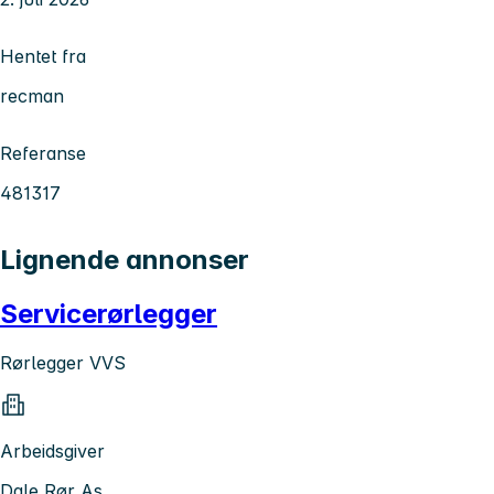
Hentet fra
recman
Referanse
481317
Lignende annonser
Servicerørlegger
Rørlegger VVS
Arbeidsgiver
Dale Rør As