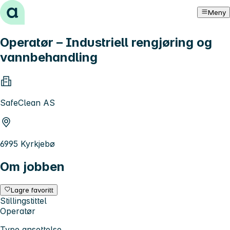
Hopp til innhold
Meny
Operatør – Industriell rengjøring og
vannbehandling
SafeClean AS
6995 Kyrkjebø
Om jobben
Lagre favoritt
Stillingstittel
Operatør
Type ansettelse