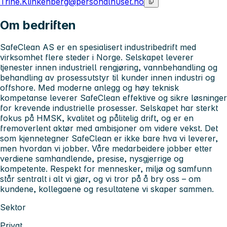
Trine.Klinkenberg@personalhuset.no
Om bedriften
SafeClean AS er en spesialisert industribedrift med
virksomhet flere steder i Norge. Selskapet leverer
tjenester innen industriell rengjøring, vannbehandling og
behandling av prosessutstyr til kunder innen industri og
offshore. Med moderne anlegg og høy teknisk
kompetanse leverer SafeClean effektive og sikre løsninger
for krevende industrielle prosesser. Selskapet har sterkt
fokus på HMSK, kvalitet og pålitelig drift, og er en
fremoverlent aktør med ambisjoner om videre vekst. Det
som kjennetegner SafeClean er ikke bare hva vi leverer,
men hvordan vi jobber. Våre medarbeidere jobber etter
verdiene samhandlende, presise, nysgjerrige og
kompetente. Respekt for mennesker, miljø og samfunn
står sentralt i alt vi gjør, og vi tror på å bry oss – om
kundene, kollegaene og resultatene vi skaper sammen.
Sektor
Privat