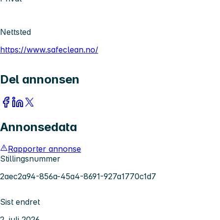
Nettsted
https://www.safeclean.no/
Del annonsen
Annonsedata
Rapporter annonse
Stillingsnummer
2aec2a94-856a-45a4-8691-927a1770c1d7
Sist endret
2. juli 2026