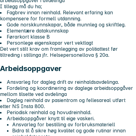
arbeidsoppgåver i avdelinga
I tillegg må du ha;
Fagbrev innan reinhald. Relevant erfaring kan
kompensere for formell utdanning.
Gode norskkunnskapar, både munnleg og skriftleg.
Elementære datakunnskap
Førarkort klasse B
Personlege eigenskapar vert vektlagt
Det vert stilt krav om framlegging av politiattest før
tiltreding i stillinga jfr. Helsepersonellova § 20a.
Arbeidsoppgaver
Ansvarleg for dagleg drift av reinhaldsavdelinga.
Fordeling og koordinering av daglege arbeidsoppgåver
mellom tilsette ved avdelinga
Dagleg reinhald av pasientrom og fellesareal utført
etter NS Insta 800.
Periodisk reinhald og hovudreinhald.
Arbeidsoppgåver knytt til eige vaskeri.
Ansvarleg for bestilling av forbruksmateriell
Bidra til å sikre høg kvalitet og gode rutinar innan