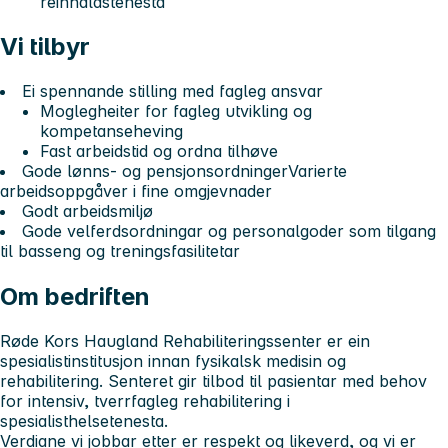
reinhaldstenesta
Vi tilbyr
Ei spennande stilling med fagleg ansvar
Moglegheiter for fagleg utvikling og
kompetanseheving
Fast arbeidstid og ordna tilhøve
Gode lønns- og pensjonsordningerVarierte
arbeidsoppgåver i fine omgjevnader
Godt arbeidsmiljø
Gode velferdsordningar og personalgoder som tilgang
til basseng og treningsfasilitetar
Om bedriften
Røde Kors Haugland Rehabiliteringssenter er ein
spesialistinstitusjon innan fysikalsk medisin og
rehabilitering. Senteret gir tilbod til pasientar med behov
for intensiv, tverrfagleg rehabilitering i
spesialisthelsetenesta.
Verdiane vi jobbar etter er respekt og likeverd, og vi er