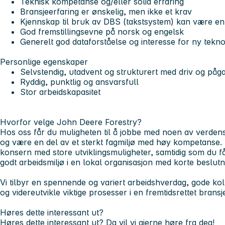
Teknisk kompetanse og/eller solid erfaring
Bransjeerfaring er ønskelig, men ikke et krav
Kjennskap til bruk av DBS (takstsystem) kan være en
God fremstillingsevne på norsk og engelsk
Generelt god dataforståelse og interesse for ny tekno
Personlige egenskaper
Selvstendig, utadvent og strukturert med driv og på
Ryddig, punktlig og ansvarsfull
Stor arbeidskapasitet
Hvorfor velge John Deere Forestry?
Hos oss får du muligheten til å jobbe med noen av verde
og være en del av et sterkt fagmiljø med høy kompetanse. D
konsern med store utviklingsmuligheter, samtidig som du få
godt arbeidsmiljø i en lokal organisasjon med korte beslutni
Vi tilbyr en spennende og variert arbeidshverdag, gode kol
og videreutvikle viktige prosesser i en fremtidsrettet bransj
Høres dette interessant ut?
Høres dette interessant ut? Da vil vi gjerne høre fra deg!