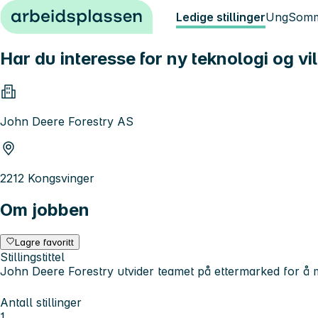
Hopp til innhold
Ledige stillinger
Ung
Somm
Har du interesse for ny teknologi og v
John Deere Forestry AS
2212 Kongsvinger
Om jobben
Lagre favoritt
Stillingstittel
John Deere Forestry utvider teamet på ettermarked for å 
Antall stillinger
1