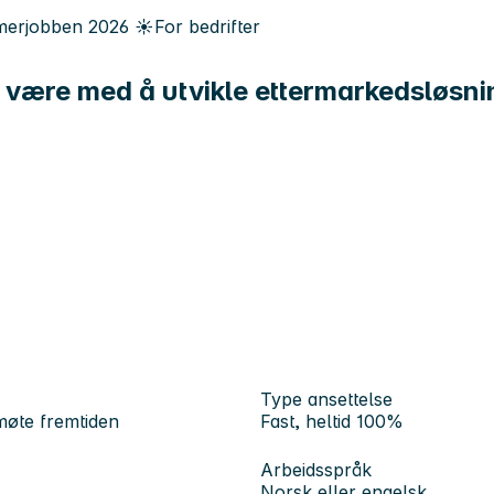
erjobben
2026
☀️
For bedrifter
il være med å utvikle ettermarkedsløsn
Type ansettelse
møte fremtiden
Fast, heltid 100%
Arbeidsspråk
Norsk eller engelsk