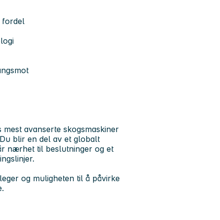
 fordel
logi
gangsmot
ns mest avanserte skogsmaskiner
u blir en del av et globalt
r nærhet til beslutninger og et
ngslinjer.
leger og muligheten til å påvirke
e.