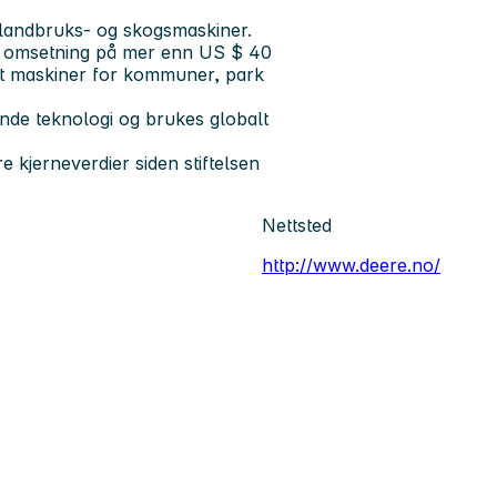
landbruks- og skogsmaskiner.
et omsetning på mer enn US $ 40
t maskiner for kommuner, park
de teknologi og brukes globalt
e kjerneverdier siden stiftelsen
Nettsted
http://www.deere.no/