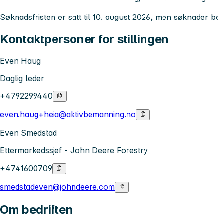
Søknadsfristen er satt til
10. august 2026
, men søknader be
Kontaktpersoner for stillingen
Even Haug
Daglig leder
+4792299440
even.haug+heia@aktivbemanning.no
Even Smedstad
Ettermarkedssjef - John Deere Forestry
+4741600709
smedstadeven@johndeere.com
Om bedriften