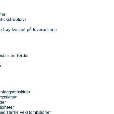
ner
t ekstrautstyr
e høy kvalitet på leveransene
id er en fordel
r
anleggsmaskiner
 maskiner
eger
ligheter
 med sterke vekstambisjoner