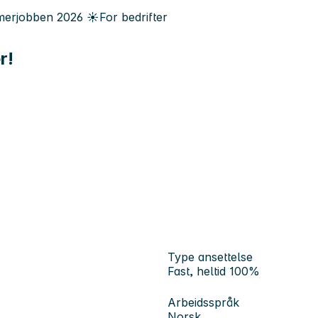
erjobben
2026
☀️
For bedrifter
r!
Type ansettelse
Fast, heltid 100%
Arbeidsspråk
Norsk