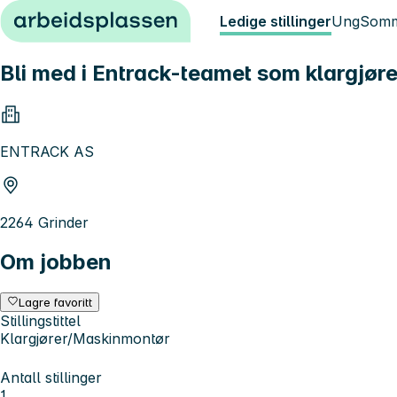
Hopp til innhold
Ledige stillinger
Ung
Somm
Bli med i Entrack-teamet som klargjøre
ENTRACK AS
2264 Grinder
Om jobben
Lagre favoritt
Stillingstittel
Klargjører/Maskinmontør
Antall stillinger
1