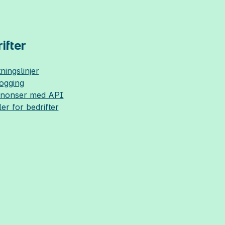
ifter
ningslinjer
logging
nnonser med API
ler for bedrifter