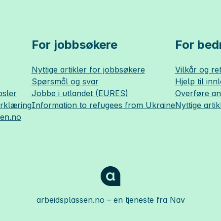
For jobbsøkere
For bedr
Nyttige artikler for jobbsøkere
Vilkår og ret
Spørsmål og svar
Hjelp til inn
sler
Jobbe i utlandet (EURES)
Overføre a
erklæring
Information to refugees from Ukraine
Nyttige artik
sen.no
arbeidsplassen.no
– en tjeneste fra Nav