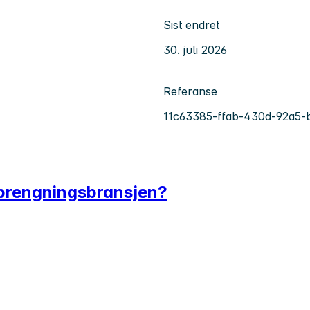
Sist endret
30. juli 2026
Referanse
11c63385-ffab-430d-92a5-
i sprengningsbransjen?