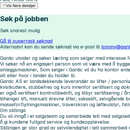
Vis flere detaljer
Søk på jobben
Søk snarest mulig
Gå til superrask søknad
Alternativt kan du sende søknad via e-post til
tommy@gant
Gantic utvider og søker lærling som selger med interesse 
Vi søker nå en engasjert person som vil være med å bygge
anleggsmaskiner, Som selger i Gantic vil du ha kontor en
alt etter hvor i landet du holder til.
Gantic AS er landsdekkende leverandør av lifter / personløft
kvistkuttere, stubbefres og kurs innenfor sertifisert og do
er også sertifisert kontrollbedrift, og tilbyr sertifisering / år
tilhenger lift, manuelt drevne lifter, sakselift, selvgående bo
masseforflytningsmaskiner, traverskran og løfteutstyr, fall
Om stillinga
Du vil inngå i et salgsteam og samarbeide tett med salgsled
å gi kundene fullgod service og kundeopplevelse.
Stillingen gir stor grad av selvstendighet i tett sammarbeid m