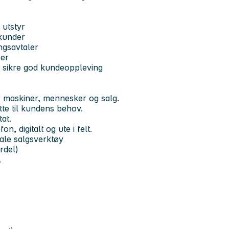
 utstyr
 kunder
ingsavtaler
oer
 sikre god kundeoppleving
r maskiner, mennesker og salg.
ytte til kundens behov.
tat.
 digitalt og ute i felt.
ale salgsverktøy
rdel)
.