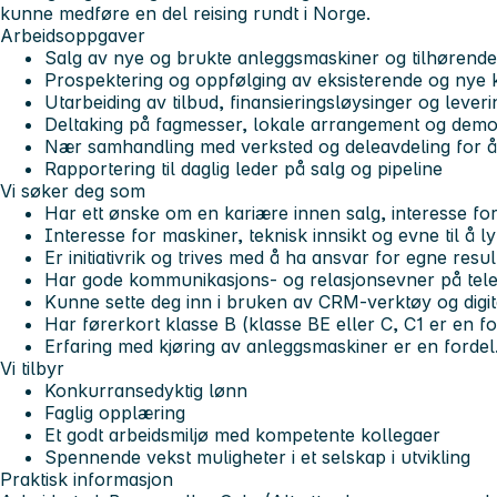
kunne medføre en del reising rundt i Norge.
Arbeidsoppgaver
Salg av nye og brukte anleggsmaskiner og tilhørende
Prospektering og oppfølging av eksisterende og nye
Utarbeiding av tilbud, finansieringsløysinger og lever
Deltaking på fagmesser, lokale arrangement og dem
Nær samhandling med verksted og deleavdeling for å
Rapportering til daglig leder på salg og pipeline
Vi søker deg som
Har ett ønske om en kariære innen salg, interesse fo
Interesse for maskiner, teknisk innsikt og evne til å l
Er initiativrik og trives med å ha ansvar for egne resul
Har gode kommunikasjons- og relasjonsevner på telefon,
Kunne sette deg inn i bruken av CRM-verktøy og digit
Har førerkort klasse B (klasse BE eller C, C1 er en fo
Erfaring med kjøring av anleggsmaskiner er en fordel
Vi tilbyr
Konkurransedyktig lønn
Faglig opplæring
Et godt arbeidsmiljø med kompetente kollegaer
Spennende vekst muligheter i et selskap i utvikling
Praktisk informasjon