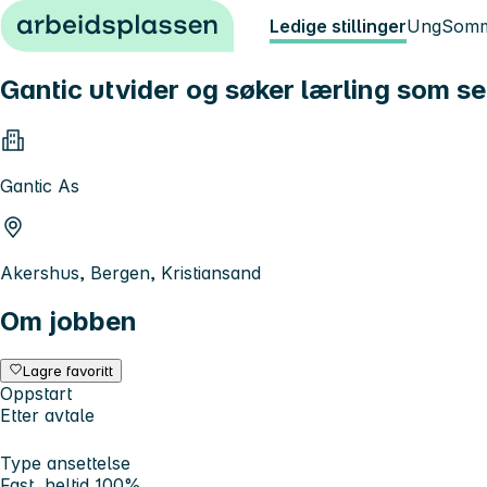
Hopp til innhold
Ledige stillinger
Ung
Somm
Gantic utvider og søker lærling som se
Gantic As
Akershus, Bergen, Kristiansand
Om jobben
Lagre favoritt
Oppstart
Etter avtale
Type ansettelse
Fast, heltid 100%