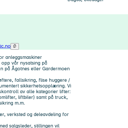
ic.no
for anleggsmaskiner
 opp vår nysatsing på
ten på Ågotnes eller Gardermoen
ere, fallsikring, flise huggere /
kumentert sikkerhetsopplæring. Vi
skontroll av alle kategorier lifter:
mlifter, liftbiler) samt på truck,
sikring m.m.
er, verksted og deleavdeling for
ed salgsleder, stillingen vil