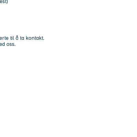
est)
te til å ta kontakt.
ed oss.