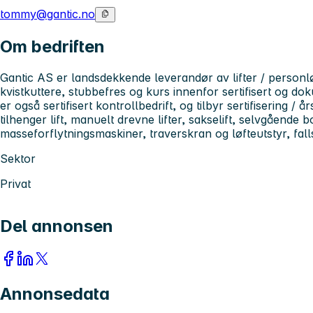
tommy@gantic.no
Om bedriften
Gantic AS er landsdekkende leverandør av lifter / personløft
kvistkuttere, stubbefres og kurs innenfor sertifisert og do
er også sertifisert kontrollbedrift, og tilbyr sertifisering / år
tilhenger lift, manuelt drevne lifter, sakselift, selvgående bo
masseforflytningsmaskiner, traverskran og løfteutstyr, fall
Sektor
Privat
Del annonsen
Annonsedata