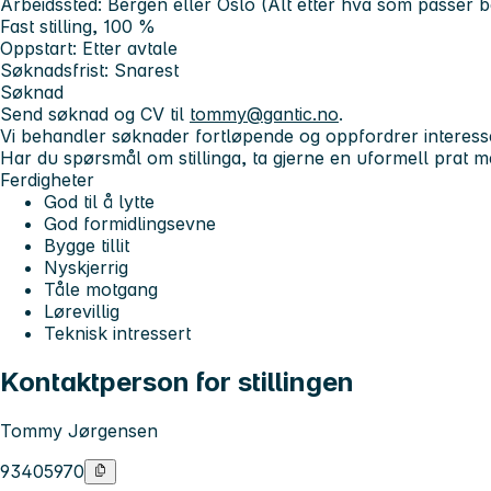
Arbeidssted: Bergen eller Oslo (Alt etter hva som passer b
Fast stilling, 100 %
Oppstart: Etter avtale
Søknadsfrist: Snarest
Søknad
Send søknad og CV til
tommy@gantic.no
.
Vi behandler søknader fortløpende og oppfordrer interesser
Har du spørsmål om stillinga, ta gjerne en uformell prat m
Ferdigheter
God til å lytte
God formidlingsevne
Bygge tillit
Nyskjerrig
Tåle motgang
Lørevillig
Teknisk intressert
Kontaktperson for stillingen
Tommy Jørgensen
93405970