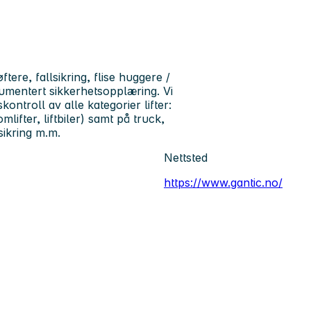
ere, fallsikring, flise huggere /
kumentert sikkerhetsopplæring. Vi
skontroll av alle kategorier lifter:
mlifter, liftbiler) samt på truck,
sikring m.m.
Nettsted
https://www.gantic.no/