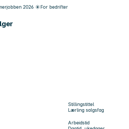
erjobben
2026
☀️
For bedrifter
lger
Stillingstittel
Lærling salgsfag
Arbeidstid
Dagtid, ukedager