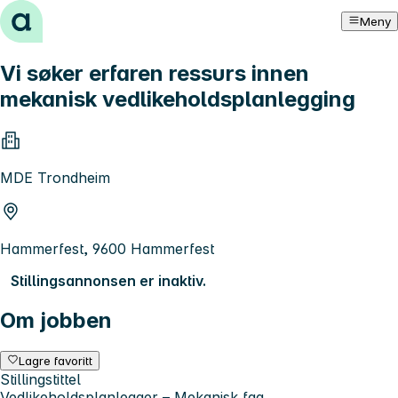
Hopp til innhold
Meny
Vi søker erfaren ressurs innen
mekanisk vedlikeholdsplanlegging
MDE Trondheim
Hammerfest, 9600 Hammerfest
Stillingsannonsen er inaktiv.
Om jobben
Lagre favoritt
Stillingstittel
Vedlikeholdsplanlegger – Mekanisk fag