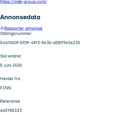
https://mde-group.com/
Annonsedata
Rapporter annonse
Stillingsnummer
04b1f609-0f09-49f3-9436-a58ff9456235
Sist endret
5. juni 2026
Hentet fra
FINN
Referanse
465198333