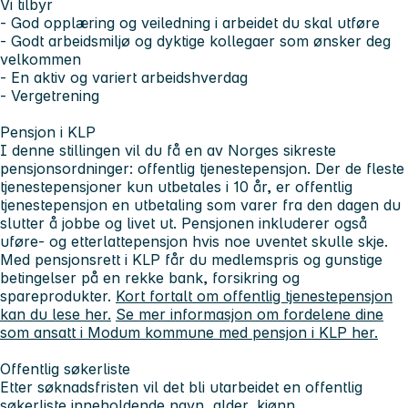
Vi tilbyr
- God opplæring og veiledning i arbeidet du skal utføre
- Godt arbeidsmiljø og dyktige kollegaer som ønsker deg
velkommen
- En aktiv og variert arbeidshverdag
- Vergetrening
Pensjon i KLP
I denne stillingen vil du få en av Norges sikreste
pensjonsordninger: offentlig tjenestepensjon. Der de fleste
tjenestepensjoner kun utbetales i 10 år, er offentlig
tjenestepensjon en utbetaling som varer fra den dagen du
slutter å jobbe og livet ut. Pensjonen inkluderer også
uføre- og etterlattepensjon hvis noe uventet skulle skje.
Med pensjonsrett i KLP får du medlemspris og gunstige
betingelser på en rekke bank, forsikring og
spareprodukter.
Kort fortalt om offentlig tjenestepensjon
kan du lese her.
Se mer informasjon om fordelene dine
som ansatt i Modum kommune med pensjon i KLP her.
Offentlig søkerliste
Etter søknadsfristen vil det bli utarbeidet en offentlig
søkerliste inneholdende navn, alder, kjønn,