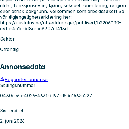
alder, funksjonsevne, kjønn, seksuell orientering, religion
eller etnisk bakgrunn. Velkommen som arbeidssøker! Se
vår tilgjengelighetserklæring her:
https://uustatus.no/nb/erklaringer/publisert/b2206030-
c4fc-4b1e-bf8c-ac8307ef413d
Sektor
Offentlig
Annonsedata
Rapporter annonse
Stillingsnummer
0430ee6a-4026-4671-bf97-d5da1562a227
Sist endret
2. juni 2026