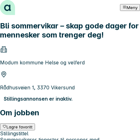
Hopp til innhold
Meny
Bli sommervikar – skap gode dager for
mennesker som trenger deg!
Modum kommune Helse og velferd
Rådhusveien 1, 3370 Vikersund
Stillingsannonsen er inaktiv.
Om jobben
Lagre favoritt
Stillingstittel
Sommervikarer tjenester til personer med