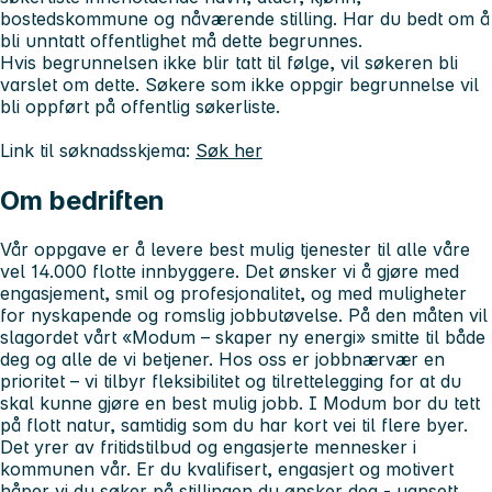
bostedskommune og nåværende stilling. Har du bedt om å
bli unntatt offentlighet må dette begrunnes.
Hvis begrunnelsen ikke blir tatt til følge, vil søkeren bli
varslet om dette. Søkere som ikke oppgir begrunnelse vil
bli oppført på offentlig søkerliste.
Link til søknadsskjema:
Søk her
Om bedriften
Vår oppgave er å levere best mulig tjenester til alle våre
vel 14.000 flotte innbyggere. Det ønsker vi å gjøre med
engasjement, smil og profesjonalitet, og med muligheter
for nyskapende og romslig jobbutøvelse. På den måten vil
slagordet vårt «Modum – skaper ny energi» smitte til både
deg og alle de vi betjener. Hos oss er jobbnærvær en
prioritet – vi tilbyr fleksibilitet og tilrettelegging for at du
skal kunne gjøre en best mulig jobb. I Modum bor du tett
på flott natur, samtidig som du har kort vei til flere byer.
Det yrer av fritidstilbud og engasjerte mennesker i
kommunen vår. Er du kvalifisert, engasjert og motivert
håper vi du søker på stillingen du ønsker deg - uansett