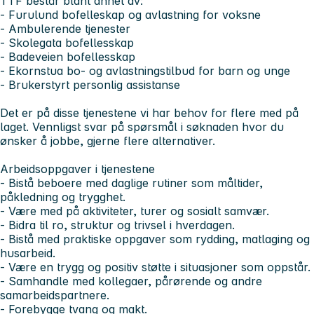
TTF består blant annet av:
- Furulund bofelleskap og avlastning for voksne
- Ambulerende tjenester
- Skolegata bofellesskap
- Badeveien bofellesskap
- Ekornstua bo- og avlastningstilbud for barn og unge
- Brukerstyrt personlig assistanse
Det er på disse tjenestene vi har behov for flere med på
laget. Vennligst svar på spørsmål i søknaden hvor du
ønsker å jobbe, gjerne flere alternativer.
Arbeidsoppgaver i tjenestene
- Bistå beboere med daglige rutiner som måltider,
påkledning og trygghet.
- Være med på aktiviteter, turer og sosialt samvær.
- Bidra til ro, struktur og trivsel i hverdagen.
- Bistå med praktiske oppgaver som rydding, matlaging og
husarbeid.
- Være en trygg og positiv støtte i situasjoner som oppstår.
- Samhandle med kollegaer, pårørende og andre
samarbeidspartnere.
- Forebygge tvang og makt.