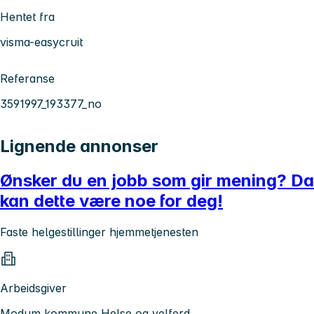
Hentet fra
visma-easycruit
Referanse
3591997_193377_no
Lignende annonser
Ønsker du en jobb som gir mening? Da
kan dette være noe for deg!
Faste helgestillinger hjemmetjenesten
Arbeidsgiver
Modum kommune Helse og velferd