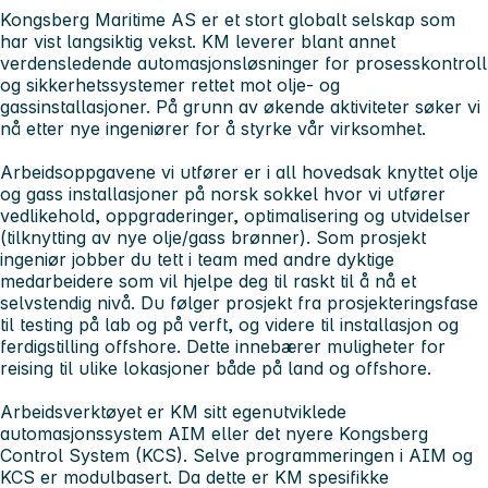
Kongsberg Maritime AS
er et stort globalt selskap som
har vist langsiktig vekst. KM leverer blant annet
verdensledende automasjonsløsninger for prosesskontroll
og sikkerhetssystemer rettet mot olje- og
gassinstallasjoner. På grunn av økende aktiviteter søker vi
nå etter nye ingeniører for å styrke vår virksomhet.
Arbeidsoppgavene vi utfører er i all hovedsak knyttet olje
og gass installasjoner på norsk sokkel hvor vi utfører
vedlikehold, oppgraderinger, optimalisering og utvidelser
(tilknytting av nye olje/gass brønner). Som prosjekt
ingeniør jobber du tett i team med andre dyktige
medarbeidere som vil hjelpe deg til raskt til å nå et
selvstendig nivå. Du følger prosjekt fra prosjekteringsfase
til testing på lab og på verft, og videre til installasjon og
ferdigstilling offshore. Dette innebærer muligheter for
reising til ulike lokasjoner både på land og offshore.
Arbeidsverktøyet er KM sitt egenutviklede
automasjonssystem AIM eller det nyere Kongsberg
Control System (KCS). Selve programmeringen i AIM og
KCS er modulbasert. Da dette er KM spesifikke