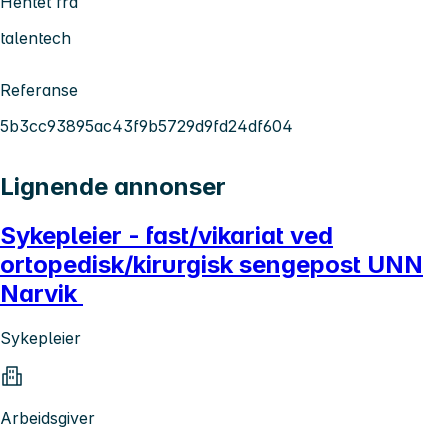
Hentet fra
talentech
Referanse
5b3cc93895ac43f9b5729d9fd24df604
Lignende annonser
Sykepleier - fast/vikariat ved
ortopedisk/kirurgisk sengepost UNN
Narvik
Sykepleier
Arbeidsgiver