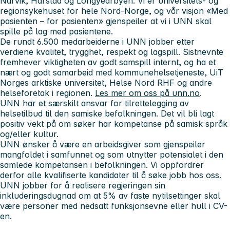
Narvik, Harstad og Longyearbyen.
Vi er universitets- og
regionsykehuset for hele Nord-Norge, og
v
år visjon «Med
pasienten – for pasienten» gjenspeiler at vi i UNN skal
spille på lag med pasientene.
De rundt 6.500 medarbeiderne i UNN jobber etter
verdiene
kvalitet, trygghet, respekt og lagspill. Sistnevnte
fremhever viktigheten av godt samspill internt, og ha et
nært og godt samarbeid
med kommunehelsetjeneste, UiT
Norges arktiske universitet, Helse Nord RHF og andre
helseforetak i regionen.
Les mer om oss på unn.no
.
UNN har et særskilt ansvar for tilrettelegging av
helsetilbud til den samiske befolkningen. Det vil bli lagt
positiv vekt på om søker har kompetanse på samisk språk
og/eller kultur.
UNN ønsker å være en arbeidsgiver som gjenspeiler
mangfoldet i samfunnet og som utnytter potensialet i den
samlede kompetansen i befolkningen. Vi oppfordrer
derfor alle kvalifiserte kandidater til å søke jobb hos oss.
UNN jobber for å realisere regjeringen sin
inkluderingsdugnad om at 5% av faste nytilsettinger skal
være personer med nedsatt funksjonsevne eller hull i CV-
en.