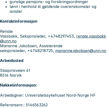
gunstige pensjons- og forsikringsordninger
lønn i henhold til gjeldende overenskomster og
avtaler
Kontaktinformasjon
Renate
Vassbakk, Seksjonsleder, +4748297453,
renate.vassbakk
@unn.no
Marianne Jakobsen, Assisterende
seksjonsleder, +4748218725,
marianne.jakobsen@unn.no
Arbeidssted
Stasjonsveien 61
8516 Narvik
Nøkkelinformasjon:
Arbeidsgiver: Universitetssykehuset Nord-Norge HF
Referansenr.: 5146563262