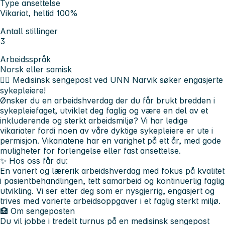
Type ansettelse
Vikariat, heltid 100%
Antall stillinger
3
Arbeidsspråk
Norsk eller samisk
👩‍⚕️ Medisinsk sengepost ved UNN Narvik søker engasjerte
sykepleiere!
Ønsker du en arbeidshverdag der du får brukt bredden i
sykepleiefaget, utviklet deg faglig og være en del av et
inkluderende og sterkt arbeidsmiljø? Vi har ledige
vikariater fordi noen av våre dyktige sykepleiere er ute i
permisjon. Vikariatene har en varighet på ett år, med gode
muligheter for forlengelse eller fast ansettelse.
✨ Hos oss får du:
En variert og lærerik arbeidshverdag med fokus på kvalitet
i pasientbehandlingen, tett samarbeid og kontinuerlig faglig
utvikling. Vi ser etter deg som er nysgjerrig, engasjert og
trives med varierte arbeidsoppgaver i et faglig sterkt miljø.
🏥 Om sengeposten
Du vil jobbe i tredelt turnus på en medisinsk sengepost