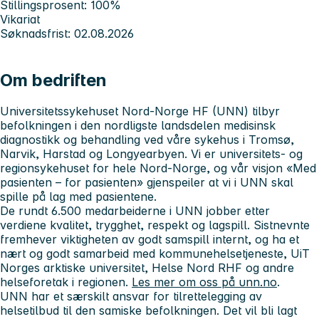
Stillingsprosent: 100%
Vikariat
Søknadsfrist: 02.08.2026
Om bedriften
Universitetssykehuset Nord-Norge HF (UNN) tilbyr
befolkningen i den nordligste landsdelen medisinsk
diagnostikk og behandling ved våre sykehus i Tromsø,
Narvik, Harstad og Longyearbyen.
Vi er universitets- og
regionsykehuset for hele Nord-Norge, og
v
år visjon «Med
pasienten – for pasienten» gjenspeiler at vi i UNN skal
spille på lag med pasientene.
De rundt 6.500 medarbeiderne i UNN jobber etter
verdiene
kvalitet, trygghet, respekt og lagspill. Sistnevnte
fremhever viktigheten av godt samspill internt, og ha et
nært og godt samarbeid
med kommunehelsetjeneste, UiT
Norges arktiske universitet, Helse Nord RHF og andre
helseforetak i regionen.
Les mer om oss på unn.no
.
UNN har et særskilt ansvar for tilrettelegging av
helsetilbud til den samiske befolkningen. Det vil bli lagt