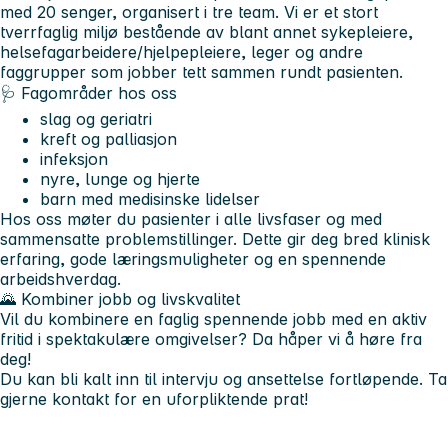
med 20 senger, organisert i tre team. Vi er et stort
tverrfaglig miljø bestående av blant annet sykepleiere,
helsefagarbeidere/hjelpepleiere, leger og andre
faggrupper som jobber tett sammen rundt pasienten.
🩺 Fagområder hos oss
slag og geriatri
kreft og palliasjon
infeksjon
nyre, lunge og hjerte
barn med medisinske lidelser
Hos oss møter du pasienter i alle livsfaser og med
sammensatte problemstillinger. Dette gir deg bred klinisk
erfaring, gode læringsmuligheter og en spennende
arbeidshverdag.
🌄 Kombiner jobb og livskvalitet
Vil du kombinere en faglig spennende jobb med en aktiv
fritid i spektakulære omgivelser? Da håper vi å høre fra
deg!
Du kan bli kalt inn til intervju og ansettelse fortløpende. Ta
gjerne kontakt for en uforpliktende prat!