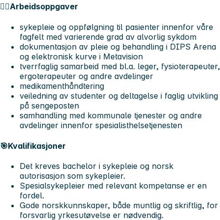
👨‍⚕️Arbeidsoppgaver
sykepleie og oppfølgning til pasienter innenfor våre
fagfelt med varierende grad av alvorlig sykdom
dokumentasjon av pleie og behandling i DIPS Arena
og elektronisk kurve i Metavision
tverrfaglig samarbeid med bl.a. leger, fysioterapeuter,
ergoterapeuter og andre avdelinger
medikamenthåndtering
veiledning av studenter og deltagelse i faglig utvikling
på sengeposten
samhandling med kommunale tjenester og andre
avdelinger innenfor spesialisthelsetjenesten
🎯Kvalifikasjoner
Det kreves bachelor i sykepleie og norsk
autorisasjon som sykepleier.
Spesialsykepleier med relevant kompetanse er en
fordel.
Gode norskkunnskaper, både muntlig og skriftlig, for
forsvarlig yrkesutøvelse er nødvendig.