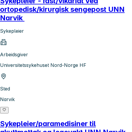
Sykepleier - fast/vikariat ved
ortopedisk/kirurgisk sengepost UNN
Narvik
Sykepleier
Arbeidsgiver
Universitetssykehuset Nord-Norge HF
Sted
Narvik
Sykepleier/paramedisiner til