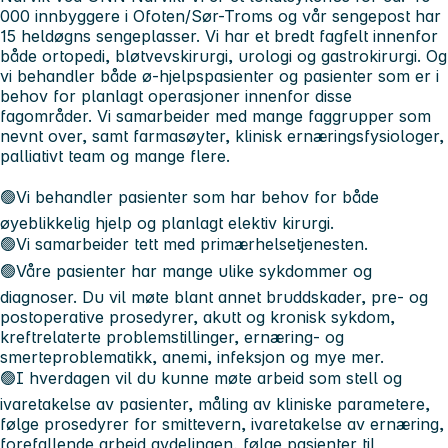
000 innbyggere i Ofoten/Sør-Troms og vår sengepost har
15 heldøgns sengeplasser. Vi har et bredt fagfelt innenfor
både ortopedi, bløtvevskirurgi, urologi og gastrokirurgi. Og
vi behandler både ø-hjelpspasienter og pasienter som er i
behov for planlagt operasjoner innenfor disse
fagområder. Vi samarbeider med mange faggrupper som
nevnt over, samt farmasøyter, klinisk ernæringsfysiologer,
palliativt team og mange flere.
🟢Vi behandler pasienter som har behov for både
øyeblikkelig hjelp og planlagt elektiv kirurgi.
🟢Vi samarbeider tett med primærhelsetjenesten.
🟢Våre pasienter har mange ulike sykdommer og
diagnoser. Du vil møte blant annet bruddskader, pre- og
postoperative prosedyrer, akutt og kronisk sykdom,
kreftrelaterte problemstillinger, ernæring- og
smerteproblematikk, anemi, infeksjon og mye mer.
🟢I hverdagen vil du kunne møte arbeid som stell og
ivaretakelse av pasienter, måling av kliniske parametere,
følge prosedyrer for smittevern, ivaretakelse av ernæring,
forefallende arbeid avdelingen, følge pasienter til