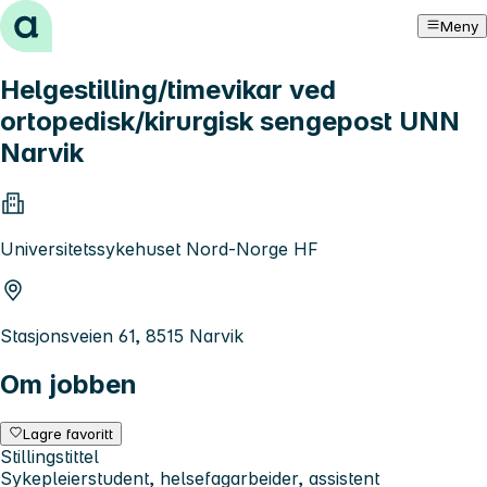
Hopp til innhold
Meny
Helgestilling/timevikar ved
ortopedisk/kirurgisk sengepost UNN
Narvik
Universitetssykehuset Nord-Norge HF
Stasjonsveien 61, 8515 Narvik
Om jobben
Lagre favoritt
Stillingstittel
Sykepleierstudent, helsefagarbeider, assistent