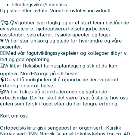
tilkallingsvikar/timebasis
Oppstart etter avtale. Varighet avtales individuelt.
🧑‍🤝‍🧑Vi jobber tverrfaglig og er et stort team bestående
av sykepleiere, hjelpepleiere/helsefagarbeidere,
assistenter, sekretærer, fysioterapeuter og leger.
💗Vi har stor omsorg og glede for hverandre og våre
pasienter.
🧑‍⚕️Med vår fagutviklingssykepleier og kollegaer tilbyr vi
tett og god opplæring.
🗓️Vi tilbyr fleksibel turnusplanlegging slik at du kan
oppleve Nord-Norge på sitt beste!
🧠Du vil få muligheten til å opparbeide deg verdifull
erfaring innenfor helse.
🥰Vi har fokus på et inkluderende og støttende
arbeidsmiljø. Derfor skal det være trygt å starte hos oss
enten som fersk i faget eller du har lengre erfaring.
Kort om oss
Ortopedisk/kirurgisk sengepost er organisert i Klinikk
Narvik ved UNN Narvik. Vi er et lokalsykehus for ca. 40