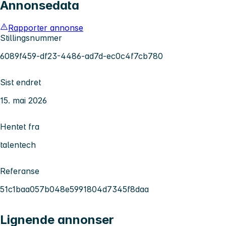
Annonsedata
Rapporter annonse
Stillingsnummer
6089f459-df23-4486-ad7d-ec0c4f7cb780
Sist endret
15. mai 2026
Hentet fra
talentech
Referanse
51c1baa057b048e5991804d7345f8daa
Lignende annonser