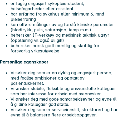
er faglig engasjert sykepleierstudent,
helsefagarbeider eller assistent
har erfaring fra sykehus eller minimum 6. mnd
pleieerfaring
kan utføre målinger av og forstå kliniske parameter
(blodtrykk, puls, saturasjon, temp m.m.)
behersker IT-verktøy og medisinsk teknisk utstyr
(opplæring vil også bli gitt)
behersker norsk godt muntlig og skriftlig for
forsvarlig yrkesutøvelse
Personlige egenskaper
Vi søker deg som er en dyktig og engasjert person,
med faglige ambisjoner og opptatt av
pasientsikkerhet.
Vi ønsker stabile, fleksible og ansvarsfulle kollegaer
som har interesse for arbeid med mennesker.
Vi ønsker deg med gode samarbeidsevner og evne til
å gi dine kollegaer god støtte.
Vi søker deg som er serviceinnstilt, strukturert og har
evne til å balansere flere arbeidsoppgaver.