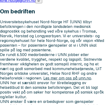
kine.hauge@unn.no
Om bedriften
Universitetssykehuset Nord-Norge HF (UNN) tilbyr
befolkningen i den nordligste landsdelen medisinsk
diagnostikk og behandling ved våre sykehus i Tromsø,
Narvik, Harstad og Longyearbyen.
Vi er universitets- og
regionsykehuset for hele Nord-Norge, og
v
år visjon «Med
pasienten – for pasienten» gjenspeiler at vi i UNN skal
spille på lag med pasientene.
De rundt 6.500 medarbeiderne i UNN jobber etter
verdiene
kvalitet, trygghet, respekt og lagspill. Sistnevnte
fremhever viktigheten av godt samspill internt, og ha et
nært og godt samarbeid
med kommunehelsetjeneste, UiT
Norges arktiske universitet, Helse Nord RHF og andre
helseforetak i regionen.
Les mer om oss på unn.no
.
UNN har et særskilt ansvar for tilrettelegging av
helsetilbud til den samiske befolkningen. Det vil bli lagt
positiv vekt på om søker har kompetanse på samisk språk
og/eller kultur.
UNN ønsker å være en arbeidsgiver som gjenspeiler