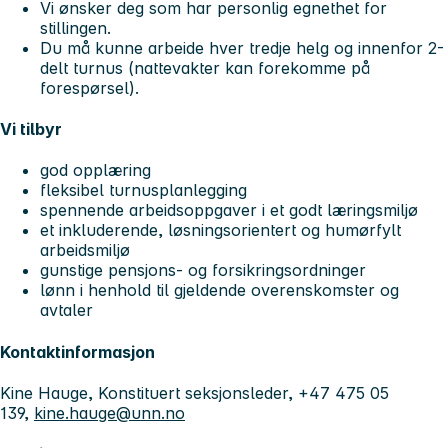
Vi ønsker deg som har personlig egnethet for
stillingen.
Du må kunne arbeide hver tredje helg og innenfor 2-
delt turnus (nattevakter kan forekomme på
forespørsel).
Vi tilbyr
god opplæring
fleksibel turnusplanlegging
spennende arbeidsoppgaver i et godt læringsmiljø
et inkluderende, løsningsorientert og humørfylt
arbeidsmiljø
gunstige pensjons- og forsikringsordninger
lønn i henhold til gjeldende overenskomster og
avtaler
Kontaktinformasjon
Kine Hauge, Konstituert seksjonsleder, +47 475 05
139,
kine.hauge@unn.no