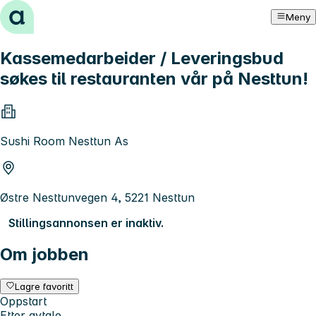
Hopp til innhold
Meny
Kassemedarbeider / Leveringsbud
søkes til restauranten vår på Nesttun!
Sushi Room Nesttun As
Østre Nesttunvegen 4, 5221 Nesttun
Stillingsannonsen er inaktiv.
Om jobben
Lagre favoritt
Oppstart
Etter avtale